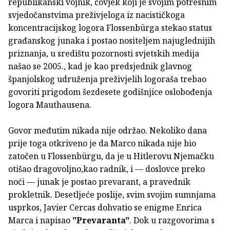
republikanski vojnik, čovjek koji je svojim potresnim
svjedočanstvima preživjeloga iz nacističkoga
koncentracijskog logora Flossenbürga stekao status
građanskog junaka i postao nositeljem najuglednijih
priznanja, u središtu pozornosti svjetskih medija
našao se 2005., kad je kao predsjednik glavnog
španjolskog udruženja preživjelih logoraša trebao
govoriti prigodom šezdesete godišnjice oslobođenja
logora Mauthausena.
Govor međutim nikada nije održao. Nekoliko dana
prije toga otkriveno je da Marco nikada nije bio
zatočen u Flossenbürgu, da je u Hitlerovu Njemačku
otišao dragovoljno,kao radnik, i — doslovce preko
noći — junak je postao prevarant, a pravednik
prokletnik. Desetljeće poslije, svim svojim sumnjama
usprkos, Javier Cercas dohvatio se enigme Enrica
Marca i napisao
"Prevaranta"
. Dok u razgovorima s