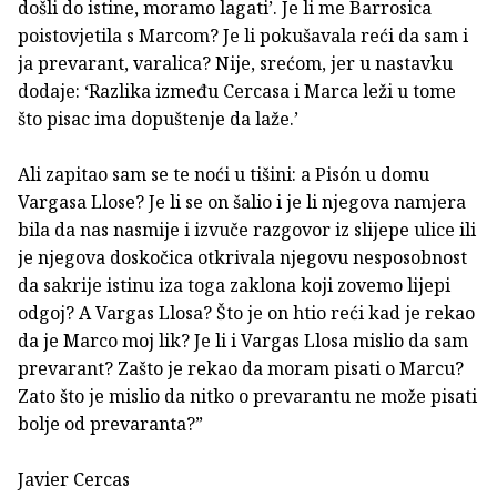
došli do istine, moramo lagati’. Je li me Barrosica
poistovjetila s Marcom? Je li pokušavala reći da sam i
ja prevarant, varalica? Nije, srećom, jer u nastavku
dodaje: ‘Razlika između Cercasa i Marca leži u tome
što pisac ima dopuštenje da laže.’
Ali zapitao sam se te noći u tišini: a Pisón u domu
Vargasa Llose? Je li se on šalio i je li njegova namjera
bila da nas nasmije i izvuče razgovor iz slijepe ulice ili
je njegova doskočica otkrivala njegovu nesposobnost
da sakrije istinu iza toga zaklona koji zovemo lijepi
odgoj? A Vargas Llosa? Što je on htio reći kad je rekao
da je Marco moj lik? Je li i Vargas Llosa mislio da sam
prevarant? Zašto je rekao da moram pisati o Marcu?
Zato što je mislio da nitko o prevarantu ne može pisati
bolje od prevaranta?”
Javier Cercas