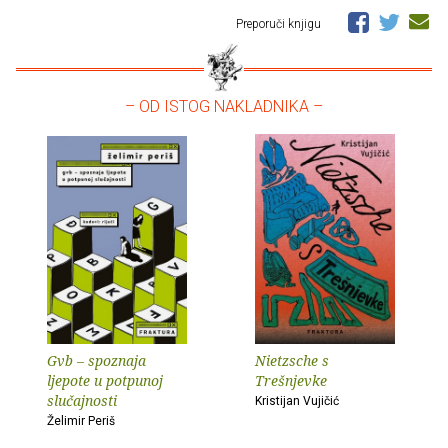
Preporuči knjigu
– OD ISTOG NAKLADNIKA –
Gvb – spoznaja
Nietzsche s
ljepote u potpunoj
Trešnjevke
slučajnosti
Kristijan Vujičić
Želimir Periš