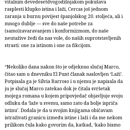
vitalnim devedesetdvogodišnjakom pokušava
rasplesti klupko istina i laži, Cercas još jednom
zaranja u burnu povijest španjolskog 20. stoljeća, ali i
mnogo dublje — sve do naše potrebe za
(samo)zavaravanjem i konformizmom, do naše
neutažive žeđi da nas vole, do naših suprotstavljenih
strasti: one za istinom i one za fikcijom.
“Nekoliko dana nakon što je odjeknuo slučaj Marco,
čitao sam u dnevniku El Punt članak naslovljen ‘Laži’.
Potpisala ga je Sílvia Barroso i u njemu je napisala da
ju je slučaj Marco zatekao dok je čitala svršetak
mojega romana u kojem pripovjedač objavljuje svoju
odluku da ‘laže u svemu, samo zato da bolje ispriča
istinu’. Dodala je da u svojim knjigama običavam
istraživati granicu između istine i laži i da me nekom
prilikom čula kako govorim da, katkad, ‘kako bismo