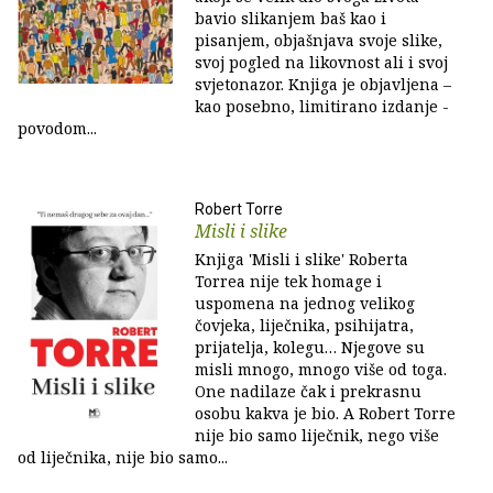
bavio slikanjem baš kao i
pisanjem, objašnjava svoje slike,
svoj pogled na likovnost ali i svoj
svjetonazor. Knjiga je objavljena –
kao posebno, limitirano izdanje -
povodom...
Robert Torre
Misli i slike
Knjiga 'Misli i slike' Roberta
Torrea nije tek homage i
uspomena na jednog velikog
čovjeka, liječnika, psihijatra,
prijatelja, kolegu… Njegove su
misli mnogo, mnogo više od toga.
One nadilaze čak i prekrasnu
osobu kakva je bio. A Robert Torre
nije bio samo liječnik, nego više
od liječnika, nije bio samo...