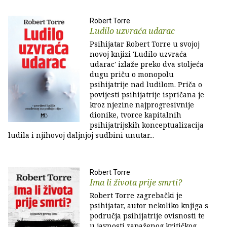
Robert Torre
Ludilo uzvraća udarac
Psihijatar Robert Torre u svojoj
novoj knjizi 'Ludilo uzvraća
udarac' izlaže preko dva stoljeća
dugu priču o monopolu
psihijatrije nad ludilom. Priča o
povijesti psihijatrije ispričana je
kroz njezine najprogresivnije
dionike, tvorce kapitalnih
psihijatrijskih konceptualizacija
ludila i njihovoj daljnjoj sudbini unutar...
Robert Torre
Ima li života prije smrti?
Robert Torre zagrebački je
psihijatar, autor nekoliko knjiga s
područja psihijatrije ovisnosti te
u javnosti zapaženog kritičkog