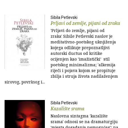
Sibila Petlevski
Prljavi od zemlje, pijani od zraka
'Prljavi do zemlje, pijani od
zraka' Sibile Petlevski naslov je
meditativno-poetskog uknjiženja
kojega odlikuje prepoznatljivi
autorski ductus od kritike
ocijenjen kao 'imažistički' stil
poetskog minimalizma; 'alkemija
riječi i pojava kojom se propituje
zbilja i struja života nadilaženjem
sirovog, površnog i...
Sibila Petlevski
Kazalište srama
Naslovna sintagma 'kazalište
srama' odnosi se na dramaturgiju
'mjesta događanja nemogućeg'; na