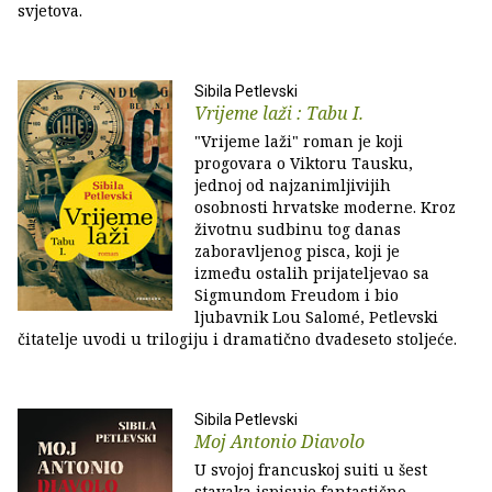
svjetova.
Sibila Petlevski
Vrijeme laži : Tabu I.
"Vrijeme laži" roman je koji
progovara o Viktoru Tausku,
jednoj od najzanimljivijih
osobnosti hrvatske moderne. Kroz
životnu sudbinu tog danas
zaboravljenog pisca, koji je
između ostalih prijateljevao sa
Sigmundom Freudom i bio
ljubavnik Lou Salomé, Petlevski
čitatelje uvodi u trilogiju i dramatično dvadeseto stoljeće.
Sibila Petlevski
Moj Antonio Diavolo
U svojoj francuskoj suiti u šest
stavaka ispisuje fantastično