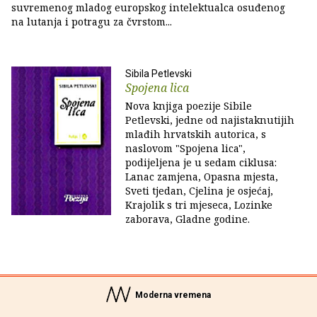
suvremenog mladog europskog intelektualca osuđenog
na lutanja i potragu za čvrstom...
Sibila Petlevski
Spojena lica
Nova knjiga poezije Sibile
Petlevski, jedne od najistaknutijih
mlađih hrvatskih autorica, s
naslovom "Spojena lica",
podijeljena je u sedam ciklusa:
Lanac zamjena, Opasna mjesta,
Sveti tjedan, Cjelina je osjećaj,
Krajolik s tri mjeseca, Lozinke
zaborava, Gladne godine.
Moderna vremena