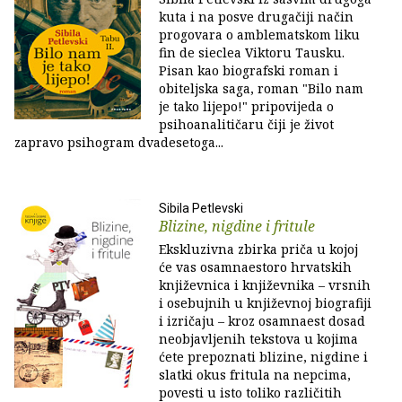
kuta i na posve drugačiji način
progovara o amblematskom liku
fin de sieclea Viktoru Tausku.
Pisan kao biografski roman i
obiteljska saga, roman "Bilo nam
je tako lijepo!" pripovijeda o
psihoanalitičaru čiji je život
zapravo psihogram dvadesetoga...
Sibila Petlevski
Blizine, nigdine i fritule
Ekskluzivna zbirka priča u kojoj
će vas osamnaestoro hrvatskih
književnica i književnika – vrsnih
i osebujnih u književnoj biografiji
i izričaju – kroz osamnaest dosad
neobjavljenih tekstova u kojima
ćete prepoznati blizine, nigdine i
slatki okus fritula na nepcima,
povesti u isto toliko različitih