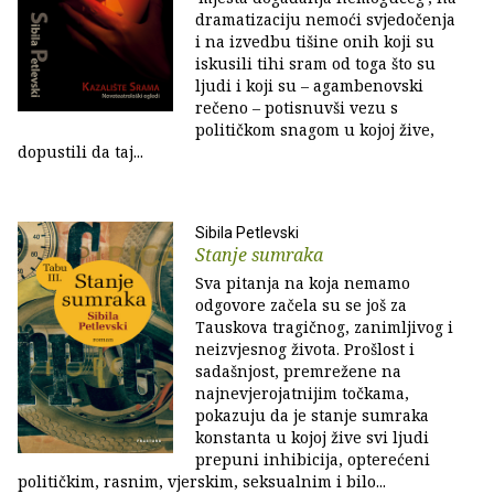
dramatizaciju nemoći svjedočenja
i na izvedbu tišine onih koji su
iskusili tihi sram od toga što su
ljudi i koji su – agambenovski
rečeno – potisnuvši vezu s
političkom snagom u kojoj žive,
dopustili da taj...
Sibila Petlevski
Stanje sumraka
Sva pitanja na koja nemamo
odgovore začela su se još za
Tauskova tragičnog, zanimljivog i
neizvjesnog života. Prošlost i
sadašnjost, premrežene na
najnevjerojatnijim točkama,
pokazuju da je stanje sumraka
konstanta u kojoj žive svi ljudi
prepuni inhibicija, opterećeni
političkim, rasnim, vjerskim, seksualnim i bilo...