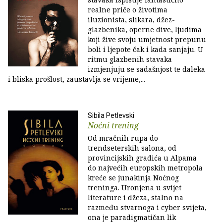
realne priče o životima
iluzionista, slikara, džez-
glazbenika, operne dive, ljudima
koji žive svoju umjetnost prepunu
boli i ljepote čak i kada sanjaju. U
ritmu glazbenih stavaka
izmjenjuju se sadašnjost te daleka
i bliska prošlost, zaustavlja se vrijeme,...
Sibila Petlevski
Noćni trening
Od mračnih rupa do
trendseterskih salona, od
provincijskih gradića u Alpama
do najvećih europskih metropola
kreće se junakinja Noćnog
treninga. Uronjena u svijet
literature i džeza, stalno na
razmeđu stvarnoga i cyber svijeta,
ona je paradigmatičan lik