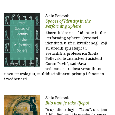
Sibila Petlevski
Spaces of Identity in the
Performing Sphere
Zbornik "Spaces of Identity in the
Performing Sphere" (Prostori
identiteta u sferi izvedbenog), koji
su uredili spisateljica i
sveučilišna profesorica Sibila
Petlevski te znanstveni asistent
Goran Pavlić, sadržava
sedamnaest radova vezanih uz
novu teatrologiju, multidisciplinarni pristup i fenomen
izvedbenosti.
Sibila Petlevski
Bilo nam je tako lijepo!
Drugi dio trilogije "Tabu", u kojem
Sibila Petlevski iz sasvim drugoga