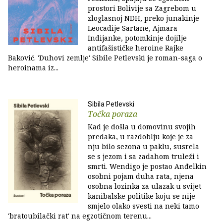
prostori Bolivije sa Zagrebom u
zloglasnoj NDH, preko junakinje
Leocadije Sartañe, Ajmara
Indijanke, potomkinje dojilje
antifašističke heroine Rajke
Baković. 'Duhovi zemlje' Sibile Petlevski je roman-saga o
heroinama iz...
Sibila Petlevski
Točka poraza
Kad je došla u domovinu svojih
predaka, u razdoblju koje je za
nju bilo sezona u paklu, susrela
se s jezom i sa zadahom truleži i
smrti. Wendigo je postao Anđelkin
osobni pojam duha rata, njena
osobna lozinka za ulazak u svijet
kanibalske politike koju se nije
smjelo olako svesti na neki tamo
'bratoubilački rat' na egzotičnom terenu...