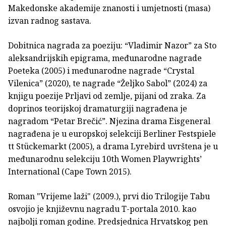
Makedonske akademije znanosti i umjetnosti (masa)
izvan radnog sastava.
Dobitnica nagrada za poeziju: “Vladimir Nazor” za Sto
aleksandrijskih epigrama, međunarodne nagrade
Poe­teka (2005) i međunarodne nagrade “Crystal
Vilenica” (2020), te nagrade “Željko Sabol” (2024) za
knjigu poezije Prljavi od zemlje, pijani od zraka. Za
doprinos teorijskoj dramaturgiji nagrađena je
nagradom “Petar Brečić”. Njezina drama Eisge­neral
nagrađena je u europskoj selekciji Berliner Festspiele
tt Stückemarkt (2005), a drama Lyrebird uvrštena je u
međuna­rodnu selekciju 10th Women Playwrights’
International (Cape Town 2015).
Roman "Vrijeme laži" (2009.), prvi dio Trilogije Tabu
osvojio je književnu nagradu T-portala 2010. kao
najbolji ro­man godine. Predsjednica Hrvatskog pen