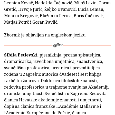
Leonida Kovač, Nadežda Čačinovič, Miloš Lazin, Goran
Gretić, Hrvoje Jurić, Željko Uvanović, Lucia Leman,
Monika Bregović, Blaženka Perica, Boris Čučković,
Matjaž Potrč i Goran Pavlić.
Zbornik je objavljen na engleskom jeziku.
Sibila Petlevski
, pjesnikinja, prozna spisateljica,
dramatičarka, izvedbena umjetnica, znanstvenica,
sveučilišna profesorica, urednica i prevoditeljica
rođena u Zagrebu; autorica dvadeset i šest knjiga
različitih žanrova. Doktorica filoloških znanosti,
redovita profesorica u trajnome zvanju na Akademiji
dramske umjetnosti Sveučilišta u Zagrebu. Redovita
članica Hrvatske akademije znanosti i umjetnosti,
dopisna članica francuske L’Académie Mallarmé i
l’Académie Européenne de Poésie, čla­nica