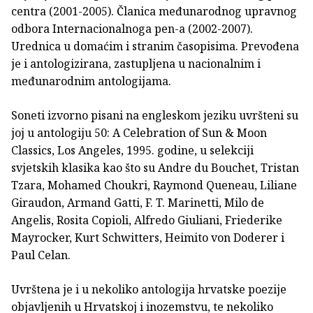
centra (2001-2005). Članica međunarodnog upravnog
odbora Internacionalnoga pen-a (2002-2007).
Urednica u domaćim i stranim časopisima. Prevođena
je i antologizirana, zastupljena u nacionalnim i
međunarodnim antologijama.
Soneti izvorno pisani na en­gleskom jeziku uvršteni su
joj u antologiju 50: A Celebration of Sun & Moon
Classics, Los Angeles, 1995. godine, u selekciji
svjetskih klasika kao što su Andre du Bouchet, Tristan
Tzara, Mohamed Choukri, Raymond Queneau, Liliane
Giraudon, Armand Gatti, F. T. Marinetti, Milo de
Angelis, Rosita Copi­oli, Alfredo Giuliani, Friederike
Mayrocker, Kurt Schwitters, Heimito von Doderer i
Paul Celan.
Uvrštena je i u nekoliko antologija hrvatske poezije
objavljenih u Hrvatskoj i inozem­stvu, te nekoliko