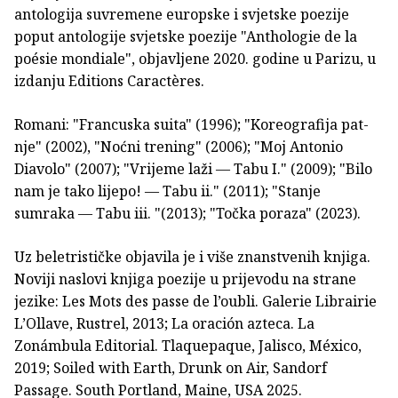
antologija suvremene europske i svjetske poezije
poput antologije svjetske poezije "Anthologie de la
poésie mondiale", objavljene 2020. godine u Parizu, u
izdanju Editions Caractères.
Romani: "Francuska suita" (1996); "Koreografija pat­
nje" (2002), "Noćni trening" (2006); "Moj Antonio
Diavolo" (2007); "Vrijeme laži — Tabu I." (2009); "Bilo
nam je tako lijepo! — Tabu ii." (2011); "Stanje
sumraka — Tabu iii. "(2013); "Točka poraza" (2023).
Uz beletrističke objavila je i više znanstvenih knjiga.
Noviji naslovi knjiga poezije u prijevodu na strane
jezike: Les Mots des passe de l’oubli. Galerie Librairie
L’Ollave, Rustrel, 2013; La oración azteca. La
Zonámbula Editorial. Tlaquepaque, Jalisco, México,
2019; Soiled with Earth, Drunk on Air, Sandorf
Passage. South Portland, Maine, USA 2025.