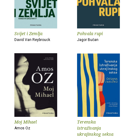
Svijet i Zemlja
Pohvala rupi
David Van Reybrouck
Jagor Bučan
Moj Mihael
Terenska
istraživanja
Amos Oz
ukrajinskog seksa