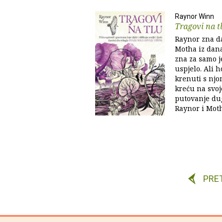
Raynor Winn
Tragovi na t
Raynor zna da
Motha iz dana
zna za samo j
uspjelo. Ali h
krenuti s njo
kreću na svoj
putovanje dug
Raynor i Moth.
PRE