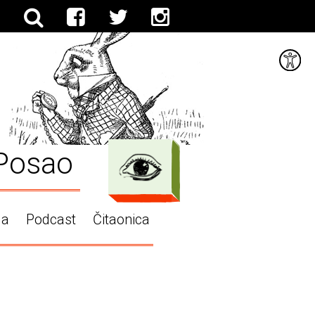
Posao
ga
Podcast
Čitaonica