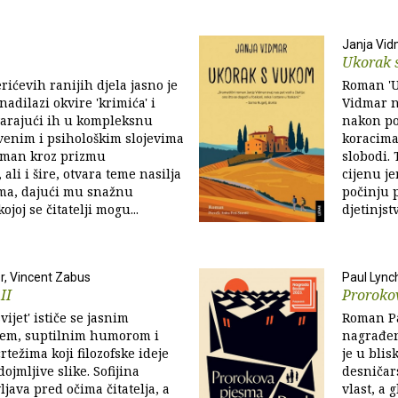
Janja Vid
Ukorak 
rićevih ranijih djela jasno je
Roman 'U
nadilazi okvire 'krimića' i
Vidmar na
etvarajući ih u kompleksnu
nakon po
venim i psihološkim slojevima
koracima 
Roman kroz prizmu
slobodi.
 ali i šire, otvara teme nasilja
cijenu j
ima, dajući mu snažnu
počinju p
ojoj se čitatelji mogu...
djetinjstv
r, Vincent Zabus
Paul Lync
 II
Proroko
svijet' ističe se jasnim
Roman Pa
jem, suptilnim humorom i
nagrađe
težima koji filozofske ideje
je u blis
ojmljive slike. Sofijina
desničar
ljava pred očima čitatelja, a
vlast, a 