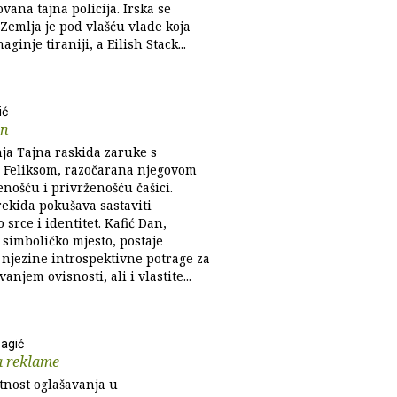
ana tajna policija. Irska se
Zemlja je pod vlašću vlade koja
aginje tiraniji, a Eilish Stack...
ić
an
nja Tajna raskida zaruke s
m Feliksom, razočarana njegovom
nošću i privrženošću čašici.
ekida pokušava sastaviti
 srce i identitet. Kafić Dan,
 simboličko mjesto, postaje
 njezine introspektivne potrage za
anjem ovisnosti, ali i vlastite...
Bagić
ka reklame
tnost oglašavanja u