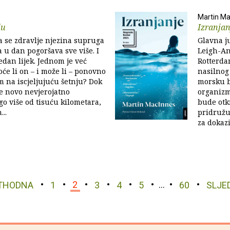
Martin Ma
lu
Izranjan
 se zdravlje njezina supruga
Glavna j
 u dan pogoršava sve više. I
Leigh-An
edan lijek. Jednom je već
Rotterdam
oće li on – i može li – ponovno
nasilnog 
m na iscjeljujuću šetnju? Dok
morsku b
e novo nevjerojatno
organizm
o više od tisuću kilometara,
bude otk
..
pridružu
za dokazi
THODNA
1
2
3
4
5
…
60
SLJE