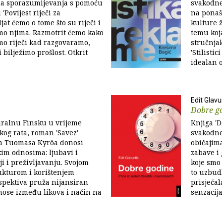
na sporazumijevanja s pomoću
svakodne
i 'Povijest riječi za
na ponaš
jat ćemo o tome što su riječi i
kulture ž
mo njima. Razmotrit ćemo kako
temu koj
o riječi kad razgovaramo,
stručnjak
 bilježimo prošlost. Otkrit
'Stilisti
idealan o
Edit Glavu
Dobre g
uralnu Finsku u vrijeme
Knjiga '
kog rata, roman 'Savez'
svakodne
ra Tuomasa Kyröa donosi
običajim
kim odnosima: ljubavi i
zabave i 
ji i preživljavanju. Svojom
koje smo 
ukturom i korištenjem
to uzbud
rspektiva pruža nijansiran
prisjećal
nose između likova i način na
senzacija