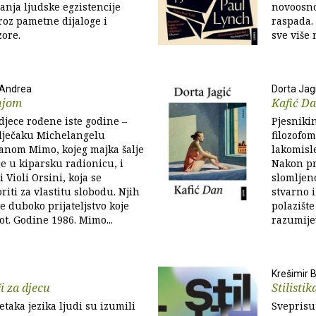
tanja ljudske egzistencije
novoosnov
roz pametne dijaloge i
raspada. 
zore.
sve više n
 Andrea
Dorta Jag
njom
Kafić D
 djece rođene iste godine –
Pjesniki
ječaku Michelangelu
filozofo
vanom Mimo, kojeg majka šalje
lakomisle
 u kiparsku radionicu, i
Nakon pr
i Violi Orsini, koja se
slomljeno
riti za vlastitu slobodu. Njih
stvarno i
e duboko prijateljstvo koje
polazište
ivot. Godine 1986. Mimo...
razumijev
Krešimir 
či za djecu
Stilisti
taka jezika ljudi su izumili
Sveprisu