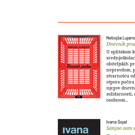
Nebojša Lujano
Dnevnik pra
U splitskom 
srednjoškolac,
obiteljskih p
nepravdom, p
stvarnošću od
otpora počnu
njegov dnevni
solidarnosti,
osobnom...
Ivana Šojat
Sanjao sam s