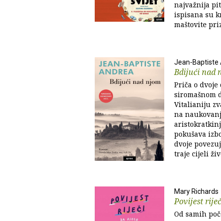
najvažnija pi
ispisana su k
maštovite pri
Jean-Baptiste
Bdijući nad 
Priča o dvoje
siromašnom d
Vitalianiju z
na naukovanje
aristokratkinj
pokušava izbo
dvoje povezuj
traje cijeli ž
Mary Richards
Povijest rije
Od samih poče