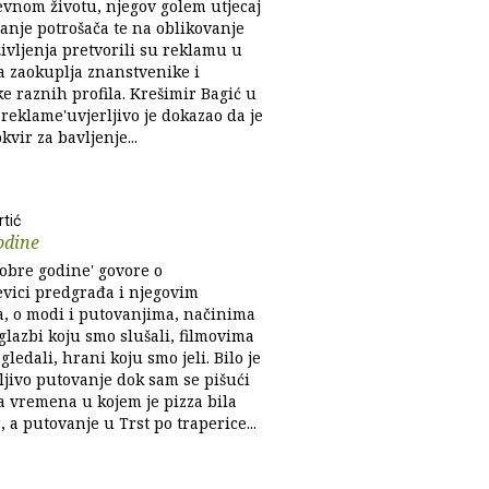
vnom životu, njegov golem utjecaj
anje potrošača te na oblikovanje
ivljenja pretvorili su reklamu u
a zaokuplja znanstvenike i
e raznih profila. Krešimir Bagić u
ci reklame'uvjerljivo je dokazao da je
kvir za bavljenje...
rtić
odine
Dobre godine' govore o
vici predgrađa i njegovim
a, o modi i putovanjima, načinima
glazbi koju smo slušali, filmovima
gledali, hrani koju smo jeli. Bilo je
ljivo putovanje dok sam se pišući
a vremena u kojem je pizza bila
, a putovanje u Trst po traperice...