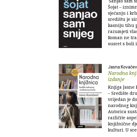
'Sanjao sam s
Šojat – iznim
sjećanju i krh
središtu je s
kasniju tihu 
razumjeti vlas
Roman ne traž
susret s boli i.
Jasna Kovačev
Narodna knji
izdanje
Knjiga Jasne 
– Središte dr
vrijedan je do
narodnog knji
Autorica sust
različite aspe
knjižnične dj
kulturi. U sre