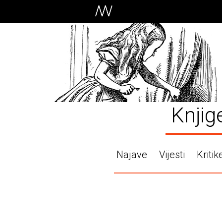
Knjig
Najave
Vijesti
Kritik