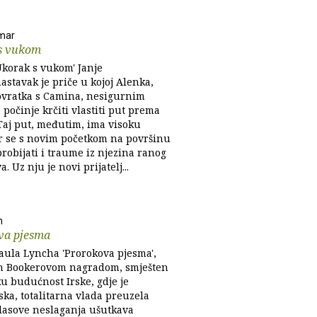
mar
s vukom
korak s vukom' Janje
stavak je priče u kojoj Alenka,
vratka s Camina, nesigurnim
počinje krčiti vlastiti put prema
 Taj put, međutim, ima visoku
er se s novim početkom na površinu
robijati i traume iz njezina ranog
a. Uz nju je novi prijatelj...
h
va pjesma
ula Lyncha 'Prorokova pjesma',
n Bookerovom nagradom, smješten
ku budućnost Irske, gdje je
ska, totalitarna vlada preuzela
glasove neslaganja ušutkava