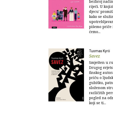
bezbroj nači
riječi. U knjiz
djecu' promišl
kako se služi
upotrebljavam
pišemo priče i
ćemo...
Tuomas Kyrö
Savez
Smješten u r
Drugog svjets
finskog auto
priču o ljuds
gubitku, patn
složenom str
različitih pe
pogled na od
koji se ti...