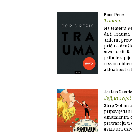
Boris Perić
Trauma
Na temelju Pe
da i 'Trauma' 
'trilera', pr
priču o društ
stvarnosti. 
psihoterapije,
u svim oblic
aktualnost u k
Jostein Gaarde
Sofijin svijet
Strip 'Sofijin 
pripovijedan
dinamičnim cr
pretvaraju u d
avantura oživ