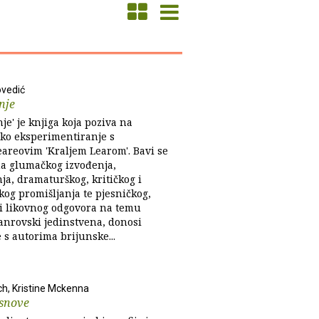
vedić
nje
je' je knjiga koja poziva na
čko eksperimentiranje s
areovim 'Kraljem Learom'. Bavi se
a glumačkog izvođenja,
ja, dramaturškog, kritičkog i
kog promišljanja te pjesničkog,
 i likovnog odgovora na temu
anrovski jedinstvena, donosi
 s autorima brijunske...
ch, Kristine Mckenna
 snove