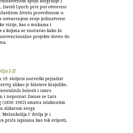
edinstvenom spoju biografije i
 David Lynch prvi put otvoreno
 vlastitom životu provedenom u
za ostvarenjem svoje jedinstvene
ke vizije, kao o mukama i
a s kojima se suočavao kako bi
konvencionalne projekte doveo do
tva.
e
ija I-II
19. stoljeća norveški pejzažist
ervig slikao je blistave krajolike,
 mentalnih bolesti i umro
n i nepoznat. Danas se Lars
g (1830-1902) smatra istaknutim
m slikarom svoga
'Melankolija I' divlja je i
a priča ispisana kao tok svijesti,