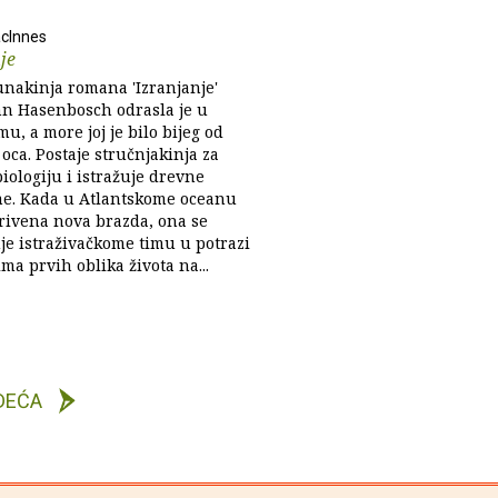
cInnes
je
unakinja romana 'Izranjanje'
n Hasenbosch odrasla je u
u, a more joj je bilo bijeg od
oca. Postaje stručnjakinja za
iologiju i istražuje drevne
e. Kada u Atlantskome oceanu
rivena nova brazda, ona se
je istraživačkome timu u potrazi
ma prvih oblika života na...
DEĆA