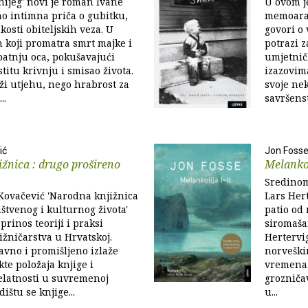
nijeg' novi je roman Ivane
U ovom j
no intimna priča o gubitku,
memoara,
kosti obiteljskih veza. U
govori o
in koji promatra smrt majke i
potrazi 
patnju oca, pokušavajući
umjetnič
titu krivnju i smisao života.
izazovim
i utjehu, nego hrabrost za
svoje ne
..
savršens
ić
Jon Foss
žnica : drugo prošireno
Melankol
Sredinom 
Kovačević 'Narodna knjižnica
Lars Hert
uštvenog i kulturnog života'
patio od
prinos teoriji i praksi
siromaša
žničarstva u Hrvatskoj.
Hertervi
avno i promišljeno izlaže
norveški
kte položaja knjige i
vremena. 
elatnosti u suvremenoj
grozničav
dištu se knjige...
u...