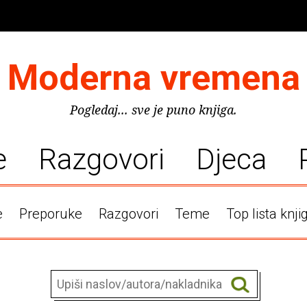
Moderna vremena
Pogledaj... sve je puno knjiga.
e
Razgovori
Djeca
e
Preporuke
Razgovori
Teme
Top lista knji