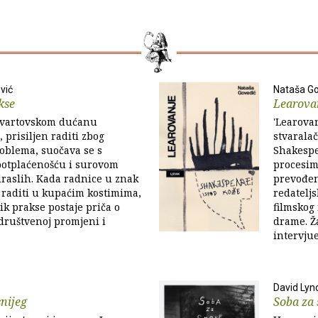
vić
Nataša Go
kse
Learova
kvartovskom dućanu
'Learovan
 prisiljen raditi zbog
stvarala
roblema, suočava se s
Shakespe
otplaćenošću i surovom
procesim
raslih. Kada radnice u znak
prevođen
 raditi u kupaćim kostimima,
redateljs
k prakse postaje priča o
filmskog
 društvenoj promjeni i
drame. Ž
intervjue
David Lyn
nijeg
Soba za