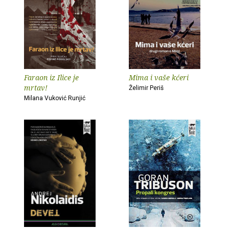
Faraon iz Ilice je
Mima i vaše kćeri
mrtav!
Želimir Periš
Milana Vuković Runjić