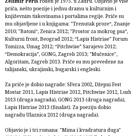
Želimir Periš
rođen je 1975. u Zadru. Objavio je više
priča, nešto poezije i jednu dramu u kulturnim i
književnim tiskovinama i portalima regije. Priče su
mu objavljene i u knjigama: "Trenutak proze“, Znanje
2010; "Batoni“, Zenica 2012; "Prostor za mokrog psa“,
Kulturni front, Beograd 2012; “Lapis Histriae” Forum
Tomizza, Umag 2012; “Pitchwise” Sarajevo 2012;
“Demokracija”, GONG, Zagreb 2013; "Mučenice",
Algoritam, Zagreb 2013. Priče su mu prevedene na
talijanski, ukrajinski, bugarski i engleski.
Za priče je dobio nagrade: SFera 2002, Džepni Fest
Mostar 2011, Lapis Histriae 2012, Pitchwise 2012, Lush
2013 (druga nagrada), GONG 2013 (druga nagrada),
Lapis Histriae 2013 (finalist). Za poeziju dobio
nagradu Ulaznica 2012 (druga nagrada).
Objavio je i tri romana: "Mima i kvadratura duga"