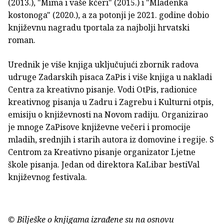
(2013.), "Mima i vaše kćeri" (2015.) i "Mladenka
kostonoga" (2020.), a za potonji je 2021. godine dobio
književnu nagradu tportala za najbolji hrvatski
roman.
Urednik je više knjiga uključujući zbornik radova
udruge Zadarskih pisaca ZaPis i više knjiga u nakladi
Centra za kreativno pisanje. Vodi OtPis, radionice
kreativnog pisanja u Zadru i Zagrebu i Kulturni otpis,
emisiju o književnosti na Novom radiju. Organizirao
je mnoge ZaPisove književne večeri i promocije
mladih, srednjih i starih autora iz domovine i regije. S
Centrom za Kreativno pisanje organizator Ljetne
škole pisanja. Jedan od direktora KaLibar bestiVal
književnog festivala.
© Bilješke o knjigama izrađene su na osnovu