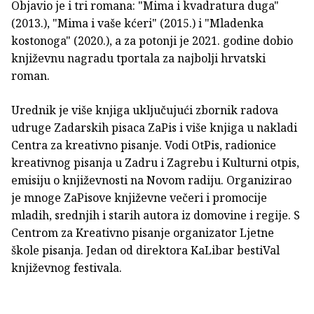
Objavio je i tri romana: "Mima i kvadratura duga"
(2013.), "Mima i vaše kćeri" (2015.) i "Mladenka
kostonoga" (2020.), a za potonji je 2021. godine dobio
književnu nagradu tportala za najbolji hrvatski
roman.
Urednik je više knjiga uključujući zbornik radova
udruge Zadarskih pisaca ZaPis i više knjiga u nakladi
Centra za kreativno pisanje. Vodi OtPis, radionice
kreativnog pisanja u Zadru i Zagrebu i Kulturni otpis,
emisiju o književnosti na Novom radiju. Organizirao
je mnoge ZaPisove književne večeri i promocije
mladih, srednjih i starih autora iz domovine i regije. S
Centrom za Kreativno pisanje organizator Ljetne
škole pisanja. Jedan od direktora KaLibar bestiVal
književnog festivala.