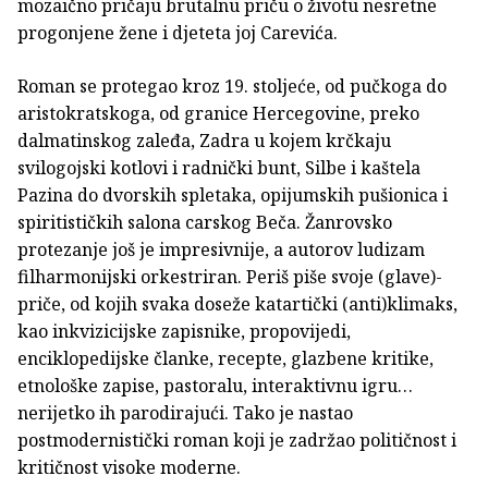
mozaično pričaju brutalnu priču o životu nesretne
progonjene žene i djeteta joj Carevića.
Roman se protegao kroz 19. stoljeće, od pučkoga do
aristokratskoga, od granice Hercegovine, preko
dalmatinskog zaleđa, Zadra u kojem krčkaju
svilogojski kotlovi i radnički bunt, Silbe i kaštela
Pazina do dvorskih spletaka, opijumskih pušionica i
spiritističkih salona carskog Beča. Žanrovsko
protezanje još je impresivnije, a autorov ludizam
filharmonijski orkestriran. Periš piše svoje (glave)-
priče, od kojih svaka doseže katartički (anti)klimaks,
kao inkvizicijske zapisnike, propovijedi,
enciklopedijske članke, recepte, glazbene kritike,
etnološke zapise, pastoralu, interaktivnu igru…
nerijetko ih parodirajući. Tako je nastao
postmodernistički roman koji je zadržao političnost i
kritičnost visoke moderne.