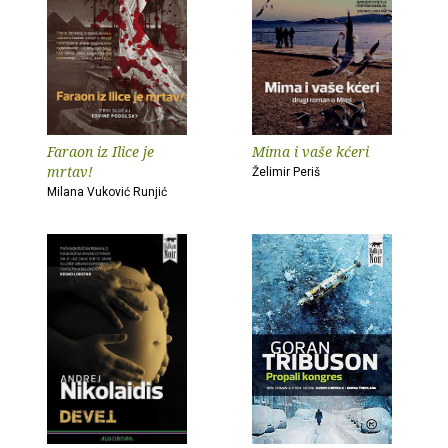
Faraon iz Ilice je
Mima i vaše kćeri
mrtav!
Želimir Periš
Milana Vuković Runjić