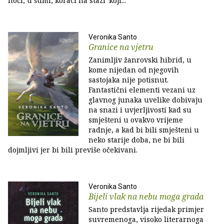
noći, u šumi, koraci na stazi' koji...
Veronika Santo
Granice na vjetru
Zanimljiv žanrovski hibrid, u
kome nijedan od njegovih
sastojaka nije potisnut.
Fantastični elementi vezani uz
glavnog junaka uvelike dobivaju
na snazi i uvjerljivosti kad su
smješteni u ovakvo vrijeme
radnje, a kad bi bili smješteni u
neko starije doba, ne bi bili
dojmljivi jer bi bili previše očekivani.
Veronika Santo
Bijeli vlak na nebu moga grada
Santo predstavlja rijedak primjer
suvremenoga, visoko literarnoga