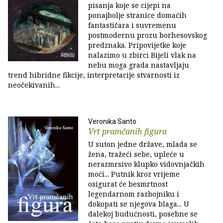
pisanja koje se cijepi na
ponajbolje stranice domaćih
fantastičara i suvremenu
postmodernu prozu borhesovskog
predznaka. Pripovijetke koje
nalazimo u zbirci Bijeli vlak na
nebu moga grada nastavljaju
trend hibridne fikcije, interpretacije stvarnosti iz
neočekivanih...
Veronika Santo
Vrt pramčanih figura
U suton jedne države, mlada se
žena, tražeći sebe, upleće u
nerazmrsivo klupko vidovnjačkih
moći... Putnik kroz vrijeme
osigurat će besmrtnost
legendarnom razbojniku i
dokopati se njegova blaga... U
dalekoj budućnosti, posebne se