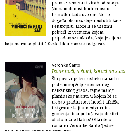
prema vremenu i strah od onoga
što nam donosi budućnost u
trenutku kada sve ono što se
događa oko nas daje naslutiti kaos
i entropiju. Može li se uistinu
pobjeći iz vremena kojem
pripadamo? I ako da, koja je cijena
koju moramo platiti? Svaki lik u romanu odgovara...
Veronika Santo
Jedne noći, u šumi, koraci na stazi
Što povezuje teroristički napad u
podzemnoj željeznici jednog
balkanskog grada, tajne malog
planinskog mjesta u kojem bi se
trebao graditi novi hotel i afričke
imigrante koji u nesigurnim
gumenjacima pokušavaju dostići
obalu južne Italije? Otkrijte u
romanu Veronike Santo 'Jedne