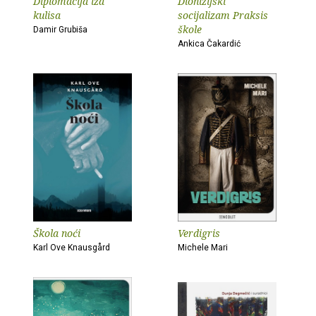
Diplomacija iza
Dionizijski
kulisa
socijalizam Praksis
škole
Damir Grubiša
Ankica Čakardić
Škola noći
Verdigris
Karl Ove Knausgård
Michele Mari