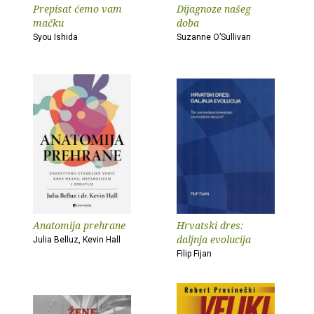
Prepisat ćemo vam
Dijagnoze našeg
mačku
doba
Syou Ishida
Suzanne O’Sullivan
Anatomija prehrane
Hrvatski dres:
daljnja evolucija
Julia Belluz, Kevin Hall
Filip Fijan