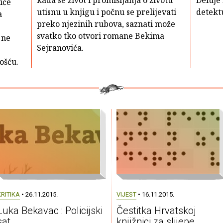
kada se život i promišljanja o životu
Deluje 
iče
utisnu u knjigu i počnu se prelijevati
detektu
a
preko njezinih rubova, saznati može
svatko tko otvori romane Bekima
 ne
Sejranovića.
ošću.
KRITIKA
• 26.11.2015.
VIJEST
• 16.11.2015.
Luka Bekavac : Policijski
Čestitka Hrvatskoj
sat
knjižnici za slijepe