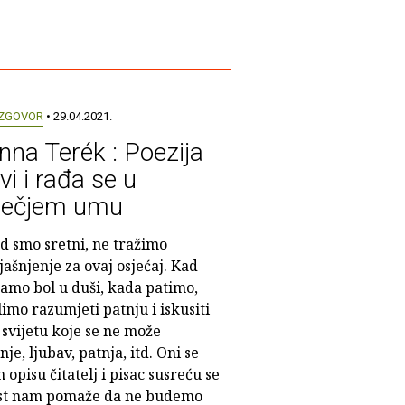
ZGOVOR
• 29.04.2021.
nna Terék : Poezija
ivi i rađa se u
ječjem umu
d smo sretni, ne tražimo
jašnjenje za ovaj osjećaj. Kad
amo bol u duši, kada patimo,
limo razumjeti patnju i iskusiti
a svijetu koje se ne može
je, ljubav, patnja, itd. Oni se
opisu čitatelj i pisac susreću se
nost nam pomaže da ne budemo