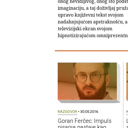
onog nevidljivog, onog što podst
imaginaciju, a taj doživljaj pruž
upravo književni tekst svojom
nadahnjujućom apstraknošću, a
televizijski ekran svojom
hipnotizirajućom omniprezentn
RAZGOVOR
• 30.05.2016.
Goran Ferčec: Impuls
pisanja nastaje kao