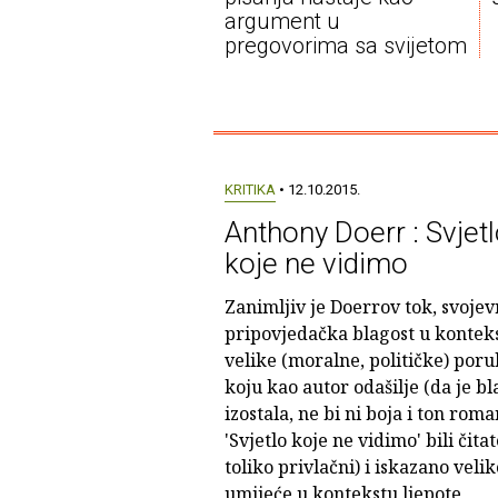
argument u
pregovorima sa svijetom
KRITIKA
• 12.10.2015.
Anthony Doerr : Svjet
koje ne vidimo
Zanimljiv je Doerrov tok, svojev
pripovjedačka blagost u kontek
velike (moralne, političke) por
koju kao autor odašilje (da je bl
izostala, ne bi ni boja i ton rom
'Svjetlo koje ne vidimo' bili čitat
toliko privlačni) i iskazano velik
umijeće u kontekstu ljepote