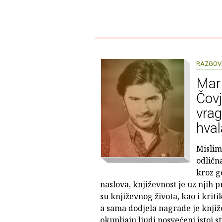
RAZGOV
Mark
Čovj
vrag
hval
Mislim
odlična
kroz g
naslova, književnost je uz njih p
su književnog života, kao i kritik
a sama dodjela nagrade je knji
okupljaju ljudi posvećeni istoj st