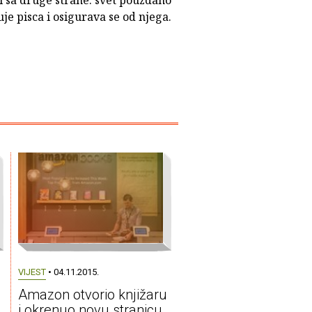
i sa druge strane: svet pouzdano
je pisca i osigurava se od njega.
VIJEST
• 04.11.2015.
Amazon otvorio knjižaru
i okrenuo novu stranicu