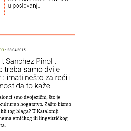
a
u poslovanju
OR
• 28.04.2015.
rt Sanchez Pinol :
c treba samo dvije
i: imati nešto za reći i
nost da to kaže
lonci smo dvojezični, što je
 kulturno bogatstvo. Zašto bismo
kli tog blaga? U Kataloniji
ema etničkog ili lingvističkog
ta.