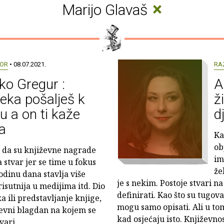
×
Marijo Glavaš
OR
• 08.07.2021.
RA
o Gregur :
A
eka pošalješ k
ž
u a on ti kaže
d
a
Ka
ob
 da su književne nagrade
im
 stvar jer se time u fokus
že
odinu dana stavlja više
je s nekim. Postoje stvari n
risutnija u medijima itd. Dio
definirati. Kao što su tugovan
a ili predstavljanje knjige,
mogu samo opisati. Ali u tom 
ževni blagdan na kojem se
kad osjećaju isto. Književ
vari.