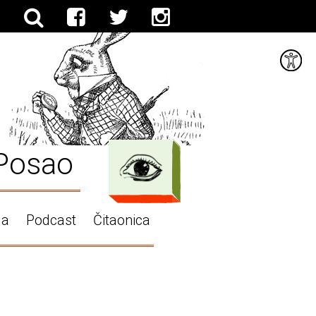
Posao
ga
Podcast
Čitaonica