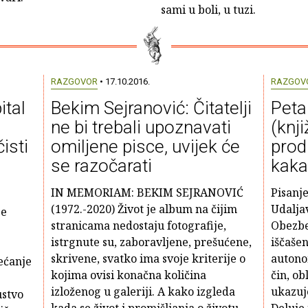
sami u boli, u tuzi.
RAZGOVOR
• 17.10.2016.
RAZGOV
tal
Bekim Sejranović: Čitatelji
Peta
ne bi trebali upoznavati
(knji
isti
omiljene pisce, uvijek će
prod
se razočarati
kaka
IN MEMORIAM: BEKIM SEJRANOVIĆ
Pisanje
(1972.-2020) Život je album na čijim
Udalja
je
stranicama nedostaju fotografije,
Obezbe
istrgnute su, zaboravljene, prešućene,
iščašen
skrivene, svatko ima svoje kriterije o
autono
ećanje
kojima ovisi konačna količina
čin, ob
izloženog u galeriji. A kako izgleda
ukazuje
ustvo