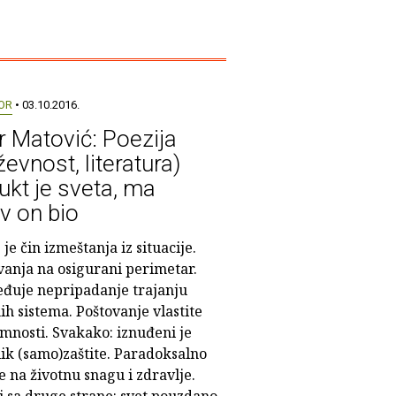
OR
• 03.10.2016.
r Matović: Poezija
ževnost, literatura)
ukt je sveta, ma
v on bio
 je čin izmeštanja iz situacije.
vanja na osigurani perimetar.
đuje nepripadanje trajanju
ih sistema. Poštovanje vlastite
mnosti. Svakako: iznuđeni je
lik (samo)zaštite. Paradoksalno
 na životnu snagu i zdravlje.