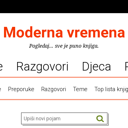
Moderna vremena
Pogledaj... sve je puno knjiga.
e
Razgovori
Djeca
e
Preporuke
Razgovori
Teme
Top lista knji