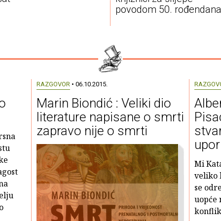
povodom 50. rođendan
RAZGOVOR
• 06.10.2015.
RAZGOV
lo
Marin Biondić : Veliki dio
Albe
literature napisane o smrti
Pisa
zapravo nije o smrti
stvar
rsna
upor
stu
uke
Mi Kata
agost
veliko
ana
se odre
elju
uopće n
o
konflik