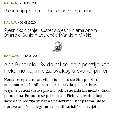
NAJAVA
• 25.09.2020.
Pjesnikinja petkom – dijalozi poezije i glazbe
NAJAVA
• 06.03.2020.
Pjesničko čitanje i susret s pjesnikinjama Anom
Brnardić, Sanjom Lovrenčić i Vandom Mikšić
RAZGOVOR
• 12.02.2020.
Ana Brnardić : Sviđa mi se ideja poezije kao
lijeka, no koji nije za svakog u svakoj prilici
Nema recepata ni pravila, i to je ono što čini poeziju
moćnom. Kad bi bilo recepata i pravila, poezija bi sve
vrijeme zvučala isto i prazno, odnosno bila bi, možda, čak i
popularna. Potpuno se priklanjam Eichovoj tvrdnji koji
kaže da je poezija suvišna i nekorisna i nedjelatna, što je
upravo ono što je legitimira u utilitarističkom svijetu.