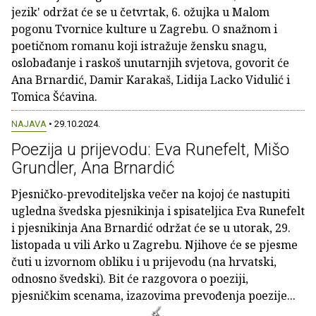
jezik' održat će se u četvrtak, 6. ožujka u Malom
pogonu Tvornice kulture u Zagrebu. O snažnom i
poetičnom romanu koji istražuje žensku snagu,
oslobađanje i raskoš unutarnjih svjetova, govorit će
Ana Brnardić, Damir Karakaš, Lidija Lacko Vidulić i
Tomica Šćavina.
NAJAVA
• 29.10.2024.
Poezija u prijevodu: Eva Runefelt, Mišo
Grundler, Ana Brnardić
Pjesničko-prevoditeljska večer na kojoj će nastupiti
ugledna švedska pjesnikinja i spisateljica Eva Runefelt
i pjesnikinja Ana Brnardić održat će se u utorak, 29.
listopada u vili Arko u Zagrebu. Njihove će se pjesme
čuti u izvornom obliku i u prijevodu (na hrvatski,
odnosno švedski). Bit će razgovora o poeziji,
pjesničkim scenama, izazovima prevođenja poezije...