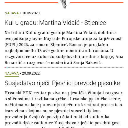
NAJAVA
• 18.05.2023.
Kul u gradu: Martina Vidaić - Stjenice
Na tribini Kul u gradu gostuje Martina Vidaić, dobitnica
ovogodišnje glavne Nagrade Europske unije za književnost
(EUPL) 2023. za roman 'Stjenice'. Roman je proglašen
najboljim među 13 ove godine nominiranih romana. U
razgovoru će uz autoricu sudjelovati i urednica knjige, Ana
Brnardić a razgovor će moderirati Sanja Baković.
NAJAVA
• 29.09.2022.
Susjedstvo riječi: Pjesnici prevode pjesnike
Hrvatski P.E.N. centar poziva na pjesnička čitanja i razgovor
o sličnostima i razlikama grčke i hrvatske pjesničke scene,
načinima na koje putovanja utječu na kreativni proces te o
izazovima s kojima su se pjesnici susreli tijekom
prevođenja. Svoju će poeziju čitati neki od sudionika
prevoditeljske radionice 'Susjedstvo riječi' te posebni gost