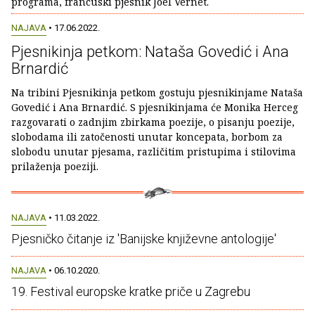
programa, francuski pjesnik Joël Vernet.
NAJAVA
• 17.06.2022.
Pjesnikinja petkom: Nataša Govedić i Ana
Brnardić
Na tribini Pjesnikinja petkom gostuju pjesnikinjame Nataša
Govedić i Ana Brnardić. S pjesnikinjama će Monika Herceg
razgovarati o zadnjim zbirkama poezije, o pisanju poezije,
slobodama ili zatočenosti unutar koncepata, borbom za
slobodu unutar pjesama, različitim pristupima i stilovima
prilaženja poeziji.
NAJAVA
• 11.03.2022.
Pjesničko čitanje iz 'Banijske književne antologije'
NAJAVA
• 06.10.2020.
19. Festival europske kratke priče u Zagrebu