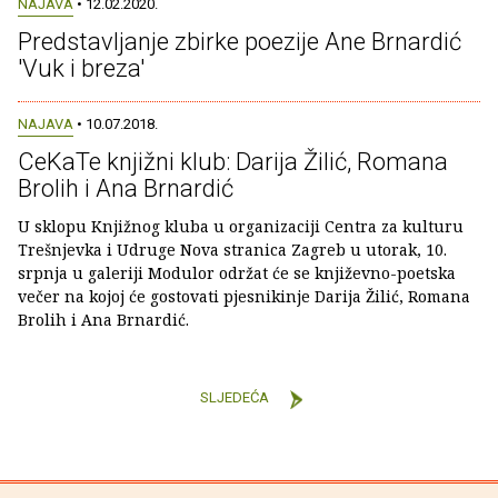
NAJAVA
• 12.02.2020.
Predstavljanje zbirke poezije Ane Brnardić
'Vuk i breza'
NAJAVA
• 10.07.2018.
CeKaTe knjižni klub: Darija Žilić, Romana
Brolih i Ana Brnardić
U sklopu Knjižnog kluba u organizaciji Centra za kulturu
Trešnjevka i Udruge Nova stranica Zagreb u utorak, 10.
srpnja u galeriji Modulor održat će se književno-poetska
večer na kojoj će gostovati pjesnikinje Darija Žilić, Romana
Brolih i Ana Brnardić.
SLJEDEĆA