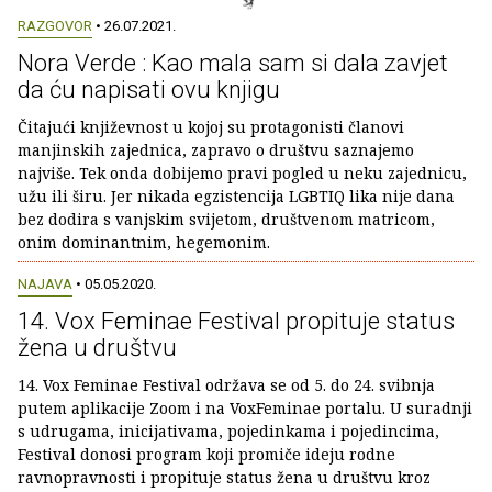
RAZGOVOR
• 26.07.2021.
Nora Verde : Kao mala sam si dala zavjet
da ću napisati ovu knjigu
Čitajući književnost u kojoj su protagonisti članovi
manjinskih zajednica, zapravo o društvu saznajemo
najviše. Tek onda dobijemo pravi pogled u neku zajednicu,
užu ili širu. Jer nikada egzistencija LGBTIQ lika nije dana
bez dodira s vanjskim svijetom, društvenom matricom,
onim dominantnim, hegemonim.
NAJAVA
• 05.05.2020.
14. Vox Feminae Festival propituje status
žena u društvu
14. Vox Feminae Festival održava se od 5. do 24. svibnja
putem aplikacije Zoom i na VoxFeminae portalu. U suradnji
s udrugama, inicijativama, pojedinkama i pojedincima,
Festival donosi program koji promiče ideju rodne
ravnopravnosti i propituje status žena u društvu kroz