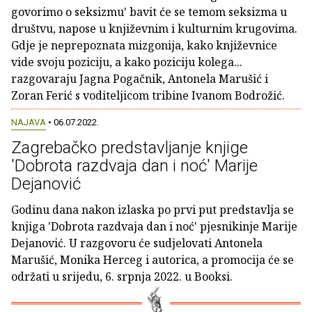
govorimo o seksizmu' bavit će se temom seksizma u
društvu, napose u književnim i kulturnim krugovima.
Gdje je neprepoznata mizgonija, kako književnice
vide svoju poziciju, a kako poziciju kolega...
razgovaraju Jagna Pogačnik, Antonela Marušić i
Zoran Ferić s voditeljicom tribine Ivanom Bodrožić.
NAJAVA
• 06.07.2022.
Zagrebačko predstavljanje knjige
'Dobrota razdvaja dan i noć' Marije
Dejanović
Godinu dana nakon izlaska po prvi put predstavlja se
knjiga 'Dobrota razdvaja dan i noć' pjesnikinje Marije
Dejanović. U razgovoru će sudjelovati Antonela
Marušić, Monika Herceg i autorica, a promocija će se
održati u srijedu, 6. srpnja 2022. u Booksi.