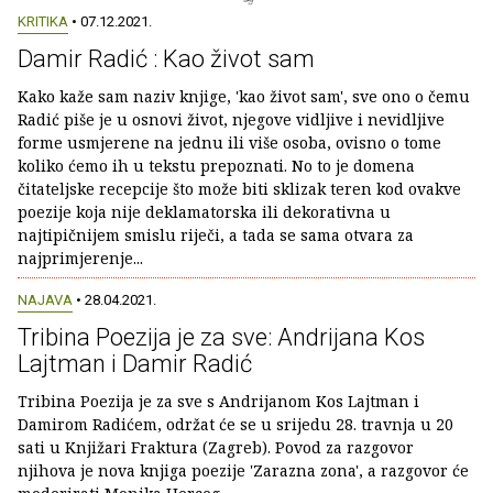
KRITIKA
• 07.12.2021.
Damir Radić : Kao život sam
Kako kaže sam naziv knjige, 'kao život sam', sve ono o čemu
Radić piše je u osnovi život, njegove vidljive i nevidljive
forme usmjerene na jednu ili više osoba, ovisno o tome
koliko ćemo ih u tekstu prepoznati. No to je domena
čitateljske recepcije što može biti sklizak teren kod ovakve
poezije koja nije deklamatorska ili dekorativna u
najtipičnijem smislu riječi, a tada se sama otvara za
najprimjerenje...
NAJAVA
• 28.04.2021.
Tribina Poezija je za sve: Andrijana Kos
Lajtman i Damir Radić
Tribina Poezija je za sve s Andrijanom Kos Lajtman i
Damirom Radićem, održat će se u srijedu 28. travnja u 20
sati u Knjižari Fraktura (Zagreb). Povod za razgovor
njihova je nova knjiga poezije 'Zarazna zona', a razgovor će