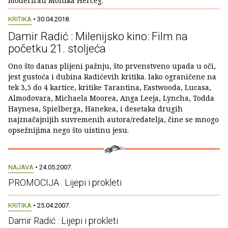
moderirati Monika Herceg.
KRITIKA
• 30.04.2018.
Damir Radić : Milenijsko kino: Film na
početku 21. stoljeća
Ono što danas plijeni pažnju, što prvenstveno upada u oči,
jest gustoća i dubina Radićevih kritika. Iako ograničene na
tek 3,5 do 4 kartice, kritike Tarantina, Eastwooda, Lucasa,
Almodovara, Michaela Moorea, Anga Leeja, Lyncha, Todda
Haynesa, Spielberga, Hanekea, i desetaka drugih
najznačajnijih suvremenih autora/redatelja, čine se mnogo
opsežnijima nego što uistinu jesu.
NAJAVA
• 24.05.2007.
PROMOCIJA : Lijepi i prokleti
KRITIKA
• 25.04.2007.
Damir Radić : Lijepi i prokleti