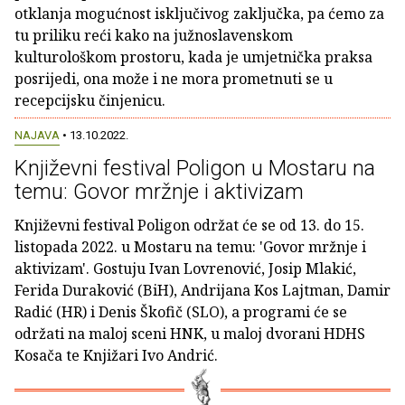
otklanja mogućnost isključivog zaključka, pa ćemo za
tu priliku reći kako na južnoslavenskom
kulturološkom prostoru, kada je umjetnička praksa
posrijedi, ona može i ne mora prometnuti se u
recepcijsku činjenicu.
NAJAVA
• 13.10.2022.
Književni festival Poligon u Mostaru na
temu: Govor mržnje i aktivizam
Književni festival Poligon održat će se od 13. do 15.
listopada 2022. u Mostaru na temu: 'Govor mržnje i
aktivizam'. Gostuju Ivan Lovrenović, Josip Mlakić,
Ferida Duraković (BiH), Andrijana Kos Lajtman, Damir
Radić (HR) i Denis Škofič (SLO), a programi će se
održati na maloj sceni HNK, u maloj dvorani HDHS
Kosača te Knjižari Ivo Andrić.