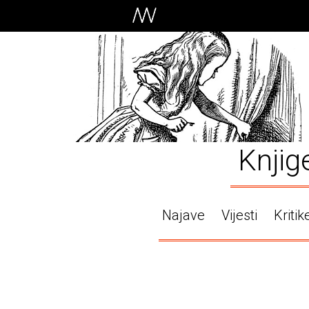
Knjig
Najave
Vijesti
Kritik