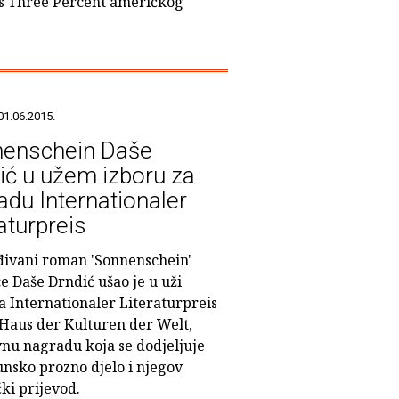
pis Three Percent američkog
01.06.2015.
enschein Daše
ić u užem izboru za
adu Internationaler
aturpreis
ivani roman 'Sonnenschein'
e Daše Drndić ušao je u uži
a Internationaler Literaturpreis
 Haus der Kulturen der Welt,
vnu nagradu koja se dodjeljuje
unsko prozno djelo i njegov
ki prijevod.