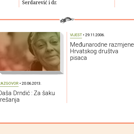
Serdarević i dr.
VIJEST
• 29.11.2006.
Međunarodne razmjene
Hrvatskog društva
pisaca
RAZGOVOR
• 20.06.2013.
Daša Drndić : Za šaku
trešanja