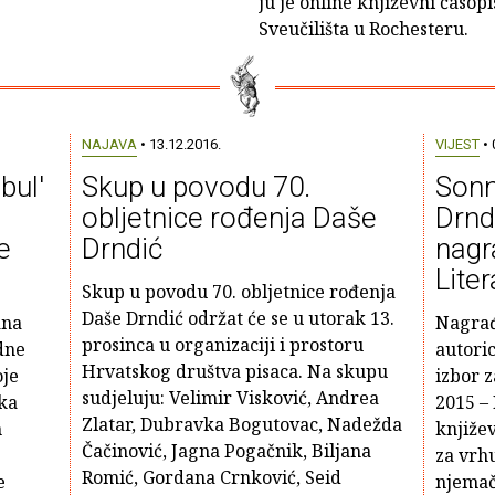
ju je online književni časo
Sveučilišta u Rochesteru.
NAJAVA
• 13.12.2016.
VIJEST
• 
bul'
Skup u povodu 70.
Sonn
obljetnice rođenja Daše
Drnd
e
Drndić
nagr
Liter
Skup u povodu 70. obljetnice rođenja
Daše Drndić održat će se u utorak 13.
ana
Nagrađ
prosinca u organizaciji i prostoru
dne
autoric
Hrvatskog društva pisaca. Na skupu
oje
izbor z
sudjeluju: Velimir Visković, Andrea
ska
2015 –
Zlatar, Dubravka Bogutovac, Nadežda
m
knjiže
Čačinović, Jagna Pogačnik, Biljana
za vrh
Romić, Gordana Crnković, Seid
e
njemač