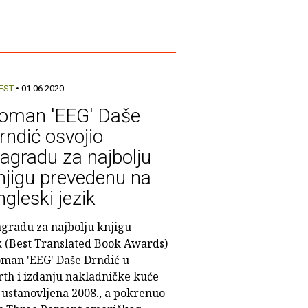
EST
• 01.06.2020.
oman 'EEG' Daše
rndić osvojio
agradu za najbolju
njigu prevedenu na
ngleski jezik
gradu za najbolju knjigu
k (Best Translated Book Awards)
roman 'EEG' Daše Drndić u
th i izdanju nakladničke kuće
 ustanovljena 2008., a pokrenuo