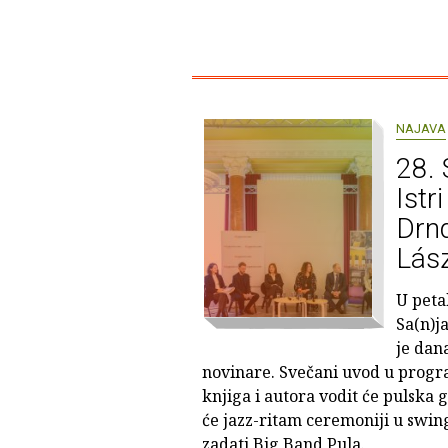
NAJAVA
28. 
Istr
Drnd
Lás
U peta
Sa(n)ja
je dan
novinare. Svečani uvod u progr
knjiga i autora vodit će pulska 
će jazz-ritam ceremoniji u swing
zadati Big Band Pula.