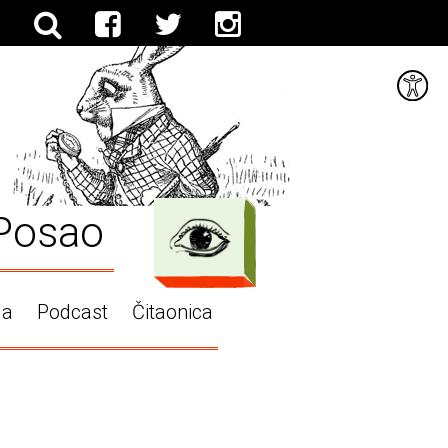
Posao
ga
Podcast
Čitaonica