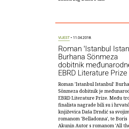
VIJEST
• 11.04.2018.
Roman 'Istanbul Istan
Burhana Sönmeza
dobitnik međunarodn
EBRD Literature Prize
Roman 'Istanbul Istanbul' Burh
Sönmeza dobitnik je međunaro
EBRD Literature Prize. Među tr
finalista nagrade bili su i hrvat
književica Daša Drndić sa svoji
romanom 'Belladonna', te Boris
Akunin Autor s romanom 'All th