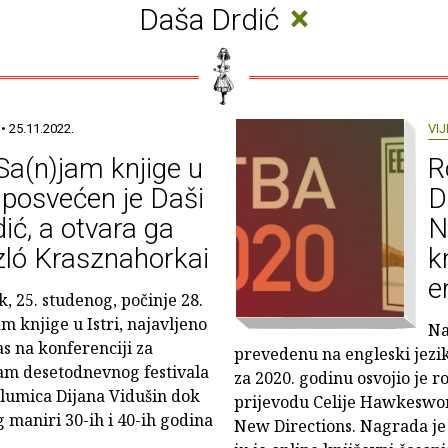
×
Daša Drdić
• 25.11.2022.
VIJ
Sa(n)jam knjige u
R
i posvećen je Daši
D
ić, a otvara ga
N
zló Krasznahorkai
k
e
k, 25. studenog, počinje 28.
m knjige u Istri, najavljeno
Na
as na konferenciji za
prevedenu na engleski jezi
am desetodnevnog festivala
za 2020. godinu osvojio je 
glumica Dijana Vidušin dok
prijevodu Celije Hawkeswor
 maniri 30-ih i 40-ih godina
New Directions. Nagrada je