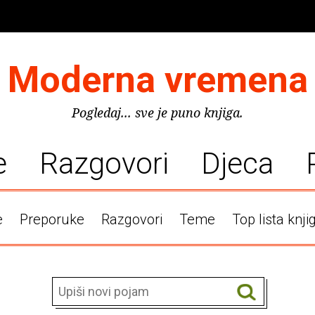
Moderna vremena
Pogledaj... sve je puno knjiga.
e
Razgovori
Djeca
e
Preporuke
Razgovori
Teme
Top lista knji