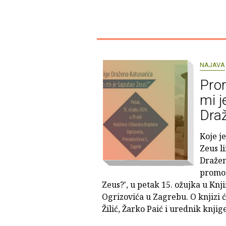
NAJAVA
Prom
mi j
Dra
Koje je
Zeus l
Dražen
promoc
Zeus?', u petak 15. ožujka u Knji
Ogrizovića u Zagrebu. O knjizi ć
Žilić, Žarko Paić i urednik knji