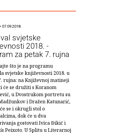
• 07.09.2018.
ival svjetske
ževnosti 2018. -
ram za petak 7. rujna
ajte što je na programu
la svjetske književnosti 2018. u
. rujna: na Književnoj matineji
i će se družiti s Koranom
ević, u Dvostrukom portretu su
Madžunkov i Dražen Katunarić,
će se i okrugli stol o
alcima, dok će u dva
ivanja gostovati Ivica Đikić i
ís Peixoto. U Splitu u Literarnoj