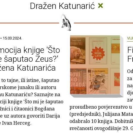
×
Dražen Katunarić
• 15.03.2024.
VIJ
ocija knjige 'Što
F
e šaputao Zeus?'
F
žena Katunarića
Od
za
 to tajne, ili istine, šaputao
na
irskome junaku ili autoru
dj
u Katunariću? Saznajte na
za
iji knjige 'Što mi je šaputao
prosudbeno povjerenstvo u 
žnici i čitaonici Bogdana
(predsjednik), Julijana Matan
e uz autora govoriti Darija
odabralo 10 knjiga. Dobitnik
ge Ivan Herceg.
svečanosti ovogodišnje 29. G