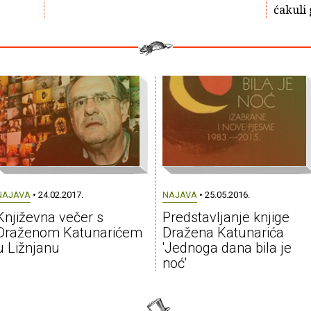
ćakuli 
NAJAVA
• 24.02.2017.
NAJAVA
• 25.05.2016.
Književna večer s
Predstavljanje knjige
Draženom Katunarićem
Dražena Katunarića
u Ližnjanu
'Jednoga dana bila je
noć'