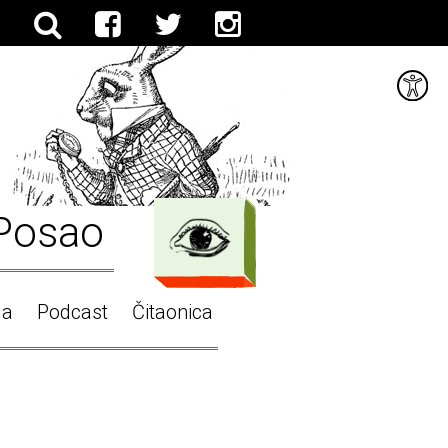
Posao
ga
Podcast
Čitaonica