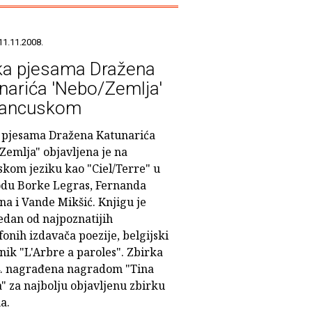
11.11.2008.
ka pjesama Dražena
narića 'Nebo/Zemlja'
rancuskom
 pjesama Dražena Katunarića
Zemlja" objavljena je na
skom jeziku kao "Ciel/Terre" u
odu Borke Legras, Fernanda
a i Vande Mikšić. Knjigu je
edan od najpoznatijih
onih izdavača poezije, belgijski
nik "L'Arbre a paroles". Zbirka
4. nagrađena nagradom "Tina
" za najbolju objavljenu zbirku
a.