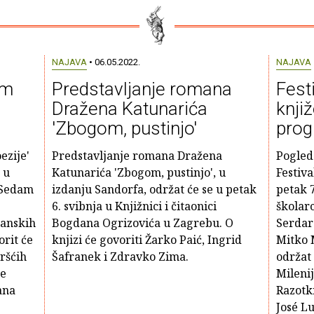
NAJAVA
• 06.05.2022.
NAJAVA
am
Predstavljanje romana
Fest
Dražena Katunarića
knji
'Zbogom, pustinjo'
prog
ezije'
Predstavljanje romana Dražena
Pogled
 u
Katunarića 'Zbogom, pustinjo', u
Festiva
'Sedam
izdanju Sandorfa, održat će se u petak
petak 7
6. svibnja u Knjižnici i čitaonici
školarc
eanskih
Bogdana Ogrizovića u Zagrebu. O
Serdar
orit će
knjizi će govoriti Žarko Paić, Ingrid
Mitko 
ršćih
Šafranek i Zdravko Zima.
održat 
te
Milenij
ana
Razotkr
José Lu