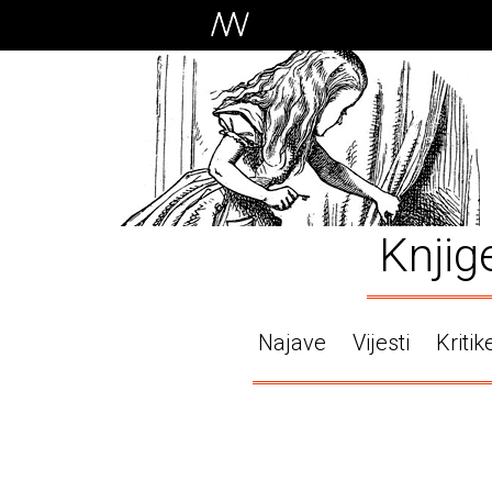
Knjig
Najave
Vijesti
Kritik