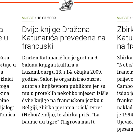
VIJEST
• 18.03.2009.
VIJEST
• 
a
Dvije knjige Dražena
Zbir
e u
Katunarića prevedene na
Katu
francuski
na f
Rosa
Dražen Katunarić bio je gost na 9.
Zbirka
stuje u
Salonu knjiga i kultura u
"Nebo/
ju
Luxembourgu 13. i 14. ožujka 2009.
francu
ižnici
godine. Salon je organizirao susret
prijev
toga
autora s književnom publikom jer su
Cambon
kina
mu u proteklih nekoliko mjeseci izišle
izdao j
bine
dvije knjige na francuskom jeziku u
frankof
ijalog'
Belgiji, zbirka pjesama "Ciel/Terre"
naklad
 Tomica
(Nebo/Zemlja), te zbirka priča "La
je 199
baume du tigre" (Tigrova mast).
Ujevića
pjesam