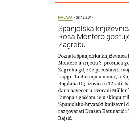
NAJAVA
• 03.12.2014.
Španjolska književnic
Rosa Montero gostuj
Zagrebu
Poznata španjolska književnica 
Montero u srijedu 3. prosinca go
Zagrebu gdje će predstaviti svo
knjigu 'Luđakinja u nama', u Knj
Bogdana Ogrizovića u 12 sati. Is
dana navečer u Dvorani Müller 
Europa s gošćom će u sklopu tri
'Španjolsko-hrvatski književni d
razgovarati Dražen Katunarić i
Bajsić.