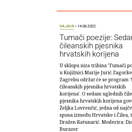
NAJAVA
• 14.06.2022.
Tumači poezije: Sed
čileanskih pjesnika
hrvatskih korijena
U sklopu niza tribina 'Tumači po
u Knjižnici Marije Jurić Zagorke
Zagrebu održat će se program 
čileanskih pjesnika hrvatskih
korijena'. O sedam uglednih čil
pjesnika hrvatskih korijena gov
Željka Lovrenčić, jedna od najčv
spona između Hrvatske i Čilea, 
Dražen Katunarić. Moderira: Di
Burazer