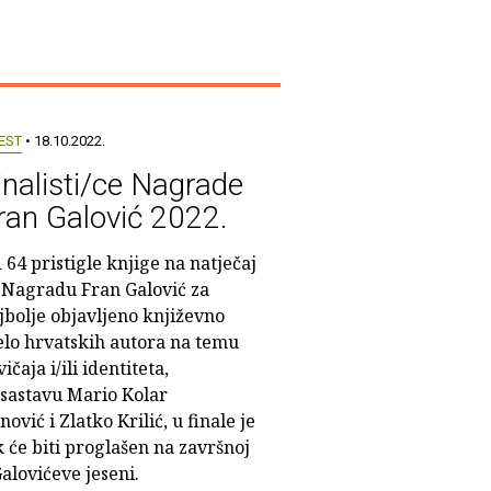
EST
• 18.10.2022.
inalisti/ce Nagrade
ran Galović 2022.
 64 pristigle knjige na natječaj
 Nagradu Fran Galović za
jbolje objavljeno književno
elo hrvatskih autora na temu
vičaja i/ili identiteta,
sastavu Mario Kolar
ović i Zlatko Krilić, u finale je
 će biti proglašen na završnoj
alovićeve jeseni.