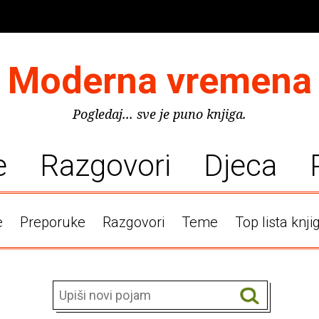
Moderna vremena
Pogledaj... sve je puno knjiga.
e
Razgovori
Djeca
e
Preporuke
Razgovori
Teme
Top lista knji