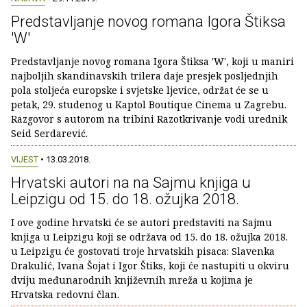
Predstavljanje novog romana Igora Štiksa
'W'
Predstavljanje novog romana Igora Štiksa 'W', koji u maniri
najboljih skandinavskih trilera daje presjek posljednjih
pola stoljeća europske i svjetske ljevice, održat će se u
petak, 29. studenog u Kaptol Boutique Cinema u Zagrebu.
Razgovor s autorom na tribini Razotkrivanje vodi urednik
Seid Serdarević.
VIJEST
• 13.03.2018.
Hrvatski autori na na Sajmu knjiga u
Leipzigu od 15. do 18. ožujka 2018.
I ove godine hrvatski će se autori predstaviti na Sajmu
knjiga u Leipzigu koji se održava od 15. do 18. ožujka 2018.
u Leipzigu će gostovati troje hrvatskih pisaca: Slavenka
Drakulić, Ivana Šojat i Igor Štiks, koji će nastupiti u okviru
dviju međunarodnih književnih mreža u kojima je
Hrvatska redovni član.