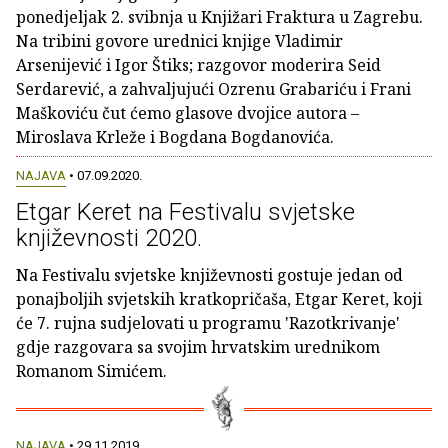
ponedjeljak 2. svibnja u Knjižari Fraktura u Zagrebu.
Na tribini govore urednici knjige Vladimir
Arsenijević i Igor Štiks; razgovor moderira Seid
Serdarević, a zahvaljujući Ozrenu Grabariću i Frani
Maškoviću čut ćemo glasove dvojice autora –
Miroslava Krleže i Bogdana Bogdanovića.
NAJAVA
• 07.09.2020.
Etgar Keret na Festivalu svjetske
književnosti 2020.
Na Festivalu svjetske književnosti gostuje jedan od
ponajboljih svjetskih kratkopričaša, Etgar Keret, koji
će 7. rujna sudjelovati u programu 'Razotkrivanje'
gdje razgovara sa svojim hrvatskim urednikom
Romanom Simićem.
NAJAVA
• 29.11.2019.