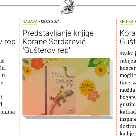
NAJAVA
• 08.03.2021.
KRITIKA
•
Predstavljanje knjige
Kora
v rep
Korane Serdarević
Gušt
'Gušterov rep'
Svaka j
ić
sabije
ču,
koncen
i u
mogli 
je
time, 
e
možda 
 i
bogate
d
gustim 
s onima
katkad
inspira
dozira
kad je