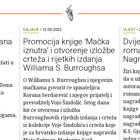
NAJAVA
• 12.05.2022.
VIJEST
• 
rana
Promocija knjige 'Mačka
Dvije
iznutra' i otvorenje izložbe
roma
crteža i rijetkih izdanja
Nagr
žati u
Williama S. Burroughsa
Žiri kn
da u už
O Williamu S. Burroughsu i njegovim
 Tema
autora/
mačkama govorit će spisateljica
ka
romana
Korana Serdarević i njegov prijatelj i
nagrad
prevoditelj Vojo Šindolić. Istog dana
i
knjige 
bit će otvorena i izložba
logama,
nagrađ
Burroughsovih rijetkih izdanja i crteža
t
nagrad
iz kolekcije Voje Šindolića i crteža koje
K.S. Gj
je za hrvatsko izdanje knjige napravila
jedna o