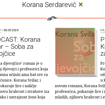
×
Korana Serdarević
T
• 06.05.2024.
NA
CAST: Korana
P
ar – Soba za
K
ojčice
z
za djevojčice' roman je o
Pr
 djevojci i profesorici koja
Ko
emna učiniti ama baš sve za
od
čenice. Korana Svilar, i
u 
kazuje lice i naličje
novom romanu, Korana Svila
hovu hrabrost i strahove iza
profesorica, pokazuje lice i
ako i ustrajnost žene koja
mladih, njihovu hrabrost i 