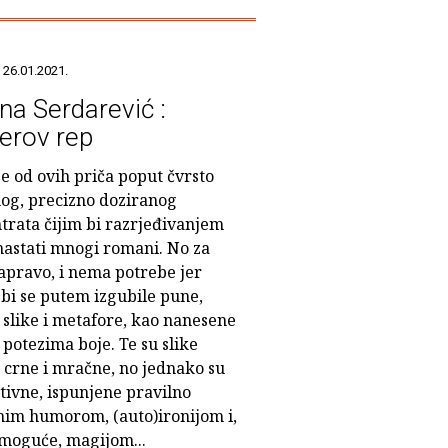
 26.01.2021.
na Serdarević :
erov rep
e od ovih priča poput čvrsto
nog, precizno doziranog
trata čijim bi razrjeđivanjem
nastati mnogi romani. No za
zapravo, i nema potrebe jer
bi se putem izgubile pune,
 slike i metafore, kao nanesene
potezima boje. Te su slike
 crne i mračne, no jednako su
tivne, ispunjene pravilno
nim humorom, (auto)ironijom i,
 moguće, magijom...