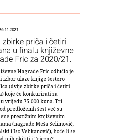
26.11.2021.
 zbirke priča i četiri
na u finalu književne
ade Fric za 2020/21.
jiževne Nagrade Fric odlučio je
i izbor ulaze knjige šestero
ica (dvije zbirke priča i četiri
) koje će konkurirati za
u vrijedu 75.000 kuna. Tri
od predloženih šest već su
ene prestižnim književnim
ama (nagrade Meša Selimović,
alski i Iso Velikanović), hoće li se
d njih okititi i Fricom?