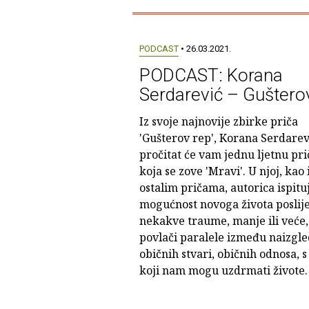
PODCAST
• 26.03.2021.
PODCAST: Korana
Serdarević – Guštero
Iz svoje najnovije zbirke priča
'Gušterov rep', Korana Serdarev
pročitat će vam jednu ljetnu pri
koja se zove 'Mravi'. U njoj, kao 
ostalim pričama, autorica ispitu
mogućnost novoga života poslij
nekakve traume, manje ili veće,
povlači paralele između naizgle
običnih stvari, običnih odnosa, 
koji nam mogu uzdrmati živote.