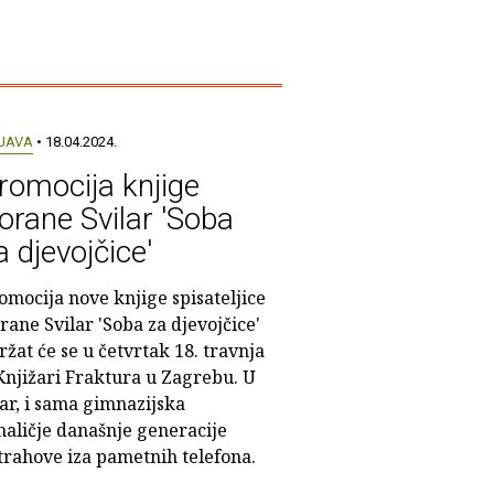
JAVA
• 18.04.2024.
romocija knjige
orane Svilar 'Soba
a djevojčice'
omocija nove knjige spisateljice
rane Svilar 'Soba za djevojčice'
ržat će se u četvrtak 18. travnja
Knjižari Fraktura u Zagrebu. U
r, i sama gimnazijska
 naličje današnje generacije
strahove iza pametnih telefona.