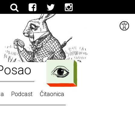
Posao
ga
Podcast
Čitaonica