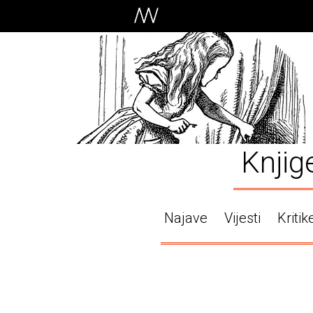
Knjig
Najave
Vijesti
Kritik