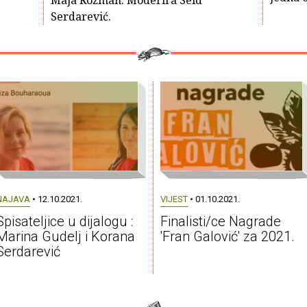
Maja Rožman. Moderira Seid
Serdarević.
NAJAVA
• 12.10.2021.
VIJEST
• 01.10.2021.
Spisateljice u dijalogu :
Finalisti/ce Nagrade
Marina Gudelj i Korana
'Fran Galović' za 2021.
Serdarević