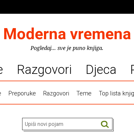
Moderna vremena
Pogledaj... sve je puno knjiga.
e
Razgovori
Djeca
e
Preporuke
Razgovori
Teme
Top lista knji