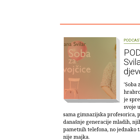
PODCAS
POD
Svil
djev
'Soba 
hrabroj
je spr
svoje u
sama gimnazijska profesorica, po
današnje generacije mladih, nji
pametnih telefona, no jednako t
nije majka.