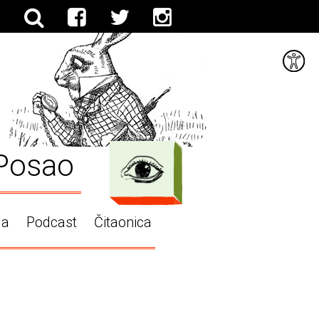
Posao
ga
Podcast
Čitaonica