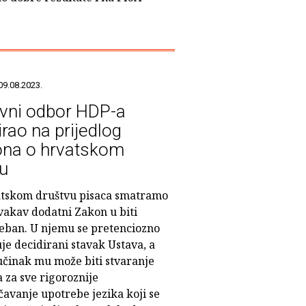
09.08.2023.
vni odbor HDP-a
irao na prijedlog
na o hrvatskom
ku
tskom društvu pisaca smatramo
vakav dodatni Zakon u biti
eban. U njemu se pretenciozno
je decidirani stavak Ustava, a
 učinak mu može biti stvaranje
 za sve rigoroznije
čavanje upotrebe jezika koji se