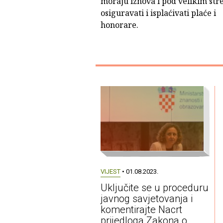
moraju iznova i pod velikim st
osiguravati i isplaćivati plaće i
honorare.
VIJEST
• 01.08.2023.
Uključite se u proceduru
javnog savjetovanja i
komentirajte Nacrt
prijedloga Zakona o