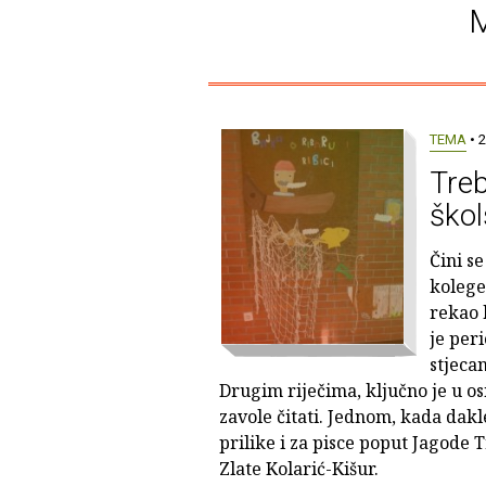
M
TEMA
• 2
Treb
škol
Čini s
kolege 
rekao 
je per
stjecan
Drugim riječima, ključno je u 
zavole čitati. Jednom, kada dakle
prilike i za pisce poput Jagode 
Zlate Kolarić-Kišur.