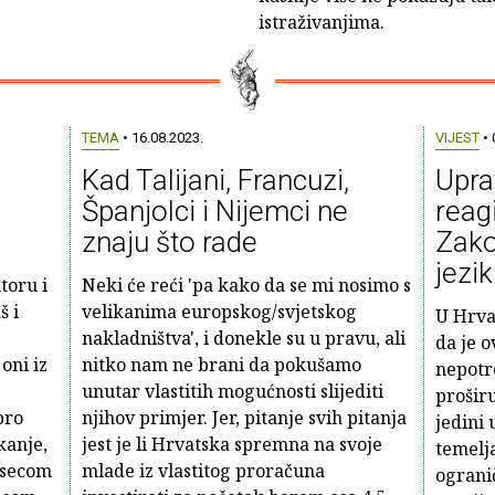
istraživanjima.
TEMA
• 16.08.2023.
VIJEST
• 
Kad Talijani, Francuzi,
Upra
Španjolci i Nijemci ne
reag
znaju što rade
Zako
jezi
toru i
Neki će reći 'pa kako da se mi nosimo s
š i
velikanima europskog/svjetskog
U Hrva
nakladništva', i donekle su u pravu, ali
da je o
oni iz
nitko nam ne brani da pokušamo
nepotr
unutar vlastitih mogućnosti slijediti
proširu
bro
njihov primjer. Jer, pitanje svih pitanja
jedini
kanje,
jest je li Hrvatska spremna na svoje
temelja
esecom
mlade iz vlastitog proračuna
ograni