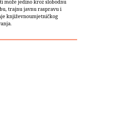
ati može jedino kroz slobodnu
bu, trajnu javnu raspravu i
nje književnoumjetničkog
anja.