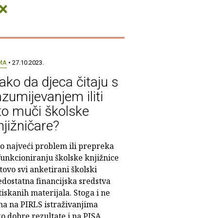
×
MA
• 27.10.2023.
ako da djeca čitaju s
azumijevanjem iliti
to muči školske
njižničare?
o najveći problem ili prepreka
funkcioniranju školske knjižnice
tovo svi anketirani školski
edostatna financijska sredstva
iskanih materijala. Stoga i ne
šna na PIRLS istraživanjima
ko dobre rezultate i na PISA