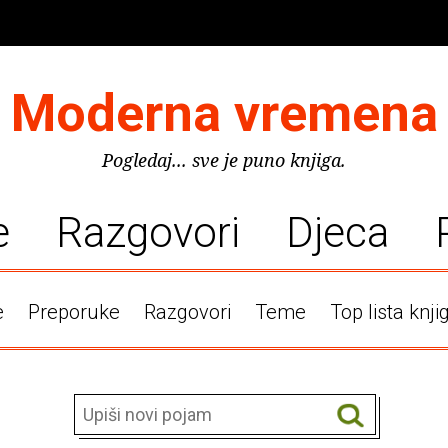
Moderna vremena
Pogledaj... sve je puno knjiga.
e
Razgovori
Djeca
e
Preporuke
Razgovori
Teme
Top lista knji