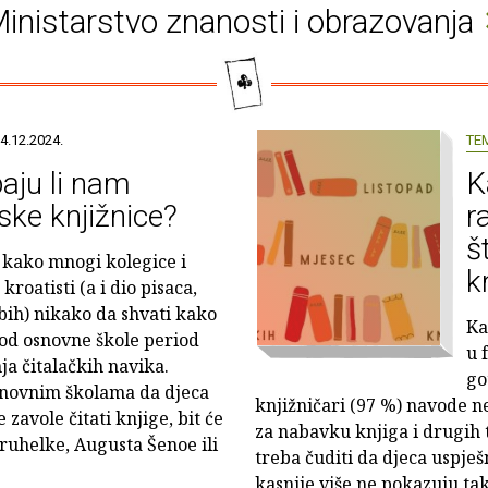
inistarstvo znanosti i obrazovanja
4.12.2024.
TE
aju li nam
K
ske knjižnice?
r
š
e kako mnogi kolegice i
k
kroatisti (a i dio pisaca,
bih) nikako da shvati kako
Ka
iod osnovne škole period
u 
ja čitalačkih navika.
go
osnovnim školama da djeca
knjižničari (97 %) navode n
 zavole čitati knjige, bit će
za nabavku knjiga i drugih t
Truhelke, Augusta Šenoe ili
treba čuditi da djeca uspje
kasnije više ne pokazuju ta