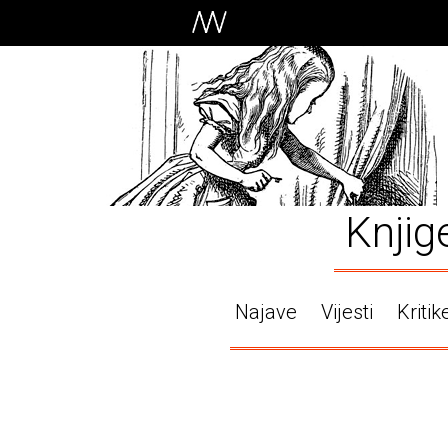
Knjig
Najave
Vijesti
Kritik