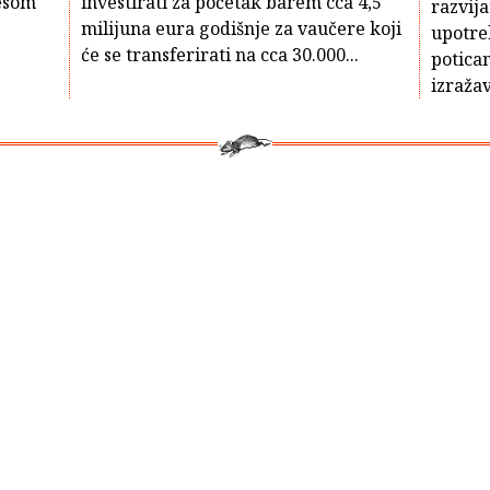
resom
investirati za početak barem cca 4,5
razvij
milijuna eura godišnje za vaučere koji
upotre
će se transferirati na cca 30.000...
potica
izražav