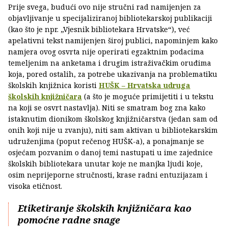
Prije svega, budući ovo nije stručni rad namijenjen za
objavljivanje u specijaliziranoj bibliotekarskoj publikaciji
(kao što je npr. „Vjesnik bibliotekara Hrvatske“), već
apelativni tekst namijenjen široj publici, napominjem kako
namjera ovog osvrta nije operirati egzaktnim podacima
temeljenim na anketama i drugim istraživačkim oruđima
koja, pored ostalih, za potrebe ukazivanja na problematiku
školskih knjižnica koristi
HUŠK – Hrvatska udruga
školskih knjižničara
(a što je moguće primijetiti i u tekstu
na koji se osvrt nastavlja). Niti se smatram bog zna kako
istaknutim dionikom školskog knjižničarstva (jedan sam od
onih koji nije u zvanju), niti sam aktivan u bibliotekarskim
udruženjima (poput rečenog HUŠK-a), a ponajmanje se
osjećam pozvanim o danoj temi nastupati u ime zajednice
školskih bibliotekara unutar koje ne manjka ljudi koje,
osim neprijeporne stručnosti, krase radni entuzijazam i
visoka etičnost.
Etiketiranje školskih knjižničara kao
pomoćne radne snage