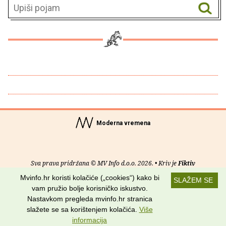
Moderna vremena
Sva prava pridržana © MV Info d.o.o. 2026. • Kriv je
Fiktiv
Mvinfo.hr koristi kolačiće („cookies“) kako bi
SLAŽEM SE
O nama
•
Pomoć
•
Uvjeti korištenja
•
RSS kanali
vam pružio bolje korisničko iskustvo.
Nastavkom pregleda mvinfo.hr stranica
Potraži nas na:
slažete se sa korištenjem kolačića.
Više
informacija