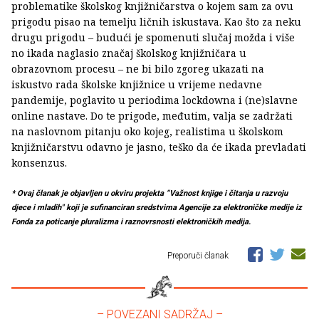
problematike školskog knjižničarstva o kojem sam za ovu
prigodu pisao na temelju ličnih iskustava. Kao što za neku
drugu prigodu – budući je spomenuti slučaj možda i više
no ikada naglasio značaj školskog knjižničara u
obrazovnom procesu – ne bi bilo zgoreg ukazati na
iskustvo rada školske knjižnice u vrijeme nedavne
pandemije, poglavito u periodima lockdowna i (ne)slavne
online nastave. Do te prigode, međutim, valja se zadržati
na naslovnom pitanju oko kojeg, realistima u školskom
knjižničarstvu odavno je jasno, teško da će ikada prevladati
konsenzus.
* Ovaj članak je objavljen u okviru projekta “Važnost knjige i čitanja u razvoju
djece i mladih" koji je sufinanciran sredstvima Agencije za elektroničke medije iz
Fonda za poticanje pluralizma i raznovrsnosti elektroničkih medija.
Preporuči članak
– POVEZANI SADRŽAJ –