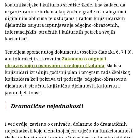
komunikacijsko i kulturno središte škole, ima zadaću da
organiziranim zbirkama knjižnične građe u analognim i
digitalnim oblicima te uslugama i radom knjižničarskih
djelatnika osigura ispunjavanje odgojno-obrazovnih,
informacijskih, stručnih i kulturnih potreba svojih
korisnika“.
Temeljem spomenutog dokumenta (osobito članaka 6, 7 i 8),
a u interakciji sa krovnim
Zakonom o odgoju i
obrazovanju u osnovnim i srednjim školama
, školski
knjižničari izrađuju godišnji plan i program rada školskog
knjižničara koji pokriva tri područja: odgojno-obrazovnu
djelatnost, stručnu knjižničnu djelatnost i kulturnu i
javnu djelatnost.
Dramatične nejednakosti
I već ovdje, zavisno o osnivaču, dolazimo do dramatičnih
nejednakosti koje u znatnoj mjeri utječu na funkcionalnost
školskih knjižnica i krajnju učinkovitost njihovih voditelja: