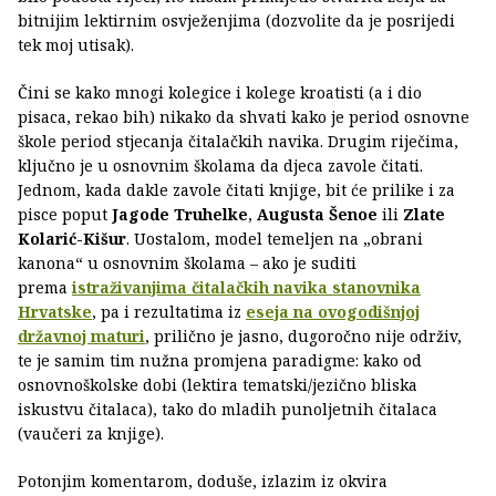
bitnijim lektirnim osvježenjima (dozvolite da je posrijedi
tek moj utisak).
Čini se kako mnogi kolegice i kolege kroatisti (a i dio
pisaca, rekao bih) nikako da shvati kako je period osnovne
škole period stjecanja čitalačkih navika. Drugim riječima,
ključno je u osnovnim školama da djeca zavole čitati.
Jednom, kada dakle zavole čitati knjige, bit će prilike i za
pisce poput
Jagode Truhelke
,
Augusta Šenoe
ili
Zlate
Kolarić-Kišur
. Uostalom, model temeljen na „obrani
kanona“ u osnovnim školama – ako je suditi
prema
istraživanjima čitalačkih navika stanovnika
Hrvatske
, pa i rezultatima iz
eseja na ovogodišnjoj
državnoj maturi
, prilično je jasno, dugoročno nije održiv,
te je samim tim nužna promjena paradigme: kako od
osnovnoškolske dobi (lektira tematski/jezično bliska
iskustvu čitalaca), tako do mladih punoljetnih čitalaca
(vaučeri za knjige).
Potonjim komentarom, doduše, izlazim iz okvira