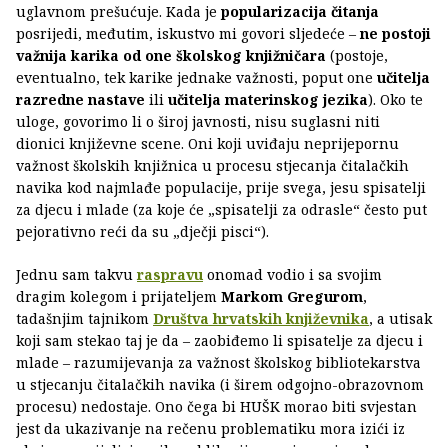
uglavnom prešućuje. Kada je
popularizacija čitanja
posrijedi, međutim, iskustvo mi govori sljedeće –
ne postoji
važnija karika od one školskog knjižničara
(postoje,
eventualno, tek karike jednake važnosti, poput one
učitelja
razredne nastave
ili
učitelja materinskog jezika
). Oko te
uloge, govorimo li o široj javnosti, nisu suglasni niti
dionici književne scene. Oni koji uviđaju neprijepornu
važnost školskih knjižnica u procesu stjecanja čitalačkih
navika kod najmlađe populacije, prije svega, jesu spisatelji
za djecu i mlade (za koje će „spisatelji za odrasle“ često put
pejorativno reći da su „dječji pisci“).
Jednu sam takvu
raspravu
onomad vodio i sa svojim
dragim kolegom i prijateljem
Markom Gregurom
,
tadašnjim tajnikom
Društva hrvatskih književnika
, a utisak
koji sam stekao taj je da – zaobiđemo li spisatelje za djecu i
mlade – razumijevanja za važnost školskog bibliotekarstva
u stjecanju čitalačkih navika (i širem odgojno-obrazovnom
procesu) nedostaje. Ono čega bi HUŠK morao biti svjestan
jest da ukazivanje na rečenu problematiku mora izići iz