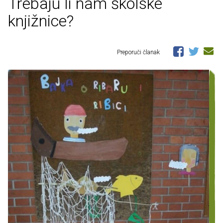
Trebaju li nam školske
knjižnice?
Preporuči članak