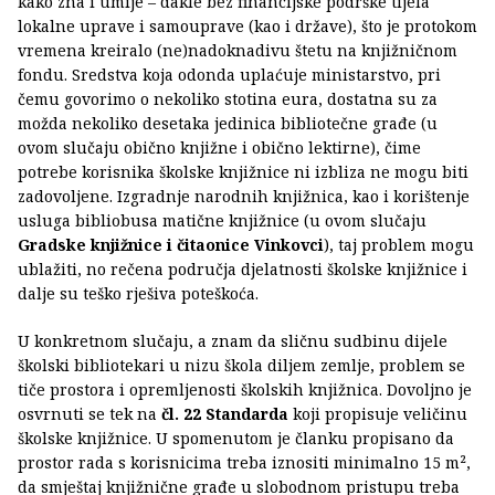
kako zna i umije – dakle bez financijske podrške tijela
lokalne uprave i samouprave (kao i države), što je protokom
vremena kreiralo (ne)nadoknadivu štetu na knjižničnom
fondu. Sredstva koja odonda uplaćuje ministarstvo, pri
čemu govorimo o nekoliko stotina eura, dostatna su za
možda nekoliko desetaka jedinica bibliotečne građe (u
ovom slučaju obično knjižne i obično lektirne), čime
potrebe korisnika školske knjižnice ni izbliza ne mogu biti
zadovoljene. Izgradnje narodnih knjižnica, kao i korištenje
usluga bibliobusa matične knjižnice (u ovom slučaju
Gradske knjižnice i čitaonice Vinkovci
), taj problem mogu
ublažiti, no rečena područja djelatnosti školske knjižnice i
dalje su teško rješiva poteškoća.
U konkretnom slučaju, a znam da sličnu sudbinu dijele
školski bibliotekari u nizu škola diljem zemlje, problem se
tiče prostora i opremljenosti školskih knjižnica. Dovoljno je
osvrnuti se tek na
čl. 22 Standarda
koji propisuje veličinu
školske knjižnice. U spomenutom je članku propisano da
prostor rada s korisnicima treba iznositi minimalno 15 m²,
da smještaj knjižnične građe u slobodnom pristupu treba