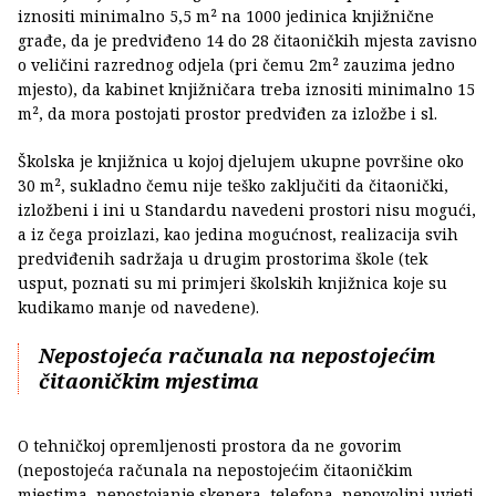
iznositi minimalno 5,5 m² na 1000 jedinica knjižnične
građe, da je predviđeno 14 do 28 čitaoničkih mjesta zavisno
o veličini razrednog odjela (pri čemu 2m² zauzima jedno
mjesto), da kabinet knjižničara treba iznositi minimalno 15
m², da mora postojati prostor predviđen za izložbe i sl.
Školska je knjižnica u kojoj djelujem ukupne površine oko
30 m², sukladno čemu nije teško zaključiti da čitaonički,
izložbeni i ini u Standardu navedeni prostori nisu mogući,
a iz čega proizlazi, kao jedina mogućnost, realizacija svih
predviđenih sadržaja u drugim prostorima škole (tek
usput, poznati su mi primjeri školskih knjižnica koje su
kudikamo manje od navedene).
Nepostojeća računala na nepostojećim
čitaoničkim mjestima
O tehničkoj opremljenosti prostora da ne govorim
(nepostojeća računala na nepostojećim čitaoničkim
mjestima, nepostojanje skenera, telefona, nepovoljni uvjeti