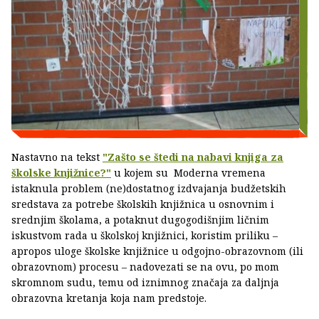
Nastavno na tekst
"Zašto se štedi na nabavi knjiga za
školske knjižnice?"
u kojem su Moderna vremena
istaknula problem (ne)dostatnog izdvajanja budžetskih
sredstava za potrebe školskih knjižnica u osnovnim i
srednjim školama, a potaknut dugogodišnjim ličnim
iskustvom rada u školskoj knjižnici, koristim priliku –
apropos uloge školske knjižnice u odgojno-obrazovnom (ili
obrazovnom) procesu – nadovezati se na ovu, po mom
skromnom sudu, temu od iznimnog značaja za daljnja
obrazovna kretanja koja nam predstoje.