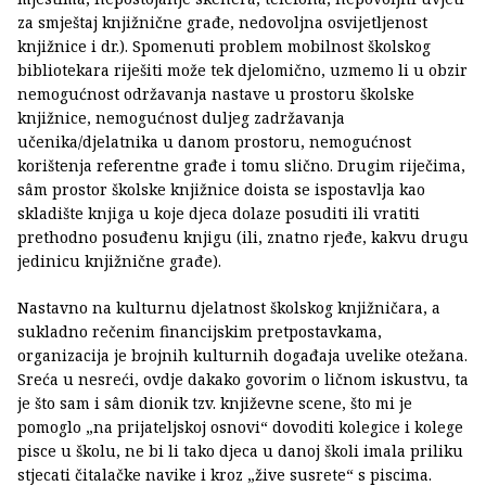
za smještaj knjižnične građe, nedovoljna osvijetljenost
knjižnice i dr.). Spomenuti problem mobilnost školskog
bibliotekara riješiti može tek djelomično, uzmemo li u obzir
nemogućnost održavanja nastave u prostoru školske
knjižnice, nemogućnost duljeg zadržavanja
učenika/djelatnika u danom prostoru, nemogućnost
korištenja referentne građe i tomu slično. Drugim riječima,
sâm prostor školske knjižnice doista se ispostavlja kao
skladište knjiga u koje djeca dolaze posuditi ili vratiti
prethodno posuđenu knjigu (ili, znatno rjeđe, kakvu drugu
jedinicu knjižnične građe).
Nastavno na kulturnu djelatnost školskog knjižničara, a
sukladno rečenim financijskim pretpostavkama,
organizacija je brojnih kulturnih događaja uvelike otežana.
Sreća u nesreći, ovdje dakako govorim o ličnom iskustvu, ta
je što sam i sâm dionik tzv. književne scene, što mi je
pomoglo „na prijateljskoj osnovi“ dovoditi kolegice i kolege
pisce u školu, ne bi li tako djeca u danoj školi imala priliku
stjecati čitalačke navike i kroz „žive susrete“ s piscima.