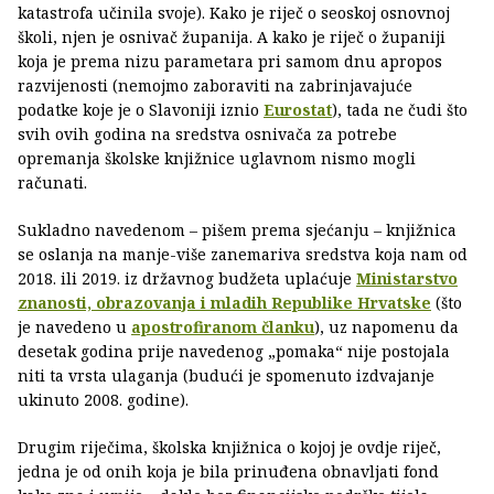
katastrofa učinila svoje). Kako je riječ o seoskoj osnovnoj
školi, njen je osnivač županija. A kako je riječ o županiji
koja je prema nizu parametara pri samom dnu apropos
razvijenosti (nemojmo zaboraviti na zabrinjavajuće
podatke koje je o Slavoniji iznio
Eurostat
), tada ne čudi što
svih ovih godina na sredstva osnivača za potrebe
opremanja školske knjižnice uglavnom nismo mogli
računati.
Sukladno navedenom – pišem prema sjećanju – knjižnica
se oslanja na manje-više zanemariva sredstva koja nam od
2018. ili 2019. iz državnog budžeta uplaćuje
Ministarstvo
znanosti, obrazovanja i mladih Republike Hrvatske
(što
je navedeno u
apostrofiranom članku
), uz napomenu da
desetak godina prije navedenog „pomaka“ nije postojala
niti ta vrsta ulaganja (budući je spomenuto izdvajanje
ukinuto 2008. godine).
Drugim riječima, školska knjižnica o kojoj je ovdje riječ,
jedna je od onih koja je bila prinuđena obnavljati fond