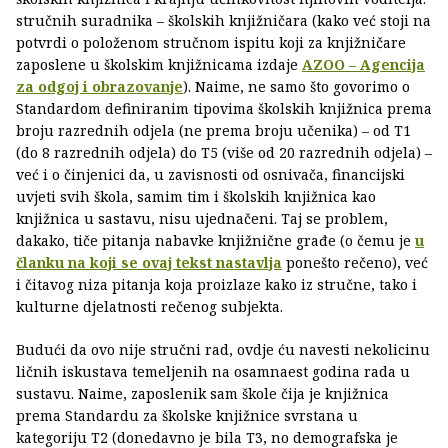
stručnih suradnika – školskih knjižničara (kako već stoji na
potvrdi o položenom stručnom ispitu koji za knjižničare
zaposlene u školskim knjižnicama izdaje
AZOO – Agencija
za odgoj i obrazovanje
). Naime, ne samo što govorimo o
Standardom definiranim tipovima školskih knjižnica prema
broju razrednih odjela (ne prema broju učenika) – od T1
(do 8 razrednih odjela) do T5 (više od 20 razrednih odjela) –
već i o činjenici da, u zavisnosti od osnivača, financijski
uvjeti svih škola, samim tim i školskih knjižnica kao
knjižnica u sastavu, nisu ujednačeni. Taj se problem,
dakako, tiče pitanja nabavke knjižnične građe (o čemu je
u
članku na koji se ovaj tekst nastavlja
ponešto rečeno), već
i čitavog niza pitanja koja proizlaze kako iz stručne, tako i
kulturne djelatnosti rečenog subjekta.
Budući da ovo nije stručni rad, ovdje ću navesti nekolicinu
ličnih iskustava temeljenih na osamnaest godina rada u
sustavu. Naime, zaposlenik sam škole čija je knjižnica
prema Standardu za školske knjižnice svrstana u
kategoriju T2 (donedavno je bila T3, no demografska je