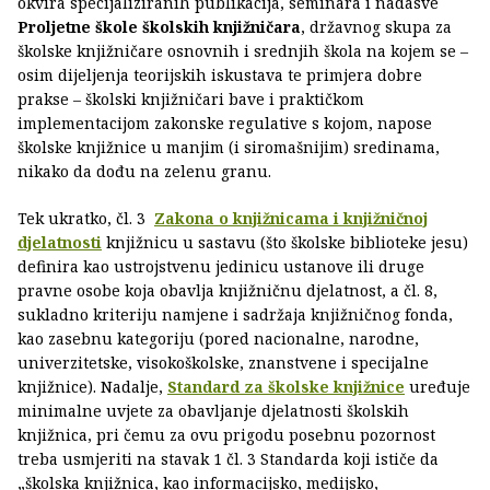
okvira specijaliziranih publikacija, seminara i nadasve
Proljetne škole školskih knjižničara
, državnog skupa za
školske knjižničare osnovnih i srednjih škola na kojem se –
osim dijeljenja teorijskih iskustava te primjera dobre
prakse – školski knjižničari bave i praktičkom
implementacijom zakonske regulative s kojom, napose
školske knjižnice u manjim (i siromašnijim) sredinama,
nikako da dođu na zelenu granu.
Tek ukratko, čl. 3
Zakona o knjižnicama i knjižničnoj
djelatnosti
knjižnicu u sastavu (što školske biblioteke jesu)
definira kao ustrojstvenu jedinicu ustanove ili druge
pravne osobe koja obavlja knjižničnu djelatnost, a čl. 8,
sukladno kriteriju namjene i sadržaja knjižničnog fonda,
kao zasebnu kategoriju (pored nacionalne, narodne,
univerzitetske, visokoškolske, znanstvene i specijalne
knjižnice). Nadalje,
Standard za školske knjižnice
uređuje
minimalne uvjete za obavljanje djelatnosti školskih
knjižnica, pri čemu za ovu prigodu posebnu pozornost
treba usmjeriti na stavak 1 čl. 3 Standarda koji ističe da
„školska knjižnica, kao informacijsko, medijsko,