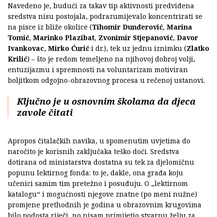
Navedeno je, budući za takav tip aktivnosti predviđena
sredstva nisu postojala, podrazumijevalo koncentrirati se
na pisce iz bliže okolice (
Tihomir Dunđerović
,
Marina
Tomić
,
Marinko Plazibat
,
Zvonimir Stjepanović
,
Davor
Ivankovac
,
Mirko Ćurić
i dr.), tek uz jednu iznimku (
Zlatko
Krilić
) – što je redom temeljeno na njihovoj dobroj volji,
entuzijazmu i spremnosti na voluntarizam motiviran
boljitkom odgojno-obrazovnog procesa u rečenoj ustanovi.
Ključno je u osnovnim školama da djeca
zavole čitati
Apropos čitalačkih navika, u spomenutim uvjetima do
naročito je korisnih zaključaka teško doći. Sredstva
dotirana od ministarstva dostatna su tek za djelomičnu
popunu lektirnog fonda: to je, dakle, ona građa koju
učenici samim tim pretežno i posuđuju. O „lektirnom
katalogu“ i mogućnosti njegove znatne (po meni nužne)
promjene prethodnih je godina u obrazovnim krugovima
bilo podosta riječi, no nisam primijetio stvarnu želju za