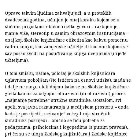
Upravo takvim ljudima zahvaljujući, a u proteklih
dvadesetak godina, učinjen je onaj korak o kojem se u
sličnim prigodama obično rijetko govori – razbijen je,
manje-više, stereotip u samim obrazovnim institucijama –
onaj koji školske knjižničare etiketira kao kakvu pomoćnu
radnu snagu, kao zamjenske učitelje ili kao one kojima se
sav posao svodi na posuđivanje knjiga učenicima (i rjeđe
učiteljima).
U tom smislu, naime, položaj je školskih knjižničara
uglavnom poboljšan (što ističem na osnovi utiska), mada se
i dalje ne mogu oteti dojmu kako se na školske knjižničare
gleda kao na za odgojno-obrazovni (ili obrazovni) proces
„najmanje potrebne“ stručne suradnike. Uostalom, svi
apeli, sva javna razmatranja u medijskom prostoru – onda
kada je posrijedi „zazivanje“ većeg broja stručnih
suradnika posrijedi – obično se tiču potreba za
pedagozima, psiholozima i logopedima (s punim pravom),
pri čemu se uloga školskog knjižničara i školske knjižnice