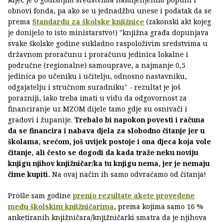
obnovi fonda, pa ako se u jednadžbu unese i podatak da se
prema
Standardu za školske knjižnice
(zakonski akt kojeg
je donijelo to isto ministarstvo!) "knjižna građa dopunjava
svake školske godine sukladno raspoloživim sredstvima u
državnom proračunu i proračunu jedinica lokalne i
područne (regionalne) samouprave, a najmanje 0,5
jedinica po učeniku i učitelju, odnosno nastavniku,
odgajatelju i stručnom suradniku" - rezultat je još
porazniji, iako treba imati u vidu da odgovornost za
financiranje uz MZOM dijele tamo gdje su osnivači i
gradovi i županije.
Trebalo bi napokon povesti i računa
da se financira i nabava djela za slobodno čitanje jer u
školama, srećom, još uvijek postoje i ona djeca koja vole
čitanje, ali često se dogodi da kada traže neku noviju
knjigu njihov knjižničar/ka tu knjigu nema, jer je nemaju
čime kupiti.
Na ovaj način ih samo odvraćamo od čitanja!
Prošle sam godine
prenio rezultate akete provedene
među školskim knjižničarima
, prema kojima samo 16 %
anketiranih knjižničara/knjižničarki smatra da je njihova