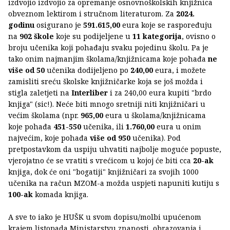
izdvojio izdvojio za opremanje osnovnoškolskih knjižnica
obveznom lektirom i stručnom literaturom. Za
2024.
godinu
osigurano je
591.615,00
eura koje se raspoređuju
na
902 škole
koje su podijeljene u
11 kategorija
, ovisno o
broju učenika koji pohađaju svaku pojedinu školu. Pa je
tako onim najmanjim školama/knjižnicama koje pohađa
ne
više od 50
učenika dodijeljeno po
240,00
eura, i možete
zamisliti sreću školske knjižničarke koja se još možda i
stigla zaletjeti na
Interliber
i za 240,00 eura kupiti "brdo
knjiga" (sic!). Neće biti mnogo sretniji niti knjižničari u
većim školama (npr.
965,00
eura u školama/knjižnicama
koje pohađa
451-550
učenika, ili
1.760,00
eura u onim
najvećim, koje pohađa
više od 950
učenika). Pod
pretpostavkom da uspiju uhvatiti najbolje moguće popuste,
vjerojatno će se vratiti s vrećicom u kojoj će biti cca
20-ak
knjiga, dok će oni "bogatiji" knjižničari za svojih 1000
učenika na račun MZOM-a možda uspjeti napuniti kutiju s
100-ak
komada knjiga.
A sve to iako je HUŠK u svom dopisu/molbi upućenom
krajem listopada Ministarstvu znanosti, obrazovanja i