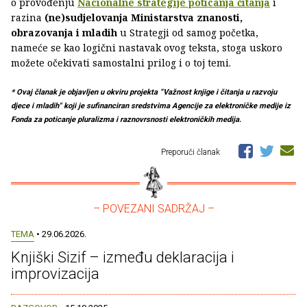
o provođenju
Nacionalne strategije poticanja čitanja
i
razina
(ne)sudjelovanja Ministarstva znanosti,
obrazovanja i mladih
u Strategji od samog početka,
nameće se kao logični nastavak ovog teksta, stoga uskoro
možete očekivati samostalni prilog i o toj temi.
* Ovaj članak je objavljen u okviru projekta “Važnost knjige i čitanja u razvoju
djece i mladih" koji je sufinanciran sredstvima Agencije za elektroničke medije iz
Fonda za poticanje pluralizma i raznovrsnosti elektroničkih medija.
Preporuči članak
– POVEZANI SADRŽAJ –
TEMA
• 29.06.2026.
Knjiški Sizif – između deklaracija i
improvizacija