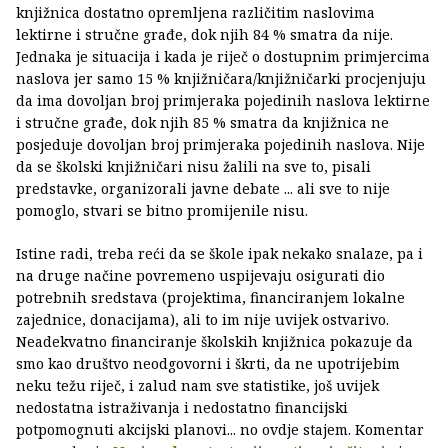
knjižnica dostatno opremljena različitim naslovima
lektirne i stručne građe, dok njih 84 % smatra da nije.
Jednaka je situacija i kada je riječ o dostupnim primjercima
naslova jer samo 15 % knjižničara/knjižničarki procjenjuju
da ima dovoljan broj primjeraka pojedinih naslova lektirne
i stručne građe, dok njih 85 % smatra da knjižnica ne
posjeduje dovoljan broj primjeraka pojedinih naslova. Nije
da se školski knjižničari nisu žalili na sve to, pisali
predstavke, organizorali javne debate ... ali sve to nije
pomoglo, stvari se bitno promijenile nisu.
Istine radi, treba reći da se škole ipak nekako snalaze, pa i
na druge načine povremeno uspijevaju osigurati dio
potrebnih sredstava (projektima, financiranjem lokalne
zajednice, donacijama), ali to im nije uvijek ostvarivo.
Neadekvatno financiranje školskih knjižnica pokazuje da
smo kao društvo neodgovorni i škrti, da ne upotrijebim
neku težu riječ, i zalud nam sve statistike, još uvijek
nedostatna istraživanja i nedostatno financijski
potpomognuti akcijski planovi... no ovdje stajem. Komentar