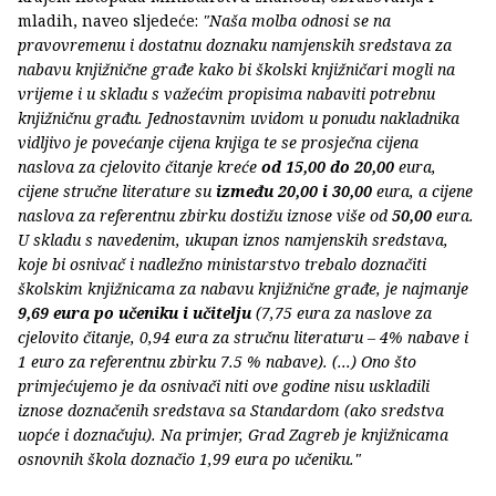
mladih, naveo sljedeće:
"Naša molba odnosi se na
pravovremenu i dostatnu doznaku namjenskih sredstava za
nabavu knjižnične građe kako bi školski knjižničari mogli na
vrijeme i u skladu s važećim propisima nabaviti potrebnu
knjižničnu građu. Jednostavnim uvidom u ponudu nakladnika
vidljivo je povećanje cijena knjiga te se prosječna cijena
naslova za cjelovito čitanje kreće
od 15,00 do 20,00
eura,
cijene stručne literature su
između 20,00 i 30,00
eura, a cijene
naslova za referentnu zbirku dostižu iznose više od
50,00
eura.
U skladu s navedenim, ukupan iznos namjenskih sredstava,
koje bi osnivač i nadležno ministarstvo trebalo doznačiti
školskim knjižnicama za nabavu knjižnične građe, je najmanje
9,69 eura po učeniku i učitelju
(7,75 eura za naslove za
cjelovito čitanje, 0,94 eura za stručnu literaturu – 4% nabave i
1 euro za referentnu zbirku 7.5 % nabave). (...) Ono što
primjećujemo je da osnivači niti ove godine nisu uskladili
iznose doznačenih sredstava sa Standardom (ako sredstva
uopće i doznačuju). Na primjer, Grad Zagreb je knjižnicama
osnovnih škola doznačio 1,99 eura po učeniku."