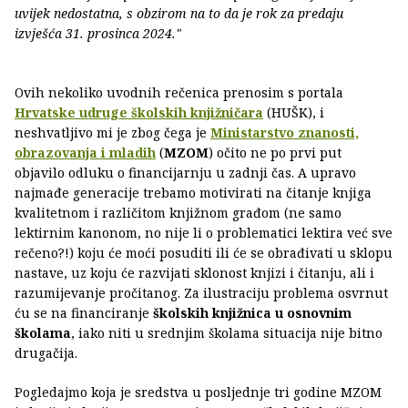
uvijek nedostatna, s obzirom na to da je rok za predaju
izvješća 31. prosinca 2024."
Ovih nekoliko uvodnih rečenica prenosim s portala
Hrvatske udruge školskih knjižničara
(HUŠK), i
neshvatljivo mi je zbog čega je
Ministarstvo znanosti,
obrazovanja i mladih
(
MZOM
) očito ne po prvi put
objavilo odluku o financijarnju u zadnji čas. A upravo
najmađe generacije trebamo motivirati na čitanje knjiga
kvalitetnom i različitom knjižnom građom (ne samo
lektirnim kanonom, no nije li o problematici lektira već sve
rečeno?!) koju će moći posuditi ili će se obrađivati u sklopu
nastave, uz koju će razvijati sklonost knjizi i čitanju, ali i
razumijevanje pročitanog. Za ilustraciju problema osvrnut
ću se na financiranje
školskih knjižnica u osnovnim
školama
, iako niti u srednjim školama situacija nije bitno
drugačija.
Pogledajmo koja je sredstva u posljednje tri godine MZOM