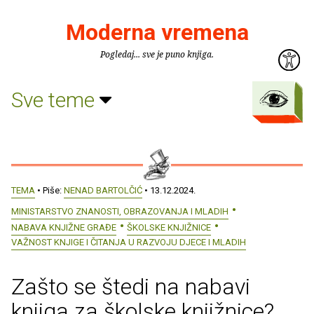
Moderna vremena
Pogledaj... sve je puno knjiga.
Sve teme
TEMA
• Piše:
NENAD BARTOLČIĆ
• 13.12.2024.
MINISTARSTVO ZNANOSTI, OBRAZOVANJA I MLADIH
NABAVA KNJIŽNE GRAĐE
ŠKOLSKE KNJIŽNICE
VAŽNOST KNJIGE I ČITANJA U RAZVOJU DJECE I MLADIH
Zašto se štedi na nabavi
knjiga za školske knjižnice?