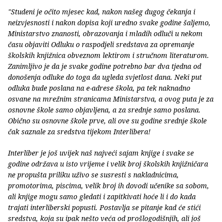
"Studeni je očito mjesec kad, nakon našeg dugog čekanja i
neizvjesnosti i nakon dopisa koji uredno svake godine šaljemo,
Ministarstvo znanosti, obrazovanja i mladih odluči u nekom
času objaviti Odluku o raspodjeli sredstava za opremanje
školskih knjižnica obveznom lektirom i stručnom literaturom.
Zanimljivo je da je svake godine potrebno bar dva tjedna od
donošenja odluke do toga da ugleda svjetlost dana. Neki put
odluka bude poslana na e-adrese škola, pa tek naknadno
osvane na mrežnim stranicama Ministarstva, a ovog puta je za
osnovne škole samo objavljena, a za srednje samo poslana.
Obično su osnovne škole prve, ali ove su godine srednje škole
čak saznale za sredstva tijekom Interlibera!
Interliber je još uvijek naš najveći sajam knjige i svake se
godine održava u isto vrijeme i velik broj školskih knjižničara
ne propušta priliku uživo se susresti s nakladnicima,
promotorima, piscima, velik broj ih dovodi učenike sa sobom,
ali knjige mogu samo gledati i zapitkivati hoće li i do kada
trajati interliberski popusti. Postavlja se pitanje kad će stići
sredstva, koja su ipak nešto veća od prošlogodišnjih, ali još