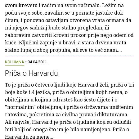
svom krevetu i radim na svom računalu. Ležim na
podu svoje sobe, zavalim se u poznate jastuke dok
čitam, i ponovno ostavljam otvorena vrata ormara da
mi njegov sadržaj bude stalno pregledan, ili
zaboravim zatvoriti krovni prozor prije nego odem od
kuće. Ključ mi zapinje u bravi, a stara drvena vrata
stalno lupaju zbog propuha, ali sve to već znam....
KOLUMNA
• 04.04.2011.
Priča o Harvardu
To je priča o četvero ljudi koje Harvard želi, priča o tri
boje kože i 4 jezika, priča o obiteljima kojih nema, o
obiteljima u kojima odrasteš kao šesto dijete i o
"normalnim" obiteljima, i priča o državama uništenim
ratovima, pokretima za civilna prava i diktaturama.
Ali najviše, Harvard je priča o ljudima koji su odlučili
biti bolji od onoga što im je bilo namijenjeno. Priča o
Harvardu za mene...