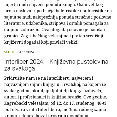
mjestu nudi najveću ponudu knjiga. Osim velikog
broja naslova iz područja beletristike i publicistike na
sajmu se nudi najopsežnija ponuda stručne i poslovne
literature, udžbenika, stripova i ostalih pomagala za
daljnju izobrazbu. Ovaj događaj odavno je nadišao
granice Zagrebačkog velesajma i postao središnji
književni događaj koji privlači veliki...
VIJEST
• 04.11.2024.
Interliber 2024. - Književna pustolovina
za svakoga
Pridružite nam se na Interliberu, najvećem i
najvažnijem sajmu knjiga u Hrvatskoj, na kojem se
svake godine okupljaju ljubitelji knjiga, izdavači,
autori i profesionalci iz knjižne branše. Ove godine,
Zagrebački velesajam, od 12. do 17. studenog, 46-ti
put otvara vrata Interlibera, međunarodnog sajma
knjiga, i donosi bogat program događanja.