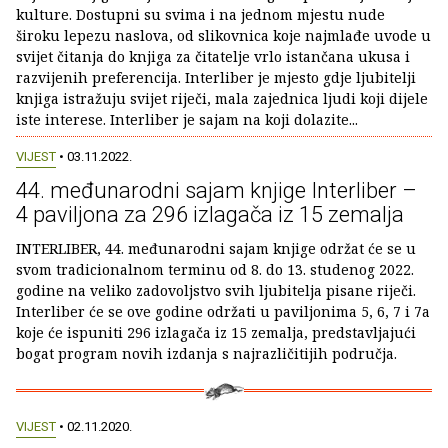
kulture. Dostupni su svima i na jednom mjestu nude
široku lepezu naslova, od slikovnica koje najmlađe uvode u
svijet čitanja do knjiga za čitatelje vrlo istančana ukusa i
razvijenih preferencija. Interliber je mjesto gdje ljubitelji
knjiga istražuju svijet riječi, mala zajednica ljudi koji dijele
iste interese. Interliber je sajam na koji dolazite...
VIJEST
• 03.11.2022.
44. međunarodni sajam knjige Interliber –
4 paviljona za 296 izlagača iz 15 zemalja
INTERLIBER, 44. međunarodni sajam knjige održat će se u
svom tradicionalnom terminu od 8. do 13. studenog 2022.
godine na veliko zadovoljstvo svih ljubitelja pisane riječi.
Interliber će se ove godine održati u paviljonima 5, 6, 7 i 7a
koje će ispuniti 296 izlagača iz 15 zemalja, predstavljajući
bogat program novih izdanja s najrazličitijih područja.
VIJEST
• 02.11.2020.