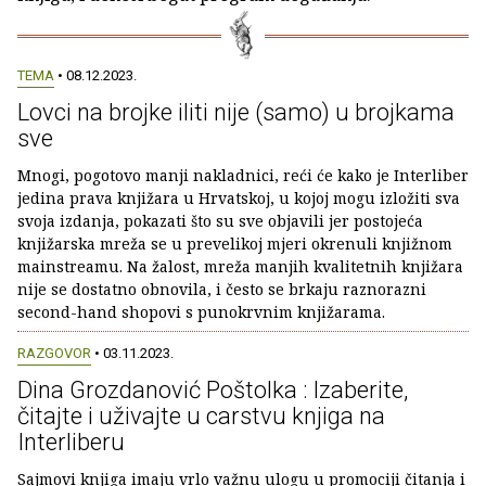
TEMA
• 08.12.2023.
Lovci na brojke iliti nije (samo) u brojkama
sve
Mnogi, pogotovo manji nakladnici, reći će kako je Interliber
jedina prava knjižara u Hrvatskoj, u kojoj mogu izložiti sva
svoja izdanja, pokazati što su sve objavili jer postojeća
knjižarska mreža se u prevelikoj mjeri okrenuli knjižnom
mainstreamu. Na žalost, mreža manjih kvalitetnih knjižara
nije se dostatno obnovila, i često se brkaju raznorazni
second-hand shopovi s punokrvnim knjižarama.
RAZGOVOR
• 03.11.2023.
Dina Grozdanović Poštolka : Izaberite,
čitajte i uživajte u carstvu knjiga na
Interliberu
Sajmovi knjiga imaju vrlo važnu ulogu u promociji čitanja i