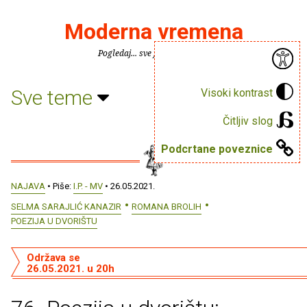
Moderna vremena
Pogledaj... sve je puno knjiga.
Sve teme
Visoki kontrast
Čitljiv slog
Podcrtane poveznice
NAJAVA
• Piše:
I.P. - MV
• 26.05.2021.
SELMA SARAJLIĆ KANAZIR
ROMANA BROLIH
POEZIJA U DVORIŠTU
Održava se
26.05.2021. u 20h