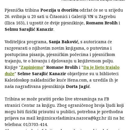
Pjesnička tribina
Poezija u dvorištu
održat će se u srijedu
26. svibnja u 20 sati u Čitaonici i Galeriji VN u Zagrebu
(Ilica 163), i ugostit će dvije pjesnikinje,
Romanu Brolih
i
Selmu Sarajlić Kanazir
.
Voditeljica programa,
Sanja Baković,
s autoricama će
razgovarati o njihovim novim knjigama, o putovima i
postupcima pisanja, pjesničkim počecima i pjesničkom
trajanju, te o bivanju i djelovanju u književnom polju.
Knjige "
Zapinjemo
"
Romane Brolih
i "
Da je ljeto trajalo
duže
"
Selme Sarajlić Kanazir
objavljene su u biblioteci
Kaleidoskop nakladničke kuće Hena.com, a uredila ih je
naša nagrađivana pjesnikinja
Dorta Jagić
.
Tribina se može pratiti preko live streaminga na FB
stranici Centar za knjigu. Zbog ograničenog broja ljudi koji
mogu biti fizički prisutni u publici, potrebna je prethodna
prijava na mail knjiznica.vladimira.nazora@kgz.hr ili na br.
telefona: 01/3703-414.