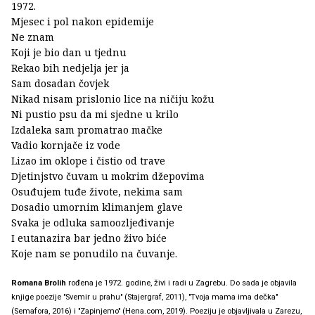
1972.
Mjesec i pol nakon epidemije
Ne znam
Koji je bio dan u tjednu
Rekao bih nedjelja jer ja
Sam dosadan čovjek
Nikad nisam prislonio lice na ničiju kožu
Ni pustio psu da mi sjedne u krilo
Izdaleka sam promatrao mačke
Vadio kornjače iz vode
Lizao im oklope i čistio od trave
Djetinjstvo čuvam u mokrim džepovima
Osuđujem tuđe živote, nekima sam
Dosadio umornim klimanjem glave
Svaka je odluka samoozljeđivanje
I eutanazira bar jedno živo biće
Koje nam se ponudilo na čuvanje.
Romana Brolih
rođena je 1972. godine, živi i radi u Zagrebu. Do sada je objavila
knjige poezije "Svemir u prahu" (Stajergraf, 2011), "Tvoja mama ima dečka"
(Semafora, 2016) i "Zapinjemo" (Hena.com, 2019). Poeziju je objavljivala u Zarezu,