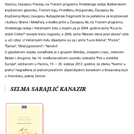
Vijencu, časopisu Poezija, na Trećem programu Hrvatskoga radija, Balkanskom
književnom glasniku, Trećem trgu, Proletteru, Knjigomatu, Časopisu Re,
Književnoj Rijeci, časopisu Autsajderski fragmenti te na portalima za književnost
i kulturu Strane i Metafora, a kratke priče u Časopisu Re, na Trećem programu
Hrvatskoga radija i Večernjem listu u kojem joj je 2004. godine priča "Ko je to
došel Cilika?" osvojila treću nagradu, a 2006. priča "Mjesec dana prije danas" ušla
u uži izbor. U Večernjem listu objavljene su joj i priče "Luce Kikina", "Prozor",
"Šansa", "(Ne)izgovoreno" i "Sandro".
U glazbenom svijetu surađivala je s grupom Meritas, Josipom Lisac, Jelenom
Radan i drugima. Na 16. međunarodnom susretu izdavača "Put u središte
Europe", održanom u Pazinu, 19. – 20. svibnja 2012. godine, za zbirku "Svemir u
prahu" nagrađena je jednomjesečnim stipendijskim boravkom u Bosanskoj kući
u Vranduku, pokraj Zenice.
SELMA SARAJLIĆ KANAZIR