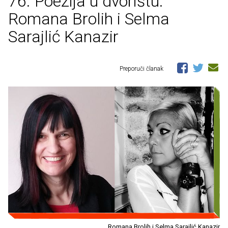
76. Poezija u dvorištu:
Romana Brolih i Selma
Sarajlić Kanazir
Preporuči članak
Romana Brolih i Selma Sarajlić Kanazir