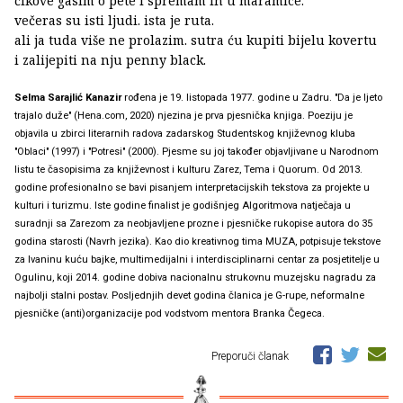
čikove gasim o pete i spremam ih u maramice.
večeras su isti ljudi. ista je ruta.
ali ja tuda više ne prolazim. sutra ću kupiti bijelu kovertu
i zalijepiti na nju penny black.
Selma Sarajlić Kanazir
rođena je 19. listopada 1977. godine u Zadru. "Da je ljeto
trajalo duže" (Hena.com, 2020) njezina je prva pjesnička knjiga. Poeziju je
objavila u zbirci literarnih radova zadarskog Studentskog književnog kluba
"Oblaci" (1997) i "Potresi" (2000). Pjesme su joj također objavljivane u Narodnom
listu te časopisima za književnost i kulturu Zarez, Tema i Quorum. Od 2013.
godine profesionalno se bavi pisanjem interpretacijskih tekstova za projekte u
kulturi i turizmu. Iste godine finalist je godišnjeg Algoritmova natječaja u
suradnji sa Zarezom za neobjavljene prozne i pjesničke rukopise autora do 35
godina starosti (Navrh jezika). Kao dio kreativnog tima MUZA, potpisuje tekstove
za Ivaninu kuću bajke, multimedijalni i interdisciplinarni centar za posjetitelje u
Ogulinu, koji 2014. godine dobiva nacionalnu strukovnu muzejsku nagradu za
najbolji stalni postav. Posljednjih devet godina članica je G-rupe, neformalne
pjesničke (anti)organizacije pod vodstvom mentora Branka Čegeca.
Preporuči članak