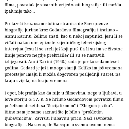
filma, povratak je stvarnih vrijednosti biografije. Ili možda
ipak nije tako…
Prolazeći kroz osam stotina stranica de Baecqueove
biografije jurimo kroz Godardovu filmografiju i tražimo –
Annu Karinu. Želimo znati, kao u nekoj sapunici, jesu li se
viđali nakon one epizode zajedničkog televizijskog
intervjua. Jesu li se sreli još koji put? Da li su im se životne
linije ponovo negdje prekrižile? Ili su se nastavili
izbjegavati. Anni Karini (1940.) sada je preko sedamdeset
godina. Godard je još i mnogo stariji. Koliko im još vremena
preostaje? Imaju li možda dogovoren posljednji susret, na
kraju svijeta, na kraju vremena.
I opet, biografija kao da nije u filmovima, nego u ljubavi, u
love storiju G. i A-K. Ne hrlimo Godardovom povratku filmu
početkom desetih sa "Socijalizmom" i "Zbogom jeziku".
Bitno nam je samo saznati što je bilo s "prokletim
ljubavnicima". Završiti ljubavnu priču. Naći završetak
biografije… Naravno, de Baecque o svemu ovome nema