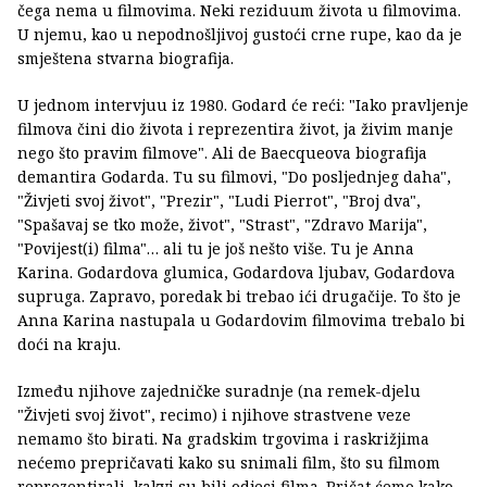
čega nema u filmovima. Neki reziduum života u filmovima.
U njemu, kao u nepodnošljivoj gustoći crne rupe, kao da je
smještena stvarna biografija.
U jednom intervjuu iz 1980. Godard će reći: "Iako pravljenje
filmova čini dio života i reprezentira život, ja živim manje
nego što pravim filmove". Ali de Baecqueova biografija
demantira Godarda. Tu su filmovi, "Do posljednjeg daha",
"Živjeti svoj život", "Prezir", "Ludi Pierrot", "Broj dva",
"Spašavaj se tko može, život", "Strast", "Zdravo Marija",
"Povijest(i) filma"… ali tu je još nešto više. Tu je Anna
Karina. Godardova glumica, Godardova ljubav, Godardova
supruga. Zapravo, poredak bi trebao ići drugačije. To što je
Anna Karina nastupala u Godardovim filmovima trebalo bi
doći na kraju.
Između njihove zajedničke suradnje (na remek-djelu
"Živjeti svoj život", recimo) i njihove strastvene veze
nemamo što birati. Na gradskim trgovima i raskrižjima
nećemo prepričavati kako su snimali film, što su filmom
reprezentirali, kakvi su bili odjeci filma. Pričat ćemo kako