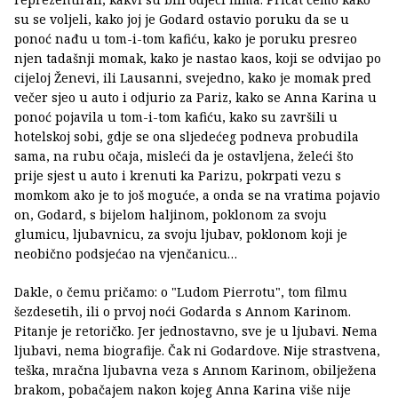
su se voljeli, kako joj je Godard ostavio poruku da se u
ponoć nađu u tom-i-tom kafiću, kako je poruku presreo
njen tadašnji momak, kako je nastao kaos, koji se odvijao po
cijeloj Ženevi, ili Lausanni, svejedno, kako je momak pred
večer sjeo u auto i odjurio za Pariz, kako se Anna Karina u
ponoć pojavila u tom-i-tom kafiću, kako su završili u
hotelskoj sobi, gdje se ona sljedećeg podneva probudila
sama, na rubu očaja, misleći da je ostavljena, želeći što
prije sjest u auto i krenuti ka Parizu, pokrpati vezu s
momkom ako je to još moguće, a onda se na vratima pojavio
on, Godard, s bijelom haljinom, poklonom za svoju
glumicu, ljubavnicu, za svoju ljubav, poklonom koji je
neobično podsjećao na vjenčanicu…
Dakle, o čemu pričamo: o "Ludom Pierrotu", tom filmu
šezdesetih, ili o prvoj noći Godarda s Annom Karinom.
Pitanje je retoričko. Jer jednostavno, sve je u ljubavi. Nema
ljubavi, nema biografije. Čak ni Godardove. Nije strastvena,
teška, mračna ljubavna veza s Annom Karinom, obilježena
brakom, pobačajem nakon kojeg Anna Karina više nije