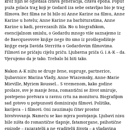
kroz njih se ogledala čitava generacija, čitava epoha. Poput
puža golaća trag koji je Godard iza sebe ostavljao bio je trag
filmova. Bez filma ne bi bilo ni Anne Karine na filmu, Anne
Karine u hotelu; Anne Karine na barbituratima, Anne
Karine u kadi, prerezanih žila. No u biografskom,
esencijalnom smislu, o Godardu mnogo više saznajemo iz
de Baecqueovove knjige nego što smo iz prošlogodišnje
knjige eseja Davida Sterritta o Godardovim filmovima.
Filmovi ne pričaju cijelu priču. Ljubavna priča G. i A-K – da.
Vjerujemo da je tako. Trebalo bi biti tako.
Nakon A-K nižu se druge žene, supruge, partnerice,
ljubavnice: Marina Vlady, Anne Wiazemsky, Anne-Marie
Mieville, Myriem Roussel… S vremenom, kako godine
prolaze, sve je manje žena, romantični se život smiruje,
postepeno pretvara u ravnu crtu na monitoru. Biografijom
sad gotovo u potpunosti dominiraju filmovi. Politika,
karijera – i filmovi. Oni zauzimaju čitav prostor
bivstvovanja. Nameću se kao mjera postojanja. Ljubavi nisu
bile ništa do romantične tlapnje, fatamorgane, psihotične
epizode – razaratelji a ne graditelji života – a vladavina