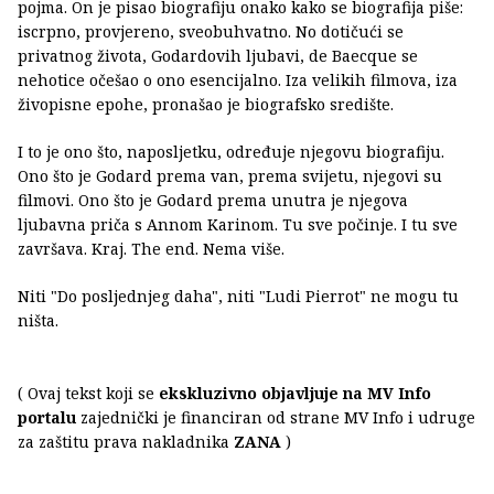
pojma. On je pisao biografiju onako kako se biografija piše:
iscrpno, provjereno, sveobuhvatno. No dotičući se
privatnog života, Godardovih ljubavi, de Baecque se
nehotice očešao o ono esencijalno. Iza velikih filmova, iza
živopisne epohe, pronašao je biografsko središte.
I to je ono što, naposljetku, određuje njegovu biografiju.
Ono što je Godard prema van, prema svijetu, njegovi su
filmovi. Ono što je Godard prema unutra je njegova
ljubavna priča s Annom Karinom. Tu sve počinje. I tu sve
završava. Kraj. The end. Nema više.
Niti "Do posljednjeg daha", niti "Ludi Pierrot" ne mogu tu
ništa.
( Ovaj tekst koji se
ekskluzivno objavljuje na MV Info
portalu
zajednički je financiran od strane MV Info i udruge
za zaštitu prava nakladnika
ZANA
)