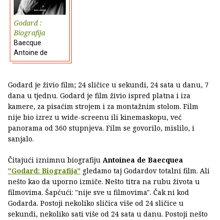
Godard :
Biografija
Baecque
Antoine de
Godard je živio film; 24 sličice u sekundi, 24 sata u danu, 7
dana u tjednu. Godard je film živio ispred platna i iza
kamere, za pisaćim strojem i za montažnim stolom. Film
nije bio izrez u wide-screenu ili kinemaskopu, već
panorama od 360 stupnjeva. Film se govorilo, mislilo, i
sanjalo.
Čitajući iznimnu biografiju
Antoinea de Baecquea
"Godard: Biografija"
gledamo taj Godardov totalni film. Ali
nešto kao da uporno izmiče. Nešto titra na rubu života u
filmovima. Šapćući: "nije sve u filmovima". Čak ni kod
Godarda. Postoji nekoliko sličica više od 24 sličice u
sekundi, nekoliko sati više od 24 sata u danu. Postoji nešto