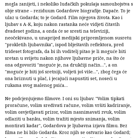
mogla zanijeti, i nekoliko luđačkih pokušaja samoubojstva s
obje strane – reziduum Godardove biografije. Dapače. To je
ulaz u Godarda; to je Godard. Film njegova života. Kao i
ljubav s A-K, koju nakon rastanka neće vidjeti čitavih
dvadeset godina, a onda će se sresti na televiziji,
neočekivano, u unaprijed medijski pripremljenom susretu
"prokletih ljubavnika", ispod blještavih reflektora, pred
trideset fotografa, da bi ih voditelj pitao je li moguće biti
sretan u svijetu nakon njihove ljubavne priče, na što će
ona odgovoriti "moguće je, na drukčiji način…", a on
"moguće je biti još sretniji, voljeti još više…", zbog čega će
ona briznuti u plač, i jecajući napustiti set, noseći u
rukama svog malenog psića…
Ne podcjenjujemo filmove. I oni su ljubav. "Volim tipkati
proračune, volim sređivati račune, volim vršiti kadriranje,
volim osvjetljavati prizor, volim nasnimavati zvuk, volim
odlaziti u banku, volim tražiti mjesto snimanja, volim
montirati kadar", Godardova je ljubavna izjava filmu. Bez
filma ne bi bilo Godarda. Kroz njih se ostvario kao Godard;