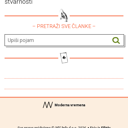
stvarnosti
– PRETRAŽI SVE ČLANKE –
Moderna vremena
Sva prava pridržana © MV Info d.o.o. 2026. • Kriv je
Fiktiv