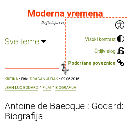
Moderna vremena
Pogledaj... sve je puno knjiga.
Sve teme
Visoki kontrast
Čitljiv slog
Podcrtane poveznice
KRITIKA
• Piše:
DRAGAN JURAK
• 09.06.2016.
JEAN-LUC GODARD
FILM
BIOGRAFIJA
Antoine de Baecque : Godard:
Biografija