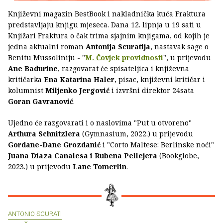
Književni magazin BestBook i nakladnička kuća Fraktura
predstavljaju knjigu mjeseca. Dana 12. lipnja u 19 sati u
Knjižari Fraktura o čak trima sjajnim knjigama, od kojih je
jedna aktualni roman
Antonija Scuratija
, nastavak sage o
Benitu Mussoliniju - "
M. Čovjek providnosti
", u prijevodu
Ane Badurine
, razgovarat će spisateljica i književna
kritičarka
Ena Katarina Haler
, pisac, književni kritičar i
kolumnist
Miljenko Jergović
i izvršni direktor 24sata
Goran Gavranović
.
Ujedno će razgovarati i o naslovima "Put u otvoreno"
Arthura Schnitzlera
(Gymnasium, 2022.) u prijevodu
Gordane-Dane Grozdanić
i "Corto Maltese: Berlinske noći"
Juana Díaza Canalesa i Rubena Pellejera
(Bookglobe,
2023.) u prijevodu
Lane Tomerlin
.
ANTONIO SCURATI