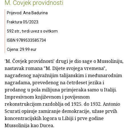
M. Čovjek providnosti
Prijevod: Ana Badurina
Fraktura 05/2023.
592 str., tvrdi uvez s ovitkom
ISBN 9789533585734
Cijena: 29.99 eur
'M. Čovjek providnosti' drugi je dio sage o Mussoliniju,
nastavak romana "M. Dijete svojega vremena",
nagrađenog najvažnijim talijanskim i međunarodnim
nagradama, prevedenog na četrdeset jezika i
prodanog u pola milijuna primjeraka samo u Italiji.
Impresivnom književnom i povijesnom
rekonstrukcijom razdoblja od 1925. do 1932. Antonio
Scurati opisuje zamiranje demokracije, užase prvih
koncentracijskih logora u Libiji i prve godine
Mussolinija kao Ducea.