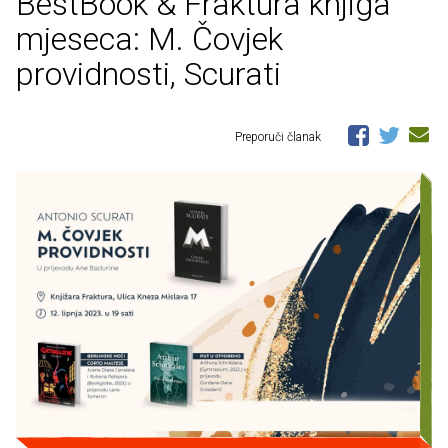
BestBook & Fraktura knjiga
mjeseca: M. Čovjek
providnosti, Scurati
Preporuči članak