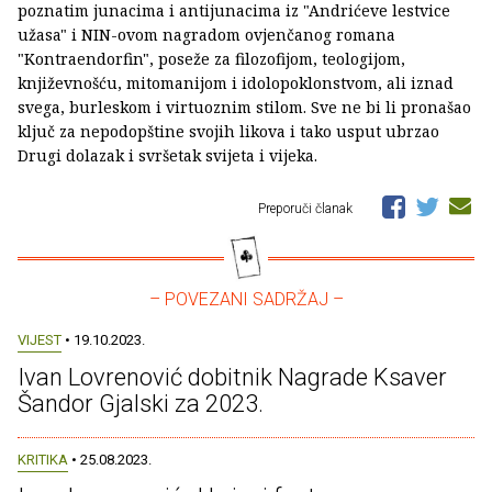
poznatim junacima i antijunacima iz "Andrićeve lestvice
užasa" i NIN-ovom nagradom ovjenčanog romana
"Kontraendorfin", poseže za filozofijom, teologijom,
književnošću, mitomanijom i idolopoklonstvom, ali iznad
svega, burleskom i virtuoznim stilom. Sve ne bi li pronašao
ključ za nepodopštine svojih likova i tako usput ubrzao
Drugi dolazak i svršetak svijeta i vijeka.
Preporuči članak
– POVEZANI SADRŽAJ –
VIJEST
• 19.10.2023.
Ivan Lovrenović dobitnik Nagrade Ksaver
Šandor Gjalski za 2023.
KRITIKA
• 25.08.2023.