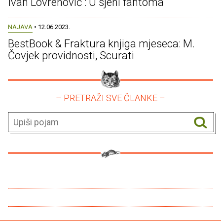
Ivan Lovrenović : U sjeni fantoma
NAJAVA
• 12.06.2023.
BestBook & Fraktura knjiga mjeseca: M.
Čovjek providnosti, Scurati
– PRETRAŽI SVE ČLANKE –