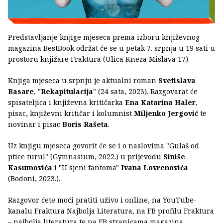
Predstavljanje knjige mjeseca prema izboru književnog
magazina BestBook održat će se u petak 7. srpnja u 19 sati u
prostoru knjižare Fraktura (Ulica Kneza Mislava 17).
Knjiga mjeseca u srpnju je aktualni roman
Svetislava
Basare
, "
Rekapitulacija
" (24 sata, 2023). Razgovarat će
spisateljica i književna kritičarka
Ena Katarina Haler
,
pisac, književni kritičar i kolumnist
Miljenko Jergović
te
novinar i pisac
Boris Rašeta
.
Uz knjigu mjeseca govorit će se i o naslovima "Gulaš od
ptice turul" (Gymnasium, 2022.) u prijevodu
Siniše
Kasumovića
i "U sjeni fantoma"
Ivana Lovrenovića
(Bodoni, 2023.).
Razgovor ćete moći pratiti uživo i online, na YouTube-
kanalu Fraktura Najbolja Literatura, na FB profilu Fraktura
– najbolja literatura te na FB stranicama magazina