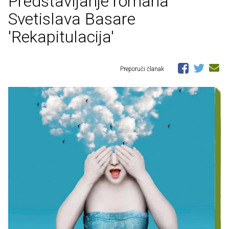
Predstavljanje romana
Svetislava Basare
'Rekapitulacija'
Preporuči članak