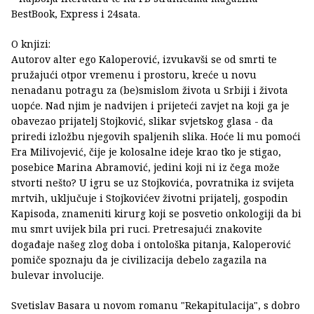
BestBook, Express i 24sata.
O knjizi:
Autorov alter ego Kaloperović, izvukavši se od smrti te
pružajući otpor vremenu i prostoru, kreće u novu
nenadanu potragu za (be)smislom života u Srbiji i života
uopće. Nad njim je nadvijen i prijeteći zavjet na koji ga je
obavezao prijatelj Stojković, slikar svjetskog glasa - da
priredi izložbu njegovih spaljenih slika. Hoće li mu pomoći
Era Milivojević, čije je kolosalne ideje krao tko je stigao,
posebice Marina Abramović, jedini koji ni iz čega može
stvorti nešto? U igru se uz Stojkovića, povratnika iz svijeta
mrtvih, uključuje i Stojkovićev životni prijatelj, gospodin
Kapisoda, znameniti kirurg koji se posvetio onkologiji da bi
mu smrt uvijek bila pri ruci. Pretresajući znakovite
događaje našeg zlog doba i ontološka pitanja, Kaloperović
pomiče spoznaju da je civilizacija debelo zagazila na
bulevar involucije.
Svetislav Basara u novom romanu "Rekapitulacija", s dobro