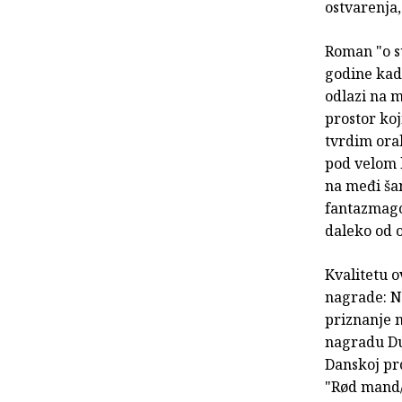
ostvarenja,
Roman "o s
godine kada
odlazi na m
prostor koj
tvrdim ora
pod velom k
na međi ša
fantazmagor
daleko od o
Kvalitetu 
nagrade: N
priznanje n
nagradu Du
Danskoj pr
"Rød mand/S