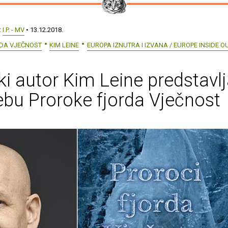
:
I.P. - MV
• 13.12.2018.
RDA VJEČNOST
KIM LEINE
EUROPA IZNUTRA I IZVANA / EUROPE INSIDE O
i autor Kim Leine predstavlj
bu Proroke fjorda Vječnost