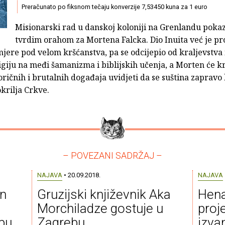
Preračunato po fiksnom tečaju konverzije 7,53450 kuna za 1 euro
Misionarski rad u danskoj koloniji na Grenlandu pokaz
tvrdim orahom za Mortena Falcka. Dio Inuita već je pr
jere pod velom kršćanstva, pa se odcijepio od kraljevstva 
ligiju na međi šamanizma i biblijskih učenja, a Morten će k
ičnih i brutalnih događaja uvidjeti da se suština zapravo 
krilja Crkve.
– POVEZANI SADRŽAJ –
NAJAVA
• 20.09.2018.
NAJAVA
an
Gruzijski književnik Aka
Hena
Morchiladze gostuje u
proje
ebu
Zagrebu
izva