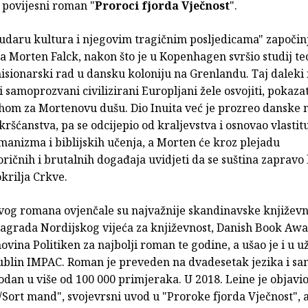
 povijesni roman "
Proroci fjorda Vječnost
".
udaru kultura i njegovim tragičnim posljedicama" započin
 Morten Falck, nakon što je u Kopenhagen svršio studij teo
isionarski rad u dansku koloniju na Grenlandu. Taj daleki 
i samoprozvani civilizirani Europljani žele osvojiti, pokazat
hom za Mortenovu dušu. Dio Inuita već je prozreo danske
ršćanstva, pa se odcijepio od kraljevstva i osnovao vlastitu
manizma i biblijskih učenja, a Morten će kroz plejadu
ičnih i brutalnih događaja uvidjeti da se suština zapravo 
krilja Crkve.
ovog romana ovjenčale su najvažnije skandinavske književ
agrada Nordijskog vijeća za književnost, Danish Book Awa
ovina Politiken za najbolji roman te godine, a ušao je i u už
blin IMPAC. Roman je preveden na dvadesetak jezika i sa
odan u više od 100 000 primjeraka. U 2018. Leine je objav
ort mand", svojevrsni uvod u "Proroke fjorda Vječnost", a 