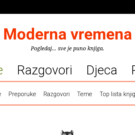
Moderna vremena
Pogledaj... sve je puno knjiga.
e
Razgovori
Djeca
e
Preporuke
Razgovori
Teme
Top lista knji