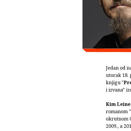
Jedan od n
utorak 18. 
knjigu "
Pr
i izvana" 
Kim Leine
romanom "Ka
okrutnom G
2009., a 20