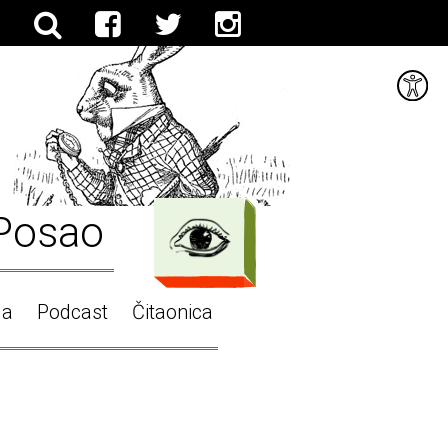
Posao
ga
Podcast
Čitaonica