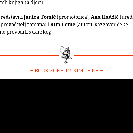
šnih knjiga za djecu.
redstaviti
Janica Tomić
(promotorica),
Ana Hadžić
(ured
(prevoditelj romana) i
Kim Leine
(autor). Razgovor će se
no prevoditi s danskog.
– BOOK ZONE TV: KIM LEINE –