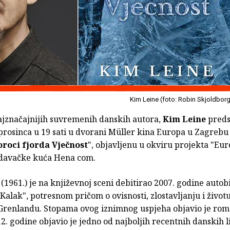
Kim Leine (foto: Robin Skjoldbor
ajznačajnijih suvremenih danskih autora,
Kim Leine
preds
prosinca u 19 sati u dvorani Müller kina Europa u Zagrebu
oroci fjorda Vječnost
", objavljenu u okviru projekta "Eu
izdavačke kuća Hena com.
(1961.) je na književnoj sceni debitirao 2007. godine auto
lak", potresnom pričom o ovisnosti, zlostavljanju i život
renlandu. Stopama ovog iznimnog uspjeha objavio je ro
12. godine objavio je jedno od najboljih recentnih danskih l