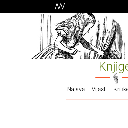
Knjig
Najave
Vijesti
Kritik