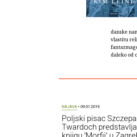
danske nam
vlastitu re
fantazmagor
daleko od o
NAJAVA
• 09.01.2019.
Poljski pisac Szczep
Twardoch predstavlja
knjigu 'Morfij' u Zagr