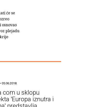
ati će se
ozreo
i osnovao
roz plejadu
krije
• 05.06.2018.
 com u sklopu
kta 'Europa iznutra i
na' predstavlja