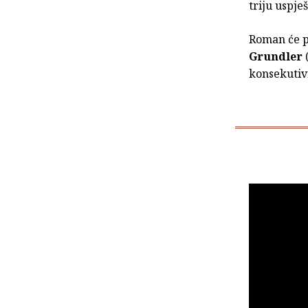
triju uspje
Roman će p
Grundler
konsekutiv