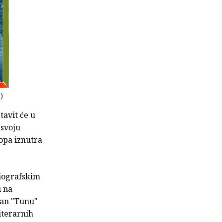
g)
tavit će u
 svoju
ropa iznutra
biografskim
u na
man "Tunu"
iterarnih