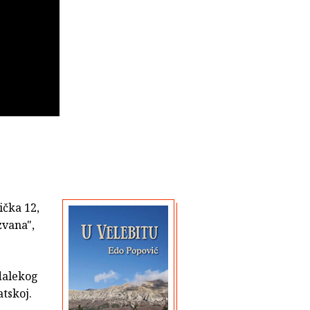
ička 12,
zvana",
 dalekog
atskoj.