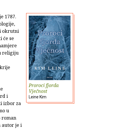
je 1787.
logije,
i okrutni
i će se
 namjere
 religiju
krije
Proroci fjorda
ne
Vječnost
rd i
Leine Kim
i izbor za
mo u
io roman
autor je i