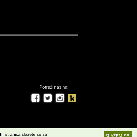
Potraži nas na:
hr stranica slažete se sa
SLAŽEM SE