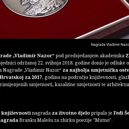
Nagrada Vladimir Nazo
rade „Vladimir Nazor“
pod predsjedanjem akademika
Z
jednici održanoj 22. svibnja 2018. godine donio je odluke o
a Nagrade „Vladimir Nazor“
za najbolja umjetnička ost
Hrvatskoj za 2017.
godinu na području književnosti, glazb
primijenjenih umjetnosti, kazališne umjetnosti te arhitektur
.
u
književnosti
nagrada
za životno djelo
pripala je
Feđi Š
nagrada
Branku Malešu za zbirku poezije "Mutno".