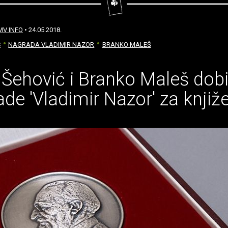
MV INFO
• 24.05.2018.
Ć
NAGRADA VLADIMIR NAZOR
BRANKO MALEŠ
Šehović i Branko Maleš dobi
de 'Vladimir Nazor' za knjiž