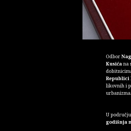
Odbor
Nag
Kusića
na s
dobitnicim
Republici 
likovnih i 
urbanizma
U područj
godišnja 