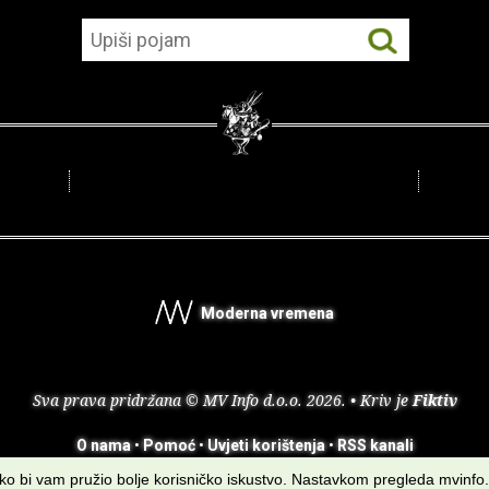
Moderna vremena
Sva prava pridržana © MV Info d.o.o. 2026. • Kriv je
Fiktiv
O nama
•
Pomoć
•
Uvjeti korištenja
•
RSS kanali
kako bi vam pružio bolje korisničko iskustvo. Nastavkom pregleda mvinfo.