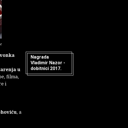
r
vonka
Nagrada
Vladimir Nazor -
dobitnici 2017.
varenja u
e, filma,
e i
ehoviću
, a