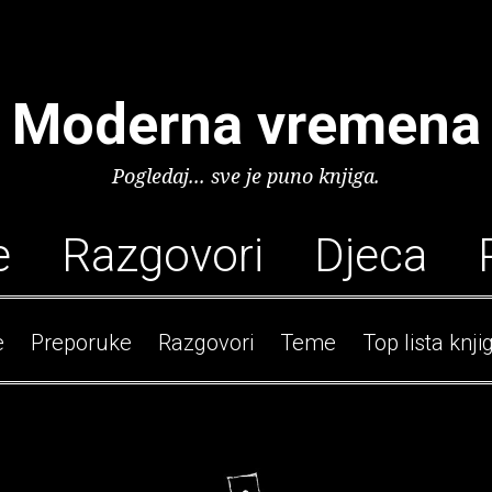
Moderna vremena
Pogledaj... sve je puno knjiga.
e
Razgovori
Djeca
e
Preporuke
Razgovori
Teme
Top lista knji