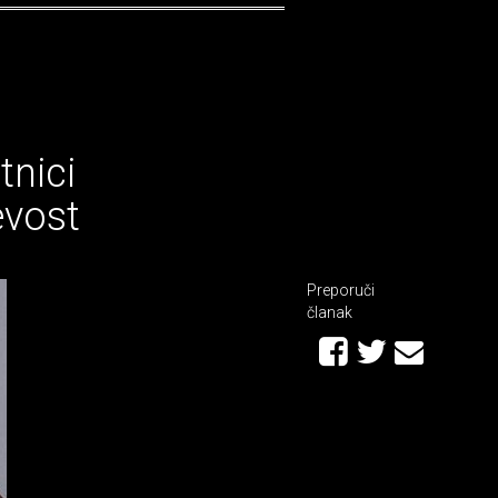
tnici
evost
Preporuči
članak