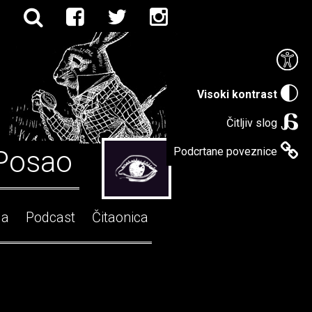
Visoki kontrast
Čitljiv slog
Posao
Podcrtane poveznice
ga
Podcast
Čitaonica