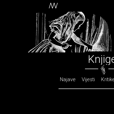
Knjig
Najave
Vijesti
Kritik