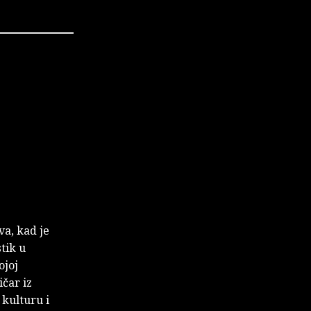
va, kad je
stik u
ojoj
ičar iz
 kulturu i