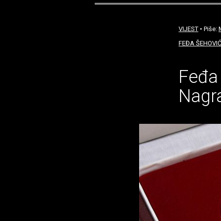
VIJEST
• Piše:
FEĐA ŠEHOVI
Feđa 
Nagra