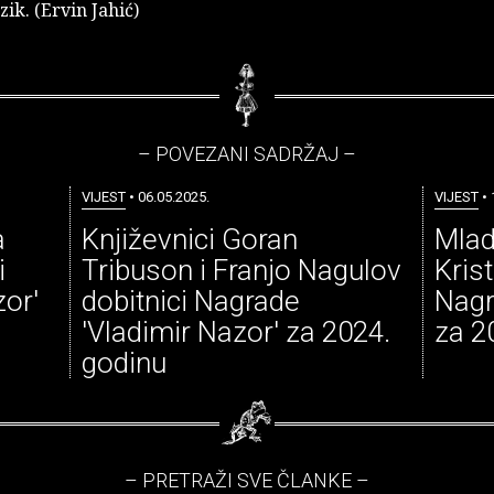
ik. (Ervin Jahić)
– POVEZANI SADRŽAJ –
VIJEST
• 06.05.2025.
VIJEST
• 
a
Književnici Goran
Mlad
i
Tribuson i Franjo Nagulov
Kris
or'
dobitnici Nagrade
Nagr
'Vladimir Nazor' za 2024.
za 2
godinu
– PRETRAŽI SVE ČLANKE –