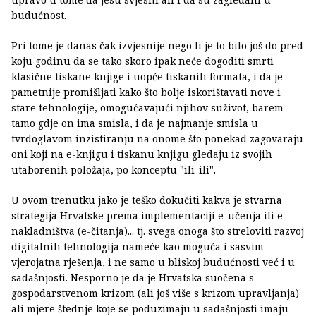
budućnost.
Pri tome je danas čak izvjesnije nego li je to bilo još do pred
koju godinu da se tako skoro ipak neće dogoditi smrti
klasične tiskane knjige i uopće tiskanih formata, i da je
pametnije promišljati kako što bolje iskorištavati nove i
stare tehnologije, omogućavajući njihov suživot, barem
tamo gdje on ima smisla, i da je najmanje smisla u
tvrdoglavom inzistiranju na onome što ponekad zagovaraju
oni koji na e-knjigu i tiskanu knjigu gledaju iz svojih
utaborenih položaja, po konceptu "ili-ili".
U ovom trenutku jako je teško dokučiti kakva je stvarna
strategija Hrvatske prema implementaciji e-učenja ili e-
nakladništva (e-čitanja)... tj. svega onoga što streloviti razvoj
digitalnih tehnologija nameće kao moguća i sasvim
vjerojatna rješenja, i ne samo u bliskoj budućnosti već i u
sadašnjosti. Nesporno je da je Hrvatska suočena s
gospodarstvenom krizom (ali još više s krizom upravljanja)
ali mjere štednje koje se poduzimaju u sadašnjosti imaju