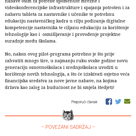
nabave osim za potrebe spomenute mrežne i
videokonferencijske infrastrukture i spajanja potrošen i za
nabavu tableta za nastavnike i učenike te potrebnu
edukaciju nastavničkog kadra u cilju podizanja digitalne
kompetencije nastavnika te ciljanu edukaciju za korištenje
tehnologije kao i osmišljavanje i provođenje projektne
suradnje među školama.
No, nakon ovog pilot-programa potrebno je što prije
zahvatiti mnogo šire, u najmanju ruku svake godine novu
generaciju osnovnoškolaca i srednjoškolaca uvoditi u
korištenje novih tehnologija, a što će iziskivati osjetno veća
financijska sredstva za nove javne nabave, na kojima
država kao zalog za budućnost ne bi smjela štedjeti!
Preporuči članak
– POVEZANI SADRŽAJ –