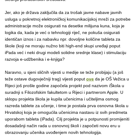
Jer, ako je država zaključila da za trošak javne nabave javnih
usluga u pokretnoj elektroničkoj komunikacijskoj mreži za potrebe
administracije može osigurati na desetke milijuna kuna, koja je
logika da, kada je već o tehnologiji riječ, ne pokuša osigurati
identičan iznos i za nabavku npr. dovoljne količine tableta za
škole (koji ne moraju nužno biti high-end skupi uređaji poput
iPada već i neki drugi modeli solidne srednje klase) i stimulaciju
razvoja e-udžbenika i e-knjiga?
Naravno, u sjeni sličnih vijesti u medije se teže probijaju (a još
teže ostave dugovječniji trag) vijesti poput
ove
da je OŠ Vežica u
Rijeci još prošle godine započela projekt pod nazivom iŠkola u
suradnji s Filozofskim fakultetom u Rijeci i partnerom Apple. U
sklopu projekta škola je kupila učenicima i učiteljima osmog
razreda tablete za učenje, i time je postala prva osnovna škola u
Hrvatskoj koja je omogućila učenicima nastavu iz svih predmeta
uporabom tableta (iPada). Cilj projekta je u potpunosti promijeniti
dosadašnji način rada u osnovnoj školi i započeti novu eru u
obrazovanju učenika uvođenjem novih tehnologija.