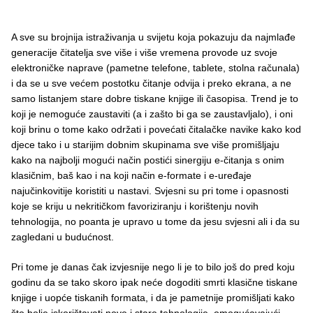
A sve su brojnija istraživanja u svijetu koja pokazuju da najmlađe
generacije čitatelja sve više i više vremena provode uz svoje
elektroničke naprave (pametne telefone, tablete, stolna računala)
i da se u sve većem postotku čitanje odvija i preko ekrana, a ne
samo listanjem stare dobre tiskane knjige ili časopisa. Trend je to
koji je nemoguće zaustaviti (a i zašto bi ga se zaustavljalo), i oni
koji brinu o tome kako održati i povećati čitalačke navike kako kod
djece tako i u starijim dobnim skupinama sve više promišljaju
kako na najbolji mogući način postići sinergiju e-čitanja s onim
klasičnim, baš kao i na koji način e-formate i e-uređaje
najučinkovitije koristiti u nastavi. Svjesni su pri tome i opasnosti
koje se kriju u nekritičkom favoriziranju i korištenju novih
tehnologija, no poanta je upravo u tome da jesu svjesni ali i da su
zagledani u budućnost.
Pri tome je danas čak izvjesnije nego li je to bilo još do pred koju
godinu da se tako skoro ipak neće dogoditi smrti klasične tiskane
knjige i uopće tiskanih formata, i da je pametnije promišljati kako
što bolje iskorištavati nove i stare tehnologije, omogućavajući