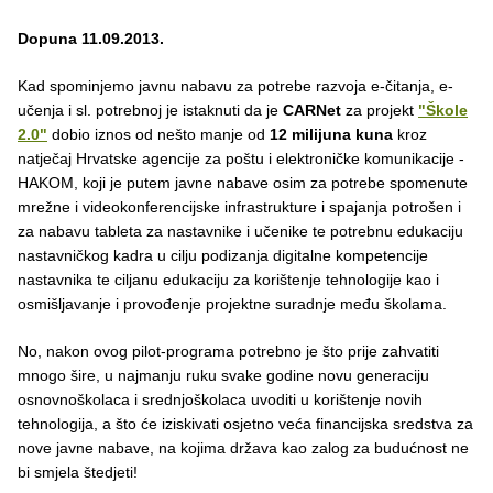
Dopuna 11.09.2013.
Kad spominjemo javnu nabavu za potrebe razvoja e-čitanja, e-
učenja i sl. potrebnoj je istaknuti da je
CARNet
za projekt
"Škole
2.0"
dobio iznos od nešto manje od
12 milijuna kuna
kroz
natječaj Hrvatske agencije za poštu i elektroničke komunikacije -
HAKOM, koji je putem javne nabave osim za potrebe spomenute
mrežne i videokonferencijske infrastrukture i spajanja potrošen i
za nabavu tableta za nastavnike i učenike te potrebnu edukaciju
nastavničkog kadra u cilju podizanja digitalne kompetencije
nastavnika te ciljanu edukaciju za korištenje tehnologije kao i
osmišljavanje i provođenje projektne suradnje među školama.
No, nakon ovog pilot-programa potrebno je što prije zahvatiti
mnogo šire, u najmanju ruku svake godine novu generaciju
osnovnoškolaca i srednjoškolaca uvoditi u korištenje novih
tehnologija, a što će iziskivati osjetno veća financijska sredstva za
nove javne nabave, na kojima država kao zalog za budućnost ne
bi smjela štedjeti!