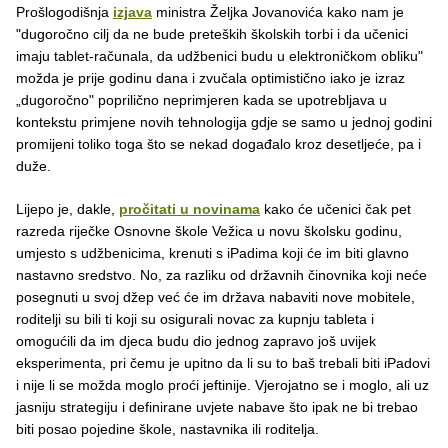
Prošlogodišnja
izjava
ministra Željka Jovanovića kako nam je
"dugoročno cilj da ne bude preteških školskih torbi i da učenici
imaju tablet-računala, da udžbenici budu u elektroničkom obliku"
možda je prije godinu dana i zvučala optimistično iako je izraz
„dugoročno" poprilično neprimjeren kada se upotrebljava u
kontekstu primjene novih tehnologija gdje se samo u jednoj godini
promijeni toliko toga što se nekad događalo kroz desetljeće, pa i
duže.
Lijepo je, dakle,
pročitati u novinama
kako će učenici čak pet
razreda riječke Osnovne škole Vežica u novu školsku godinu,
umjesto s udžbenicima, krenuti s iPadima koji će im biti glavno
nastavno sredstvo. No, za razliku od državnih činovnika koji neće
posegnuti u svoj džep već će im država nabaviti nove mobitele,
roditelji su bili ti koji su osigurali novac za kupnju tableta i
omogućili da im djeca budu dio jednog zapravo još uvijek
eksperimenta, pri čemu je upitno da li su to baš trebali biti iPadovi
i nije li se možda moglo proći jeftinije. Vjerojatno se i moglo, ali uz
jasniju strategiju i definirane uvjete nabave što ipak ne bi trebao
biti posao pojedine škole, nastavnika ili roditelja.