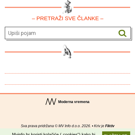
– PRETRAŽI SVE ČLANKE –
Moderna vremena
Sva prava pridržana © MV Info d.o.o. 2026. • Kriv je
Fiktiv
Mvinfo.hr koristi kolačiće („cookies“) kako bi