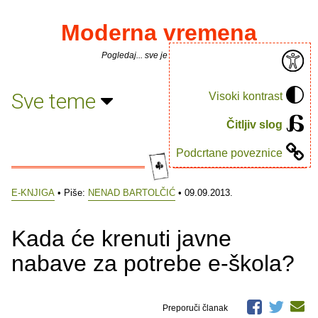
Moderna vremena
Pogledaj... sve je puno knjiga.
Sve teme
Visoki kontrast
Čitljiv slog
Podcrtane poveznice
E-KNJIGA
• Piše:
NENAD BARTOLČIĆ
• 09.09.2013.
Kada će krenuti javne
nabave za potrebe e-škola?
Preporuči članak