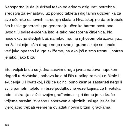
Neosporno je da je državi teško odjednom osigurati potrebna
sredstva za e-nastavu uz pomoć tableta i digitalnih udžbenika za
sve učenike osnovnih i srednjih škola u Hrvatskoj, no da bi trebalo
što hitnije generaciju po generaciju učenika barem postupno
uvoditi u svijet e-učenja isto je tako neosporna činjenica. No,
neselektivno štedjeti baš na mladima, na njihovom obrazovanju...
na žalost nije ništa drugo nego rezanje grane s koje se ionako
već jako opasno i dugo skližemo, pa ako još nismo tresnuli potres
je jako, jako blizu.
Eto, voljeli bi da se jedna sasvim druga javna nabava napokon
dogodi u Hrvatskoj, nabava koja bi išla u prilog razvoju e-škole i
e-učenja u Hrvatskoj, i čiji će učinci puno kasnije zastarjeti nego li
svi ti pametni telefoni i brze podatkovne veze kojima će hrvatska
administracija služiti svojim građanima... pri čemu je za kraće
vrijeme sasvim izvjesno usporavanje njezinih usluga jer će im
vjerojatno trebati vremena ovladati novim brzim igračkama.
***