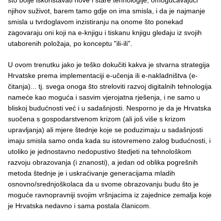
njihov suživot, barem tamo gdje on ima smisla, i da je najmanje
smisla u tvrdoglavom inzistiranju na onome što ponekad
zagovaraju oni koji na e-knjigu i tiskanu knjigu gledaju iz svojih
utaborenih položaja, po konceptu "ili-ili".
U ovom trenutku jako je teško dokučiti kakva je stvarna strategija
Hrvatske prema implementaciji e-učenja ili e-nakladništva (e-
čitanja)... tj. svega onoga što streloviti razvoj digitalnih tehnologija
nameće kao moguća i sasvim vjerojatna rješenja, i ne samo u
bliskoj budućnosti već i u sadašnjosti. Nesporno je da je Hrvatska
suočena s gospodarstvenom krizom (ali još više s krizom
upravljanja) ali mjere štednje koje se poduzimaju u sadašnjosti
imaju smisla samo onda kada su istovremeno zalog budućnosti, i
utoliko je jednostavno nedopustivo štedjeti na tehnološkom
razvoju obrazovanja (i znanosti), a jedan od oblika pogrešnih
metoda štednje je i uskraćivanje generacijama mladih
osnovno/srednjoškolaca da u svome obrazovanju budu što je
moguće ravnopravniji svojim vršnjacima iz zajednice zemalja koje
je Hrvatska nedavno i sama postala članicom.