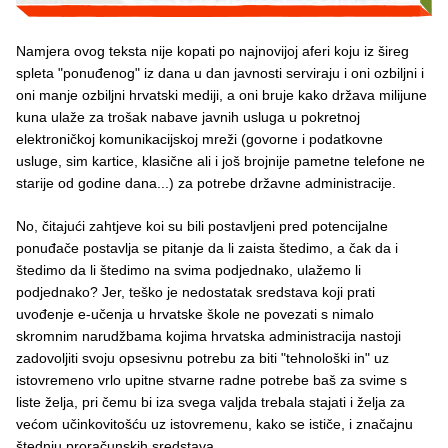
Namjera ovog teksta nije kopati po najnovijoj aferi koju iz šireg
spleta "ponuđenog" iz dana u dan javnosti serviraju i oni ozbiljni i
oni manje ozbiljni hrvatski mediji, a oni bruje kako država milijune
kuna ulaže za trošak nabave javnih usluga u pokretnoj
elektroničkoj komunikacijskoj mreži (govorne i podatkovne
usluge, sim kartice, klasične ali i još brojnije pametne telefone ne
starije od godine dana...) za potrebe državne administracije.
No, čitajući zahtjeve koi su bili postavljeni pred potencijalne
ponuđače postavlja se pitanje da li zaista štedimo, a čak da i
štedimo da li štedimo na svima podjednako, ulažemo li
podjednako? Jer, teško je nedostatak sredstava koji prati
uvođenje e-učenja u hrvatske škole ne povezati s nimalo
skromnim narudžbama kojima hrvatska administracija nastoji
zadovoljiti svoju opsesivnu potrebu za biti "tehnološki in" uz
istovremeno vrlo upitne stvarne radne potrebe baš za svime s
liste želja, pri čemu bi iza svega valjda trebala stajati i želja za
većom učinkovitošću uz istovremenu, kako se ističe, i značajnu
štednju proračunskih sredstava.