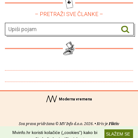
– PRETRAŽI SVE ČLANKE –
Moderna vremena
Sva prava pridržana © MV Info d.o.o. 2026. • Kriv je
Fiktiv
Mvinfo.hr koristi kolačiće („cookies“) kako bi
SLAŽEM SE
O nama
•
Pomoć
•
Uvjeti korištenja
•
RSS kanali