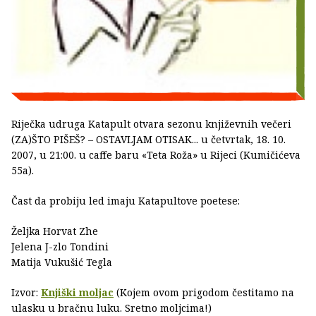
Riječka udruga Katapult otvara sezonu književnih večeri
(ZA)ŠTO PIŠEŠ? – OSTAVLJAM OTISAK... u četvrtak, 18. 10.
2007, u 21:00. u caffe baru «Teta Roža» u Rijeci (Kumičićeva
55a).
Čast da probiju led imaju Katapultove poetese:
Željka Horvat Zhe
Jelena J-zlo Tondini
Matija Vukušić Tegla
Izvor:
Knjiški moljac
(Kojem ovom prigodom čestitamo na
ulasku u bračnu luku. Sretno moljcima!)