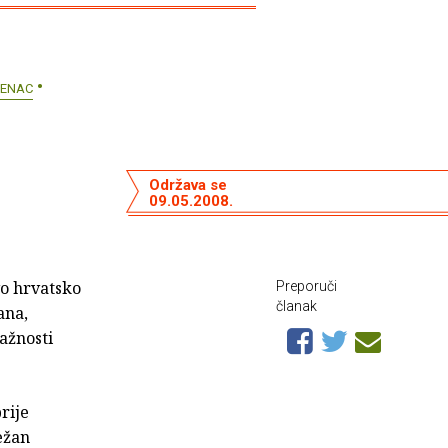
TENAC
Održava se
09.05.2008.
vo hrvatsko
Preporuči
članak
ana,
ažnosti
rije
ežan