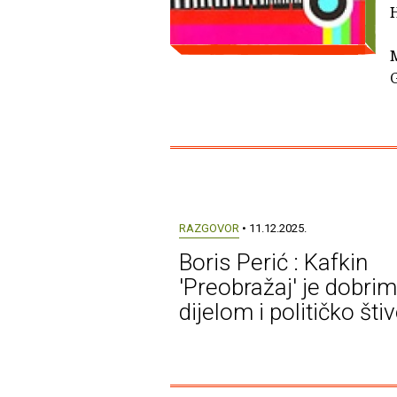
H
M
G
RAZGOVOR
• 11.12.2025.
Boris Perić : Kafkin
'Preobražaj' je dobrim
dijelom i političko šti