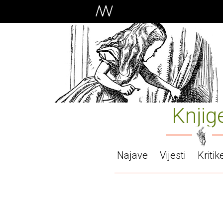
Knjig
Najave
Vijesti
Kritik