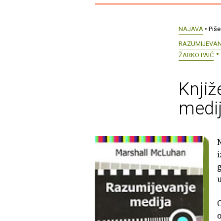
NAJAVA
• Piše
RAZUMIJEVAN
ŽARKO PAIĆ
Knjiž
medij
i
g
u
O
o