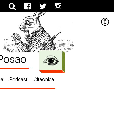
Posao
ga
Podcast
Čitaonica