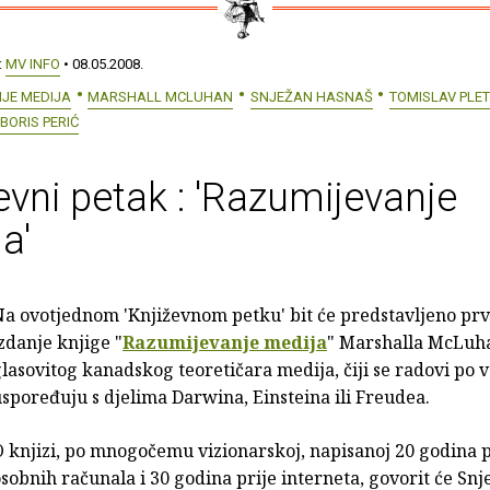
:
MV INFO
• 08.05.2008.
JE MEDIJA
MARSHALL MCLUHAN
SNJEŽAN HASNAŠ
TOMISLAV PLE
BORIS PERIĆ
evni petak : 'Razumijevanje
a'
Na ovotjednom 'Književnom petku' bit će predstavljeno pr
zdanje knjige "
Razumijevanje medija
" Marshalla McLuh
lasovitog kanadskog teoretičara medija, čiji se radovi po v
spoređuju s djelima Darwina, Einsteina ili Freudea.
 knjizi, po mnogočemu vizionarskoj, napisanoj 20 godina p
sobnih računala i 30 godina prije interneta, govorit će Snj