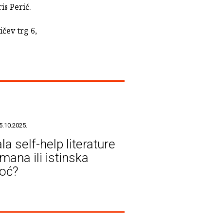
is Perić.
čev trg 6,
5.10.2025.
a self-help literature
mana ili istinska
oć?