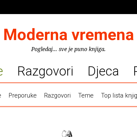
Moderna vremena
Pogledaj... sve je puno knjiga.
e
Razgovori
Djeca
e
Preporuke
Razgovori
Teme
Top lista knji