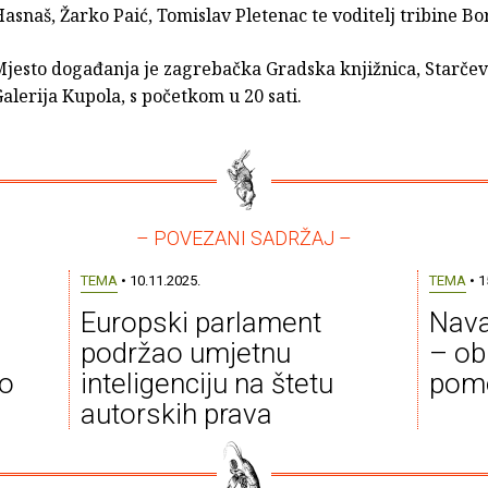
asnaš, Žarko Paić, Tomislav Pletenac te voditelj tribine Bor
jesto događanja je zagrebačka Gradska knjižnica, Starčevi
alerija Kupola, s početkom u 20 sati.
– POVEZANI SADRŽAJ –
TEMA
• 10.11.2025.
TEMA
• 1
Europski parlament
Naval
podržao umjetnu
– ob
vo
inteligenciju na štetu
pom
autorskih prava