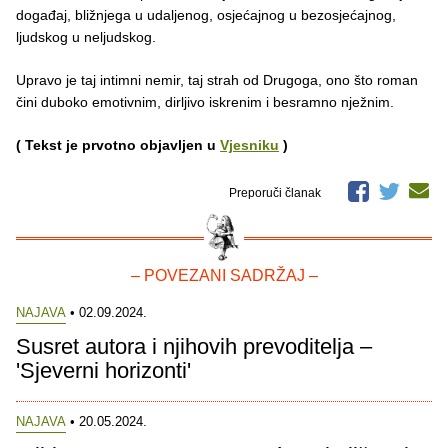
događaj, bližnjega u udaljenog, osjećajnog u bezosjećajnog,
ljudskog u neljudskog.
Upravo je taj intimni nemir, taj strah od Drugoga, ono što roman
čini duboko emotivnim, dirljivo iskrenim i besramno nježnim.
( Tekst je prvotno objavljen u
Vjesniku
)
Preporuči članak
– POVEZANI SADRŽAJ –
NAJAVA
• 02.09.2024.
Susret autora i njihovih prevoditelja –
'Sjeverni horizonti'
NAJAVA
• 20.05.2024.