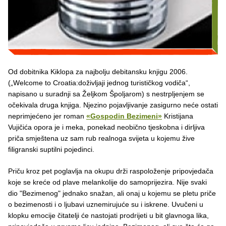
Od dobitnika Kiklopa za najbolju debitansku knjigu 2006.
(„Welcome to Croatia:doživljaji jednog turističkog vodiča“,
napisano u suradnji sa Željkom Špoljarom) s nestrpljenjem se
očekivala druga knjiga. Njezino pojavljivanje zasigurno neće ostati
neprimjećeno jer roman
«Gospodin Bezimeni»
Kristijana
Vujičića opora je i meka, ponekad neobično tjeskobna i dirljiva
priča smještena uz sam rub realnoga svijeta u kojemu žive
filigranski suptilni pojedinci.
Priču kroz pet poglavlja na okupu drži raspoloženje pripovjedača
koje se kreće od plave melankolije do samoprijezira. Nije svaki
dio "Bezimenog" jednako snažan, ali onaj u kojemu se pletu priče
o bezimenosti i o ljubavi uznemirujuće su i iskrene. Uvučeni u
klopku emocije čitatelji će nastojati prodrijeti u bit glavnoga lika,