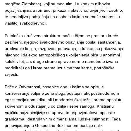
magična Zlatokosa), koji su međutim, i u kratkim njihovim
pojavljivanjima u romanu, prikazani plastično, uvjerljivo i životno,
te neodoljivo podsjećaju na osobe s kojima se može susresti u
vlastitoj svakodnevnici.
Patološko-društvena struktura moći u čijem se prostoru kreće
Bezimeni, njegovo svakodnevno obavljanje posla, sastančenja,
uređivanje knjiga, razgovori, putovanja, u funkciji su prikazivanja
hladnog i dalekog antropološkog ukorijenjenja bića u anonimni
kolektivitet, a s druge strane upravo norme nametnute izvana
modeliraju ga i krote prema uzusima totalitarne, potrošačke
svijesti.
Priče o Odvratnosti, posebice one u kojima se opisuje
konzerviranje voljene žene stoga postaju nalik postmodernom
egzistencijalnom kriku, ali i modernističkoj težnji prema apsolutu
skrivenom u odustajanju od zbilje i sebe samoga. Kristijanu
Vujičiću najzanimljivije su upravo te pripovjedačeve opsesije
granicama i destruktivnim dimenzijama ljudske intimnosti. Tada
pripovijedanje u Gospodinu Bezimenom postaje nalik