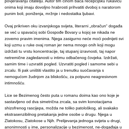
povjeravanju čitatelju. Autor tim činom baca recepcijsku rukavicu
onima koji imaju dovoljno hrabrosti prihvatiti dvoboj s naratorom
punim boli, poniženja, mržnje i nedostatka ljubavi.
Ovaj prikriven oku izvanjskoga svijeta, literarni „obračun“ događa
se već u spavaćoj sobi Gospođe Bovary u kojoj se nikada ne
zovemo pravim imenima. Njega zasigurno neće moći podnijeti svi
koji uzmu u ruke ovaj roman jer nema mnogo onih koji mogu
izdržati tu vrstu koncentracije, taj stupanj izravnosti, taj napor
netremične zagledanosti u intimu odbačenog čovjeka. Izdržati,
samim time i uzvratiti pogled. Uzvratiti pogled i samome sebi u
zrcalu. Ili pak uništiti vlastito ja u trenutku suočavanja s
nemogućom žudnjom za bliskošću, za potpuno neagresivnom
intimnošću.
Lice se Bezimenog često puta u romanu doima kao ono koje je
sastavljeno od dva simetrična zrcala, sa svim konotacijama
shizofrenog rascijepa, možda ne toliko patološkog, ali svakako
ekstrasenzibilnog pretakanja jedne osobe u drugu. Njega u
Zlatokosu, Zlatokose u Njih. Prelijevanja jednoga svijeta u drugi,
anonimnosti u ime, personalizacije u bezimenost, ne-događaja u