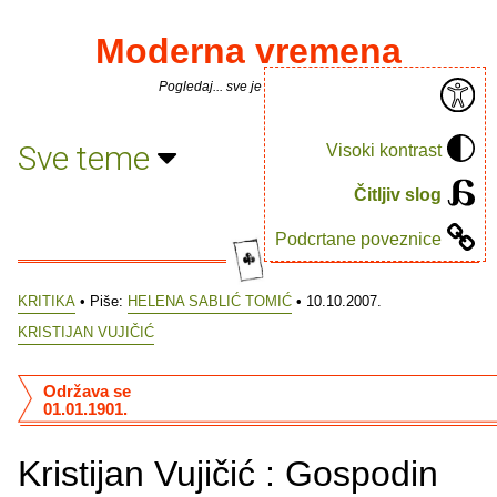
Moderna vremena
Pogledaj... sve je puno knjiga.
Sve teme
Visoki kontrast
Čitljiv slog
Podcrtane poveznice
KRITIKA
• Piše:
HELENA SABLIĆ TOMIĆ
• 10.10.2007.
KRISTIJAN VUJIČIĆ
Održava se
01.01.1901.
Kristijan Vujičić : Gospodin