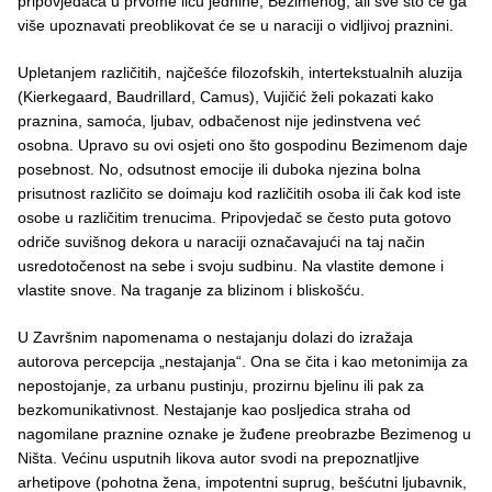
pripovjedača u prvome licu jednine, Bezimenog, ali sve što će ga
više upoznavati preoblikovat će se u naraciji o vidljivoj praznini.
Upletanjem različitih, najčešće filozofskih, intertekstualnih aluzija
(Kierkegaard, Baudrillard, Camus), Vujičić želi pokazati kako
praznina, samoća, ljubav, odbačenost nije jedinstvena već
osobna. Upravo su ovi osjeti ono što gospodinu Bezimenom daje
posebnost. No, odsutnost emocije ili duboka njezina bolna
prisutnost različito se doimaju kod različitih osoba ili čak kod iste
osobe u različitim trenucima. Pripovjedač se često puta gotovo
odriče suvišnog dekora u naraciji označavajući na taj način
usredotočenost na sebe i svoju sudbinu. Na vlastite demone i
vlastite snove. Na traganje za blizinom i bliskošću.
U Završnim napomenama o nestajanju dolazi do izražaja
autorova percepcija „nestajanja“. Ona se čita i kao metonimija za
nepostojanje, za urbanu pustinju, prozirnu bjelinu ili pak za
bezkomunikativnost. Nestajanje kao posljedica straha od
nagomilane praznine oznake je žuđene preobrazbe Bezimenog u
Ništa. Većinu usputnih likova autor svodi na prepoznatljive
arhetipove (pohotna žena, impotentni suprug, bešćutni ljubavnik,