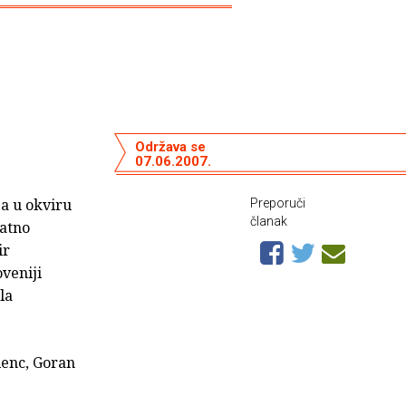
Održava se
07.06.2007.
 a u okviru
Preporuči
članak
ratno
ir
veniji
la
lenc, Goran