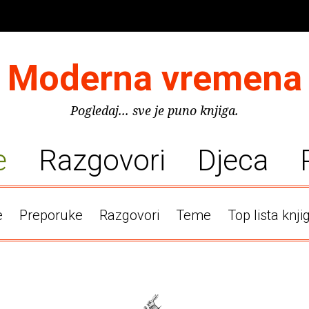
Moderna vremena
Pogledaj... sve je puno knjiga.
e
Razgovori
Djeca
e
Preporuke
Razgovori
Teme
Top lista knji