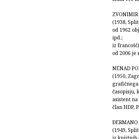
ZVONIMIR
(1938, Spli
od 1962 obj
ipd.;
iz francošč
od 2006 je
NENAD PO
(1950, Zagr
grafičnega
časopisju, 
asistent n
član HDP, 
ÐERMANO 
(1949, Split
iz knjižnih