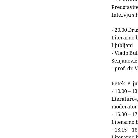
Predstavit
Intervju s 
- 20.00 Dru
Literarno b
Ljubljani
- Vlado Bu
Senjanović 
- prof. dr.
Petek, 8. j
- 10.00 – 
literaturo«
moderator
- 16.30 – 1
Literarno 
- 18.15 – 18
Literarno b