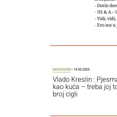
- Dorin dne
- US & A – 
- Vidi, vidi
- Evo me u p
RAZGOVOR
• 14.03.2026.
Vlado Kreslin : Pjesm
kao kuća – treba joj 
broj cigli