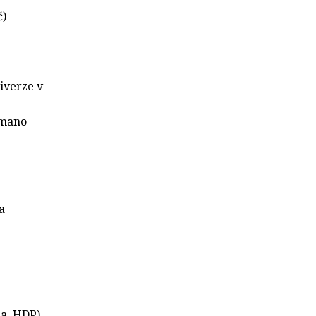
ć)
iverze v
rmano
a
za, HDP)