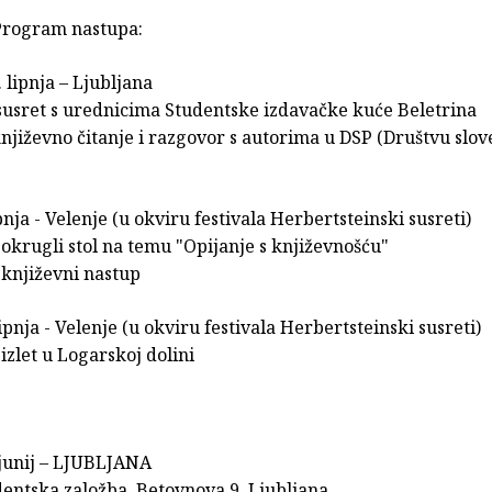
Program nastupa:
. lipnja – Ljubljana
: susret s urednicima Studentske izdavačke kuće Beletrina
 književno čitanje i razgovor s autorima u DSP (Društvu slo
ipnja - Velenje (u okviru festivala Herbertsteinski susreti)
 - okrugli stol na temu "Opijanje s književnošću"
- književni nastup
lipnja - Velenje (u okviru festivala Herbertsteinski susreti)
- izlet u Logarskoj dolini
 junij – LJUBLJANA
dentska založba, Betovnova 9, Ljubljana