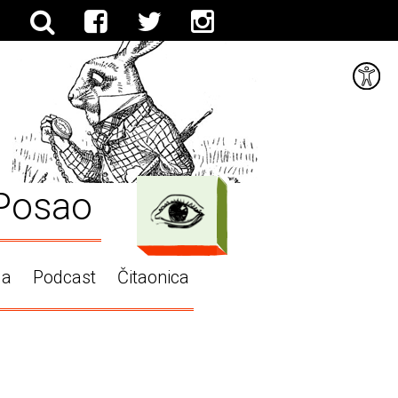
Posao
ga
Podcast
Čitaonica