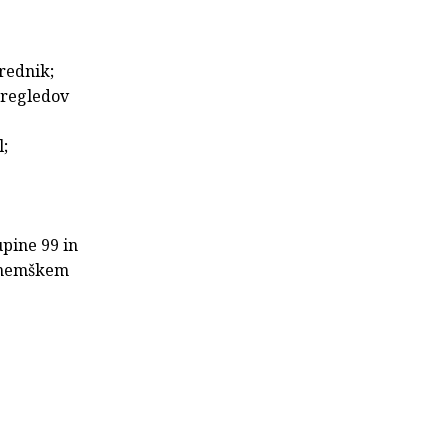
urednik;
 pregledov
l;
upine 99 in
n nemškem