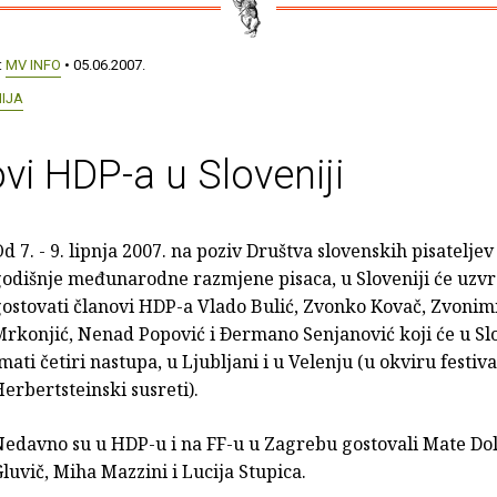
:
MV INFO
• 05.06.2007.
IJA
vi HDP-a u Sloveniji
d 7. - 9. lipnja 2007. na poziv Društva slovenskih pisateljev
godišnje međunarodne razmjene pisaca, u Sloveniji će uzv
ostovati članovi HDP-a Vlado Bulić, Zvonko Kovač, Zvonim
rkonjić, Nenad Popović i Ðermano Senjanović koji će u Slo
mati četiri nastupa, u Ljubljani i u Velenju (u okviru festiva
erbertsteinski susreti).
Nedavno su u HDP-u i na FF-u u Zagrebu gostovali Mate Do
luvič, Miha Mazzini i Lucija Stupica.