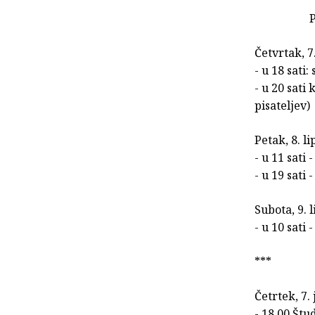
Četvrtak, 7
- u 18 sati
- u 20 sati
pisateljev)
Petak, 8. l
- u 11 sati
- u 19 sati 
Subota, 9. 
- u 10 sati 
***
Četrtek, 7.
- 18.00 Štu