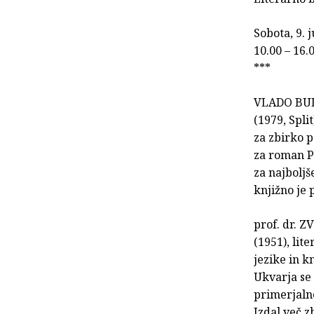
Sobota, 9. 
10.00 – 16.
***
VLADO BU
(1979, Split
za zbirko 
za roman Pu
za najboljš
knjižno je 
prof. dr.
(1951), lit
jezike in k
Ukvarja se
primerjalne
Izdal več z