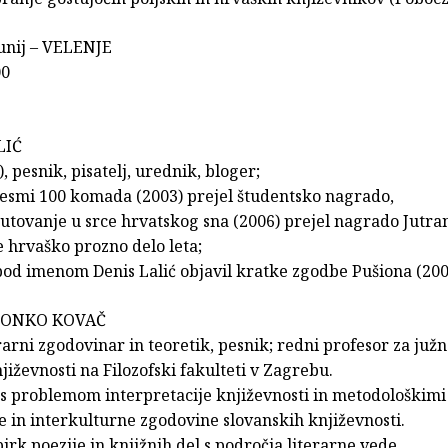
junij – VELENJE
00
LIĆ
), pesnik, pisatelj, urednik, bloger;
pesmi 100 komada (2003) prejel študentsko nagrado,
tovanje u srce hrvatskog sna (2006) prejel nagrado Jutran
e hrvaško prozno delo leta;
pod imenom Denis Lalić objavil kratke zgodbe Pušiona (200
 ZVONKO KOVAČ
erarni zgodovinar in teoretik, pesnik; redni profesor za ju
njiževnosti na Filozofski fakulteti v Zagrebu.
 s problemom interpretacije književnosti in metodološkimi
 in interkulturne zgodovine slovanskih književnosti.
birk poezije in knjižnih del s področja literarne vede.