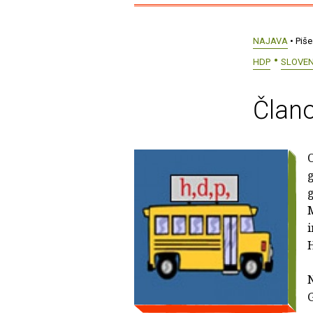
NAJAVA
• Piše
HDP
SLOVEN
Člano
O
g
M
i
H
G