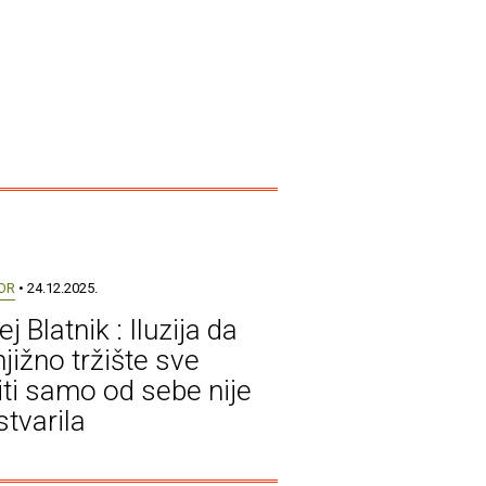
OR
• 24.12.2025.
j Blatnik : Iluzija da
jižno tržište sve
iti samo od sebe nije
stvarila