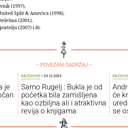
vnik (1997),
United Split & America (1998),
, teletina (2001),
ostelju (2007) i dr.
– POVEZANI SADRŽAJ –
RAZGOVOR
• 29.12.2025.
RAZGOV
a je
Samo Rugelj : Bukla je od
Andre
točan
početka bila zamišljena
će kn
kao ozbiljna ali i atraktivna
ured
revija o knjigama
se o