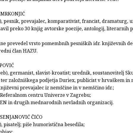
 MRKONJIĆ
t), pesnik, prevajalec, komparativist, francist, dramaturg, 
avil preko 30 knjig avtorske poezije, antologij, literarnih
ine prevedel vrsto pomembnih pesniških idr. književnih de
 redni član HAZU.
POVIĆ
eb), germanist, slavist-kroatist; urednik, soustanovitelj Sk
 ter založniškega podjetja Duriex, publicist v hrvaškem i
književni prevajalec iz nemščine in v nemščino idr.;
a Referalnom centru Univerze v Zagrebu;
PEN in drugih mednarodnih nevladnih organizacij.
SENJANOVIĆ ČIĆO
), pisatelj; piše humoristična besedila;
 objav: