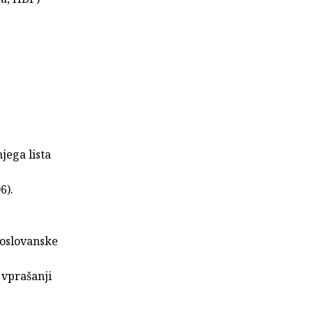
jega lista
6).
žnoslovanske
 vprašanji