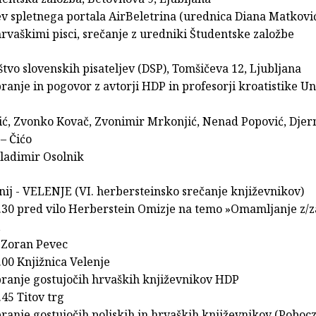
ev spletnega portala AirBeletrina (urednica Diana Matkovi
hrvaškimi pisci, srečanje z uredniki Študentske založbe
štvo slovenskih pisateljev (DSP), Tomšičeva 12, Ljubljana
ranje in pogovor z avtorji HDP in profesorji kroatistike Un
lić, Zvonko Kovač, Zvonimir Mrkonjić, Nenad Popović, Dje
– Čićo
 Vladimir Osolnik
unij - VELENJE (VI. herbersteinsko srečanje književnikov)
13.30 pred vilo Herberstein Omizje na temo »Omamljanje z/z
,
 Zoran Pevec
7.00 Knjižnica Velenje
branje gostujočih hrvaških književnikov HDP
.45 Titov trg
ranje gostujočih poljskih in hrvaških književnikov (Poboc