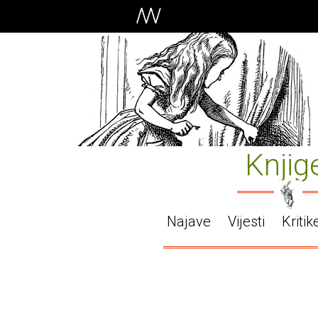
Knjig
Najave
Vijesti
Kritik