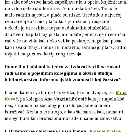
jer zakonodavstvo jamči zapošljavanje u općim knjižnicama,
no vrlo rijetko studenti završe u nakladništvu. Tamo je
malo radnih mjesta, a plaće su niske. Urednik u najvećoj
izdavačkoj kući ima plaću koja je niža od prosječne –
nekada je tu razliku mogao nadoknaditi simbolički i
društveni kapital tog posla, ali mlađe generacije urednički
rad više ne vide kao neko veliko poslanje, nego kao posao
kao i svaki drugi. I onda ih, naravno, zanimaju plaća, radni
uvjeti i mogućnost karijernog razvoja.
Imate li u Ljubljani katedru za izdavaštvo ili se zasad
radi samo o pojedinim kolegijima u okviru Studija
bibliotekarstva, informacijskih znanosti i knjižarstva?
Imamo katedru, ali nije baš velika, tu smo dvojica, ja i
Miha
Kovač
, pa kolegica
Ana Vogrinčič Čepič
koja je napola kod
nas, a napola na sociologiji, i uz to još poneki mladi
istraživač. Nema nas mnogo, a kao što sam rekao, nema ni
mnogo ljudi koji profesionalno rade u samom izdavaštvu.
U Hrvatskoj je objavljena i vaša knjiga
"Pisanje kratke