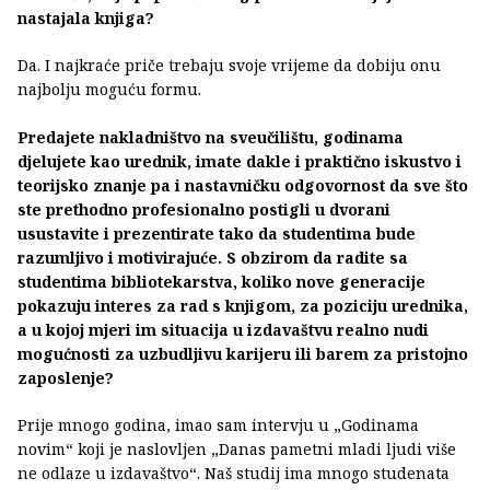
nastajala knjiga?
Da. I najkraće priče trebaju svoje vrijeme da dobiju onu
najbolju moguću formu.
Predajete nakladništvo na sveučilištu, godinama
djelujete kao urednik, imate dakle i praktično iskustvo i
teorijsko znanje pa i nastavničku odgovornost da sve što
ste prethodno profesionalno postigli u dvorani
usustavite i prezentirate tako da studentima bude
razumljivo i motivirajuće. S obzirom da radite sa
studentima bibliotekarstva, koliko nove generacije
pokazuju interes za rad s knjigom, za poziciju urednika,
a u kojoj mjeri im situacija u izdavaštvu realno nudi
mogućnosti za uzbudljivu karijeru ili barem za pristojno
zaposlenje?
Prije mnogo godina, imao sam intervju u „Godinama
novim“ koji je naslovljen „Danas pametni mladi ljudi više
ne odlaze u izdavaštvo“. Naš studij ima mnogo studenata