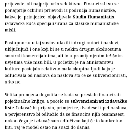
prijevode, ali najprije vrlo selektivno. Financirali su se
ponajprije ozbiljni prijevodi iz područja humanistike,
kakve je, primjerice, objavljivala
Studia Humanitatis
,
izdavačka kuća specijalizirana za klasike humanističke
misli.
Postupno su u taj sustav ulazili i drugi autori i naslovi,
uključujući i one koji bi se u nekim drugim okolnostima
smatrali komercijalnima, ali to u promijenjenim tržišnim
uvjetima više nisu bili. U početku je na Ministarstvu
kulture postojala relativno mala skupina ljudi koja je
odlučivala od naslova do naslova što će se subvencionirati,
a što ne.
Velika promjena dogodila se kada se prestalo financirati
pojedinačne knjige, a počelo se
subvencionirati izdavačke
list
e. Izdavač bi prijavio, primjerice, dvadeset i pet naslova,
a povjerenstvo bi odlučilo da se financira njih osamnaest,
nakon čega je izdavač sam odlučivao koji će to konkretno
biti. Taj je model ostao na snazi do danas.