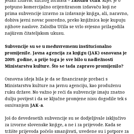
jedan izdavač sličnog formata –
založba Učila
. Riječ je o
potpuno komercijalno orijentiranom izdavaču koji ne
prima subvencije izravno za izdavanje knjiga, ali, naravno,
dobiva javni novac posredno, preko knjižnica koje kupuju
njihove naslove. Založba Učila se vrlo svjesno prilagodila
najširem čitateljskom ukusu.
Subvencije su se u međuvremenu institucionalno
promijenile. Javna agencija za knjigu (JAK) osnovana je
2009. godine, a prije toga je sve bilo u nadležnosti
Ministarstva kulture. Što se tada zapravo promijenilo?
Osnovna ideja bila je da se financiranje prebaci s
Ministarstva kulture na javnu agenciju, kao produženu
ruku države. No važno je reći da subvencije imaju znatno
dulju povijest i da se ključne promjene nisu dogodile tek s
osnivanjem
JAK-a
.
Još do devedesetih subvencije su se dodjeljivale isključivo
za izvorne slovenske knjige, a ne i za prijevode. Kada se
tržište prijevoda počelo smanjivati, uvedene su i potpore za