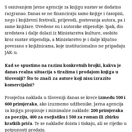
S osnivanjem Javne agencije za knjigu sustav se dodatno
razgranao. Danas se ne financiraju samo knjige i časopisi,
nego i književni festivali, prijevodi, gostovanja autora, pa i
same knjižare. Uvedene su i autorske stipendije. Ipak, dio
sredstava i dalje dolazi iz Ministarstva kulture, osobito
kroz sustav stipendija, a Ministarstvo je i dalje ključno
povezano s knjižnicama, koje institucionalno ne pripadaju
JAK-u.
​Kad se spustimo na razinu konkretnih brojki, kakva je
danas realna situacija s tiražima i prodajom knjiga u
Sloveniji? Što to znači za autore koji nisu izrazito
komercijalni?
Prosječna naklada u Sloveniji danas se kreće
između 500 i
600 primjeraka
, ako izuzmemo udžbenike. Javna agencija
za knjigu propisuje i minimalne naklade:
200 primjeraka
za poeziju, 400 za esejistiku i 500 za roman ili zbirku
kratkih priča
. Te se nakladw doista i tiskaju, ali se rijetko u
potpunosti prodaju.