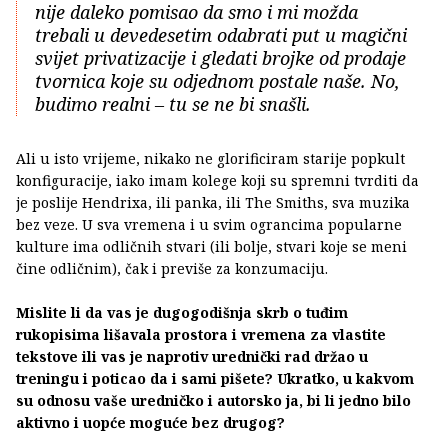
nije daleko pomisao da smo i mi možda
trebali u devedesetim odabrati put u magični
svijet privatizacije i gledati brojke od prodaje
tvornica koje su odjednom postale naše. No,
budimo realni – tu se ne bi snašli.
Ali u isto vrijeme, nikako ne glorificiram starije popkult
konfiguracije, iako imam kolege koji su spremni tvrditi da
je poslije Hendrixa, ili panka, ili The Smiths, sva muzika
bez veze. U sva vremena i u svim ograncima popularne
kulture ima odličnih stvari (ili bolje, stvari koje se meni
čine odličnim), čak i previše za konzumaciju.
Mislite li da vas je dugogodišnja skrb o tuđim
rukopisima lišavala prostora i vremena za vlastite
tekstove ili vas je naprotiv urednički rad držao u
treningu i poticao da i sami pišete? Ukratko, u kakvom
su odnosu vaše uredničko i autorsko ja, bi li jedno bilo
aktivno i uopće moguće bez drugog?