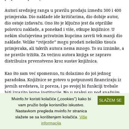
Autori srednjeg ranga u pravilu prodaju između 300 i 400
primjeraka. Dio naklade ide kritičarima, dio dobije autor,
dio ostaje izdavaču. Ono što je ključno jest da otprilike
polovicu naklade, a ponekad i više, otkupe knjižnice. U
nekim slučajevima privatnim kupcima završi tek manji dio
naklade. Velike “zvijezde” mogu prodati nekoliko tisuća
primjeraka, ali takvih autora nema mnogo. To su iznimke, a
ne pravilo tržišta. Za većinu autora knjiga se zapravo
distribuira prvenstveno kroz sustav knjižnica.
Kao što sam već spomenuo, tu dolazimo do još jednog
paradoksa. Knjižnice se gotovo u potpunosti financiraju iz
javnih sredstava, iz poreza, i po svojoj bi funkciji trebale
biti izrazito javne institucije. No u praksi su pod snažnim
pritiskom da opravdaju svoj rad kroz broj posudbi. Zbog
Mvinfo.hr koristi kolačiće („cookies“) kako bi
SLAŽEM SE
toga često nabavljaju upravo one knjige koje se najviše
vam pružio bolje korisničko iskustvo.
čitaju. Time knjižnice, htjele to ili ne, preuzimaju ulogu
Nastavkom pregleda mvinfo.hr stranica
slažete se sa korištenjem kolačića.
Više
snažnog tržišnog aktera. One ne samo da reflektiraju
informacija
čitateljski ukus, nego ga i oblikuju. Posljedično, sve veći dio