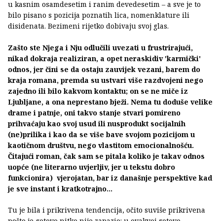
u kasnim osamdesetim i ranim devedesetim – a sve je to
bilo pisano s pozicija poznatih lica, nomenklature ili
disidenata. Bezimeni rijetko dobivaju svoj glas.
Zašto ste Njega i Nju odlučili uvezati u frustrirajući,
nikad dokraja realiziran, a opet neraskidiv 'karmički'
odnos, jer čini se da ostaju zauvijek vezani, barem do
kraja romana, premda su ustvari više razdvojeni nego
zajedno ili bilo kakvom kontaktu; on se ne miče iz
Ljubljane, a ona neprestano bježi. Nema tu doduše velike
drame i patnje, oni takvo stanje stvari pomireno
prihvaćaju kao svoj usud ili nusprodukt socijalnih
(ne)prilika i kao da se više bave svojom pozicijom u
kaotičnom društvu, nego vlastitom emocionalnošću.
Čitajući roman, čak sam se pitala koliko je takav odnos
uopće (ne literarno uvjerljiv, jer u tekstu dobro
funkcionira) vjerojatan, bar iz današnje perspektive kad
je sve instant i kratkotrajno…
Tu je bila i prikrivena tendencija, očito suviše prikrivena
pošto je gotovo nitko nije zapazio: u ovakvoj gotovo