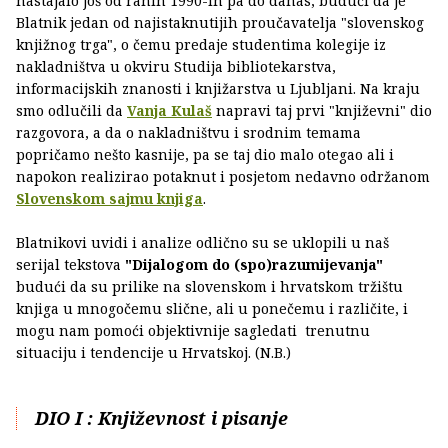
nastajalo još od ranih 1990-ih pa do danas, budući da je
Blatnik jedan od najistaknutijih proučavatelja "slovenskog
knjižnog trga", o čemu predaje studentima kolegije iz
nakladništva u okviru Studija bibliotekarstva,
informacijskih znanosti i knjižarstva u Ljubljani. Na kraju
smo odlučili da
Vanja Kulaš
napravi taj prvi "književni" dio
razgovora, a da o nakladništvu i srodnim temama
popričamo nešto kasnije, pa se taj dio malo otegao ali i
napokon realizirao potaknut i posjetom nedavno održanom
Slovenskom sajmu knjiga
.
Blatnikovi uvidi i analize odlično su se uklopili u naš
serijal tekstova
"Dijalogom do (spo)razumijevanja"
budući da su prilike na slovenskom i hrvatskom tržištu
knjiga u mnogočemu slične, ali u ponečemu i različite, i
mogu nam pomoći objektivnije sagledati trenutnu
situaciju i tendencije u Hrvatskoj. (N.B.)
DIO I : Književnost i pisanje