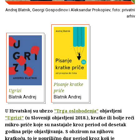
Andrej Blatnik, Georgi Gospodinov i Aleksandar Prokopiev; foto: privatni
arhiv
Pisanje kratke
Ugrizi
priče
Blatnik Andrej
Blatnik Andrej
U Hrvatskoj su ubrzo
"Trga oslobođenja"
objavljeni
"Ugrizi"
(u Sloveniji objavljeni 2018.), kratke ili bolje reći
mikro-priče koje su nastajale kroz period od desetak
godina prije objavljivanja. S obzirom na njihovu
kratkoću, to je poprilično dug period kroz koji je