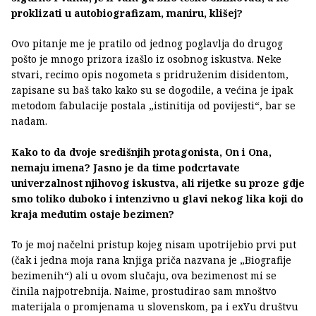
proklizati u autobiografizam, maniru, klišej?
Ovo pitanje me je pratilo od jednog poglavlja do drugog
pošto je mnogo prizora izašlo iz osobnog iskustva. Neke
stvari, recimo opis nogometa s pridruženim disidentom,
zapisane su baš tako kako su se dogodile, a većina je ipak
metodom fabulacije postala „istinitija od povijesti“, bar se
nadam.
Kako to da dvoje središnjih protagonista, On i Ona,
nemaju imena? Jasno je da time podcrtavate
univerzalnost njihovog iskustva, ali rijetke su proze gdje
smo toliko duboko i intenzivno u glavi nekog lika koji do
kraja međutim ostaje bezimen?
To je moj načelni pristup kojeg nisam upotrijebio prvi put
(čak i jedna moja rana knjiga priča nazvana je „Biografije
bezimenih“) ali u ovom slučaju, ova bezimenost mi se
činila najpotrebnija. Naime, prostudirao sam mnoštvo
materijala o promjenama u slovenskom, pa i exYu društvu