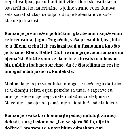
neprihvatljivo, pa su ljudi bili više skloni skrivati da su
ostvarili nešto materijalno. S jedne strane Potemkinova
sela socialističkog izobilja, s druge Potemkinove kuće
klasne jednakosti.
Roman je premrežen političkim, glazbenim i književnim
referencama, Jagna Pogačnik, vaša prevoditeljica, bila
je u dilemi treba li ih razjašnjavati u fusnotama kao što
je to činio Klaus Detlef Olof u svom prijevodu romana na
njemački. Složile smo se da je to za hrvatsku odnosno
bh. publiku ipak nepotrebno, da će čitateljima iz regije
mnogošto biti jasno iz konteksta.
Mislim da je to prava odluka, mnogo se može izguglati ako
se u čitanju zaista osjeti potreba za time, a zapravo su
mnoge referencije nepoznate i mlađim čitateljima iz
Slovenije – povijesno pamćenje se topi brže od sladoleda.
Roman je svakako i hommage jednoj mitologiziranoj
dekadi, s naglaskom na „tko se sjeća 80-ih, nije ih
doživio“. Što vam se s povelikim odmakom čini,