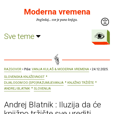
Moderna vremena
Pogledaj... sve je puno knjiga.
Sve teme
RAZGOVOR
• Piše:
VANJA KULAŠ & MODERNA VREMENA
• 24.12.2025.
SLOVENSKA KNJIŽEVNOST
DIJALOGOM DO (SPO)RAZUMIJEVANJA
KNJIŽNO TRŽIŠTE
ANDREJ BLATNIK
SLOVENIJA
Andrej Blatnik : Iluzija da će
knjižno tržište sve urediti