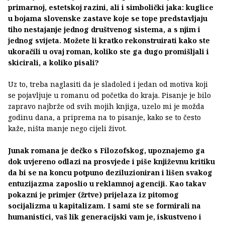
primarnoj, estetskoj razini, ali i simbolički jaka: kuglice
u bojama slovenske zastave koje se tope predstavljaju
tiho nestajanje jednog društvenog sistema, a s njim i
jednog svijeta. Možete li kratko rekonstruirati kako ste
ukoračili u ovaj roman, koliko ste ga dugo promišljali i
skicirali, a koliko pisali?
Uz to, treba naglasiti da je sladoled i jedan od motiva koji
se pojavljuje u romanu od početka do kraja. Pisanje je bilo
zapravo najbrže od svih mojih knjiga, uzelo mi je možda
godinu dana, a priprema na to pisanje, kako se to često
kaže, ništa manje nego cijeli život.
Junak romana je dečko s Filozofskog, upoznajemo ga
dok uvjereno odlazi na prosvjede i piše književnu kritiku
da bi se na koncu potpuno deziluzioniran i lišen svakog
entuzijazma zaposlio u reklamnoj agenciji. Kao takav
pokazni je primjer (žrtve) prijelaza iz pitomog
socijalizma u kapitalizam. I sami ste se formirali na
humanistici, vaš lik generacijski vam je, iskustveno i