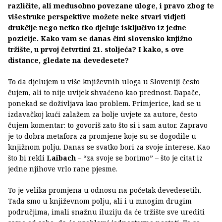
različite, ali međusobno povezane uloge, i pravo zbog te
višestruke perspektive možete neke stvari vidjeti
drukčije nego netko tko djeluje isključivo iz jedne
pozicije. Kako vam se danas čini slovensko knjižno
tržište, u prvoj četvrtini 21. stoljeća? I kako, s ove
distance, gledate na devedesete?
To da djelujem u više književnih uloga u Sloveniji često
čujem, ali to nije uvijek shvaćeno kao prednost. Dapače,
ponekad se doživljava kao problem. Primjerice, kad se u
izdavačkoj kući zalažem za bolje uvjete za autore, često
čujem komentar: to govoriš zato što si i sam autor. Zapravo
je to dobra metafora za promjene koje su se dogodile u
knjižnom polju. Danas se svatko bori za svoje interese. Kao
što bi rekli
Laibach
– “za svoje se borimo” – što je citat iz
jedne njihove vrlo rane pjesme.
To je velika promjena u odnosu na početak devedesetih.
Tada smo u književnom polju, ali i u mnogim drugim
područjima, imali snažnu iluziju da će tržište sve urediti