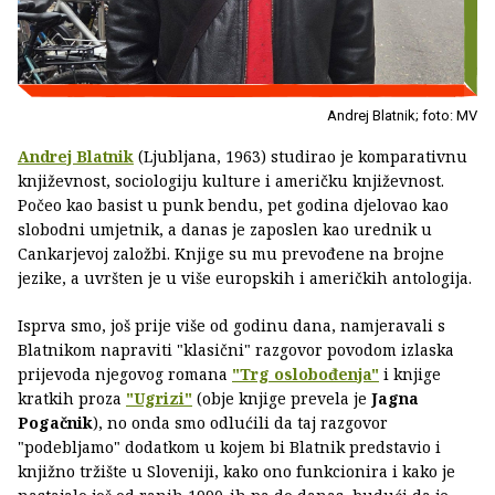
Andrej Blatnik; foto: MV
Andrej Blatnik
(Ljubljana, 1963) studirao je komparativnu
književnost, sociologiju kulture i američku književnost.
Počeo kao basist u punk bendu, pet godina djelovao kao
slobodni umjetnik, a danas je zaposlen kao urednik u
Cankarjevoj založbi. Knjige su mu prevođene na brojne
jezike, a uvršten je u više europskih i američkih antologija.
Isprva smo, još prije više od godinu dana, namjeravali s
Blatnikom napraviti "klasični" razgovor povodom izlaska
prijevoda njegovog romana
"Trg oslobođenja"
i knjige
kratkih proza
"Ugrizi"
(obje knjige prevela je
Jagna
Pogačnik
), no onda smo odlućili da taj razgovor
"podebljamo" dodatkom u kojem bi Blatnik predstavio i
knjižno tržište u Sloveniji, kako ono funkcionira i kako je