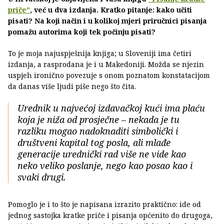
priče"
, već u dva izdanja. Kratko pitanje: kako učiti
pisati? Na koji način i u kolikoj mjeri priručnici pisanja
pomažu autorima koji tek počinju pisati?
To je moja najuspješnija knjiga; u Sloveniji ima četiri
izdanja, a rasprodana je i u Makedoniji. Možda se njezin
uspjeh ironično povezuje s onom poznatom konstatacijom
da danas više ljudi piše nego što čita.
Urednik u najvećoj izdavačkoj kući ima plaću
koja je niža od prosječne – nekada je tu
razliku mogao nadoknaditi simbolički i
društveni kapital tog posla, ali mlađe
generacije urednički rad više ne vide kao
neko veliko poslanje, nego kao posao kao i
svaki drugi.
Pomoglo je i to što je napisana izrazito praktično: ide od
jednog sastojka kratke priče i pisanja općenito do drugoga,