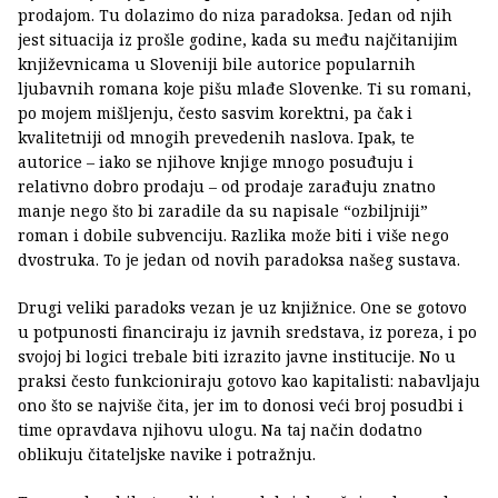
prodajom. Tu dolazimo do niza paradoksa. Jedan od njih
jest situacija iz prošle godine, kada su među najčitanijim
književnicama u Sloveniji bile autorice popularnih
ljubavnih romana koje pišu mlađe Slovenke. Ti su romani,
po mojem mišljenju, često sasvim korektni, pa čak i
kvalitetniji od mnogih prevedenih naslova. Ipak, te
autorice – iako se njihove knjige mnogo posuđuju i
relativno dobro prodaju – od prodaje zarađuju znatno
manje nego što bi zaradile da su napisale “ozbiljniji”
roman i dobile subvenciju. Razlika može biti i više nego
dvostruka. To je jedan od novih paradoksa našeg sustava.
Drugi veliki paradoks vezan je uz knjižnice. One se gotovo
u potpunosti financiraju iz javnih sredstava, iz poreza, i po
svojoj bi logici trebale biti izrazito javne institucije. No u
praksi često funkcioniraju gotovo kao kapitalisti: nabavljaju
ono što se najviše čita, jer im to donosi veći broj posudbi i
time opravdava njihovu ulogu. Na taj način dodatno
oblikuju čitateljske navike i potražnju.