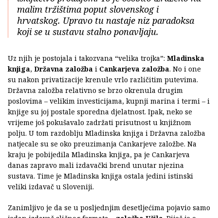
malim tržištima poput slovenskog i
hrvatskog. Upravo tu nastaje niz paradoksa
koji se u sustavu stalno ponavljaju.
Uz njih je postojala i takozvana “velika trojka”:
Mladinska
knjiga
,
Državna založba
i
Cankarjeva založba
. No i one
su nakon privatizacije krenule vrlo različitim putevima.
Državna založba relativno se brzo okrenula drugim
poslovima – velikim investicijama, kupnji marina i termi – i
knjige su joj postale sporedna djelatnost. Ipak, neko se
vrijeme još pokušavalo zadržati prisutnost u knjižnom
polju. U tom razdoblju Mladinska knjiga i Državna založba
natjecale su se oko preuzimanja Cankarjeve založbe. Na
kraju je pobijedila Mladinska knjiga, pa je Cankarjeva
danas zapravo mali izdavački brend unutar njezina
sustava. Time je Mladinska knjiga ostala jedini istinski
veliki izdavač u Sloveniji.
Zanimljivo je da se u posljednjim desetljećima pojavio samo