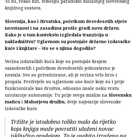
To su, rekao bih, temeljni paradoksi današnjeg slovenskog
knjižnog sustava.
Slovenija, kao i Hrvatska, početkom devedesetih stječe
neovisnost i na zasadima prošle gradi novu državu.
Kako je u tom kontekstu izgledala tranzicija u
nakladništvu? Uglavnom su postojale državne izdavačke
kuće i knjižare – što se s njima dogodilo?
Većina izdavačkih kuća koje su postojale krajem
osamdesetih i početkom devedesetih jednostavno je
nestala. Sve su privatizirane, ali je većina vrlo brzo i
propala. Preživjele su uglavnom one kuće koje su i prije
funkcionirale kao društva, odnosno imale neku vrstu
unutarnje autonomije. Tu prije svega mislim na
Slovensku
maticu
i
Mohorjevu družbu
, dvije najstarije slovenske
izdavačke kuće.
Tržište je istodobno toliko malo da rijetko
koja knjiga može povratiti uloženi novac
isključivo prodajom. To je osobito izraženo na