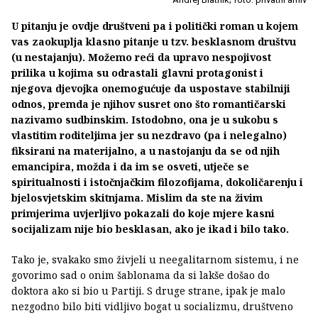
U pitanju je ovdje društveni pa i politički roman u kojem
vas zaokuplja klasno pitanje u tzv. besklasnom društvu
(u nestajanju). Možemo reći da upravo nespojivost
prilika u kojima su odrastali glavni protagonist i
njegova djevojka onemogućuje da uspostave stabilniji
odnos, premda je njihov susret ono što romantičarski
nazivamo sudbinskim. Istodobno, ona je u sukobu s
vlastitim roditeljima jer su nezdravo (pa i nelegalno)
fiksirani na materijalno, a u nastojanju da se od njih
emancipira, možda i da im se osveti, utječe se
spiritualnosti i istočnjačkim filozofijama, dokoličarenju i
bjelosvjetskim skitnjama. Mislim da ste na živim
primjerima uvjerljivo pokazali do koje mjere kasni
socijalizam nije bio besklasan, ako je ikad i bilo tako.
Tako je, svakako smo živjeli u neegalitarnom sistemu, i ne
govorimo sad o onim šablonama da si lakše došao do
doktora ako si bio u Partiji. S druge strane, ipak je malo
nezgodno bilo biti vidljivo bogat u socializmu, društveno