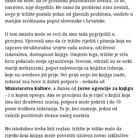
samo od sebe, da će problemi jednostavno nestati. To se,
naravno, nije dogodilo. Ne samo da problemi nisu nestali,
nego je tržište postalo jedan od glavnih problema, osobito u
manjim sredinama poput slovenske i hrvatske.
U tom smislu može se reći da smo tada pogriješili u
procjeni. Vjerovali smo da će tržište riješiti i pitanja koja su
zapravo strukturalna: uvjete rada autora, održivost
izdavaštva, dostupnost knjige. Umjesto toga, tržište je vrlo
brzo pokazalo svoja ograničenja. Srećom, održali su se neki
stariji mehanizmi, poput subvencija za knjižna izdanja,
koje su uvedene još prije. Već prije nego što knjiga izađe,
izdavač zna hoće li dobiti potporu – nekada od
Ministarstva kulture
, a danas od
Javne agencije za knjigu
– i u kojem opsegu. Ako se procijeni da je riječ o knjizi koja
ima širi društveni značaj, potpora može pokriti i do 70
posto troškova izdavanja. To je, bez sumnje, jedna od
važnih pozitivnih strana našeg sustava.
No istodobno treba biti realan: tržište je toliko malo da
rijetko koja knjiga može povratiti uloženi novac isključivo