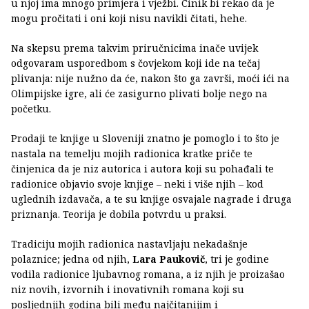
u njoj ima mnogo primjera i vježbi. Cinik bi rekao da je
mogu pročitati i oni koji nisu navikli čitati, hehe.
Na skepsu prema takvim priručnicima inače uvijek
odgovaram usporedbom s čovjekom koji ide na tečaj
plivanja: nije nužno da će, nakon što ga završi, moći ići na
Olimpijske igre, ali će zasigurno plivati bolje nego na
početku.
Prodaji te knjige u Sloveniji znatno je pomoglo i to što je
nastala na temelju mojih radionica kratke priče te
činjenica da je niz autorica i autora koji su pohađali te
radionice objavio svoje knjige – neki i više njih – kod
uglednih izdavača, a te su knjige osvajale nagrade i druga
priznanja. Teorija je dobila potvrdu u praksi.
Tradiciju mojih radionica nastavljaju nekadašnje
polaznice; jedna od njih,
Lara Paukovič
, tri je godine
vodila radionice ljubavnog romana, a iz njih je proizašao
niz novih, izvornih i inovativnih romana koji su
posljednjih godina bili među najčitanijim i