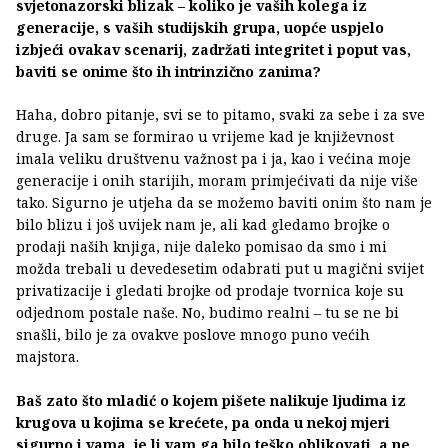
svjetonazorski blizak – koliko je vaših kolega iz
generacije, s vaših studijskih grupa, uopće uspjelo
izbjeći ovakav scenarij, zadržati integritet i poput vas,
baviti se onime što ih intrinzično zanima?
Haha, dobro pitanje, svi se to pitamo, svaki za sebe i za sve
druge. Ja sam se formirao u vrijeme kad je književnost
imala veliku društvenu važnost pa i ja, kao i većina moje
generacije i onih starijih, moram primjećivati da nije više
tako. Sigurno je utjeha da se možemo baviti onim što nam je
bilo blizu i još uvijek nam je, ali kad gledamo brojke o
prodaji naših knjiga, nije daleko pomisao da smo i mi
možda trebali u devedesetim odabrati put u magični svijet
privatizacije i gledati brojke od prodaje tvornica koje su
odjednom postale naše. No, budimo realni – tu se ne bi
snašli, bilo je za ovakve poslove mnogo puno većih
majstora.
Baš zato što mladić o kojem pišete nalikuje ljudima iz
krugova u kojima se krećete, pa onda u nekoj mjeri
sigurno i vama, je li vam ga bilo teško oblikovati, a ne