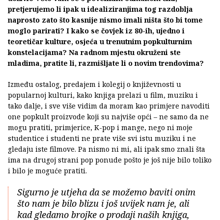
pretjerujemo li ipak u idealiziranjima tog razdoblja
naprosto zato što kasnije nismo imali ništa što bi tome
moglo parirati? I kako se čovjek iz 80-ih, ujedno i
teoretičar kulture, osjeća u trenutnim popkulturnim
konstelacijama? Na radnom mjestu okruženi ste
mladima, pratite li, razmišljate li o novim trendovima?
Između ostalog, predajem i kolegij o književnosti u
popularnoj kulturi, kako knjiga prelazi u film, muziku i
tako dalje, i sve više vidim da moram kao primjere navoditi
one popkult proizvode koji su najviše opći – ne samo da ne
mogu pratiti, primjerice, K-pop i mange, nego ni moje
studentice i studenti ne prate više svi istu muziku i ne
gledaju iste filmove. Pa nismo ni mi, ali ipak smo znali šta
ima na drugoj strani pop ponude pošto je još nije bilo toliko
i bilo je moguće pratiti.
Sigurno je utjeha da se možemo baviti onim
što nam je bilo blizu i još uvijek nam je, ali
kad gledamo brojke o prodaji naših knjiga,