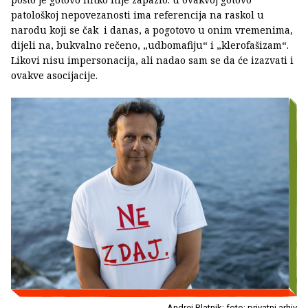
patološkoj nepovezanosti ima referencija na raskol u
narodu koji se čak i danas, a pogotovo u onim vremenima,
dijeli na, bukvalno rečeno, „udbomafiju“ i „klerofašizam“.
Likovi nisu impersonacija, ali nadao sam se da će izazvati i
ovakve asocijacije.
Andrej Blatnik; foto: privatni arhiv