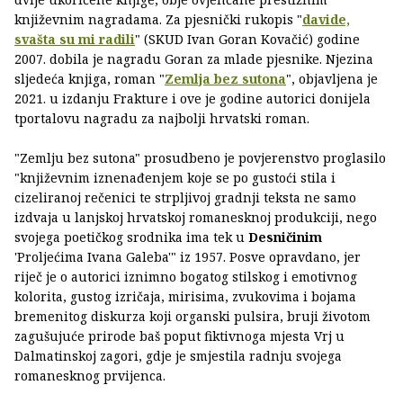
književnim nagradama. Za pjesnički rukopis "
davide,
svašta su mi radili
" (SKUD Ivan Goran Kovačić) godine
2007. dobila je nagradu Goran za mlade pjesnike. Njezina
sljedeća knjiga, roman "
Zemlja bez sutona
", objavljena je
2021. u izdanju Frakture i ove je godine autorici donijela
tportalovu nagradu za najbolji hrvatski roman.
"Zemlju bez sutona" prosudbeno je povjerenstvo proglasilo
"književnim iznenađenjem koje se po gustoći stila i
cizeliranoj rečenici te strpljivoj gradnji teksta ne samo
izdvaja u lanjskoj hrvatskoj romanesknoj produkciji, nego
svojega poetičkog srodnika ima tek u
Desničinim
'Proljećima Ivana Galeba'" iz 1957. Posve opravdano, jer
riječ je o autorici iznimno bogatog stilskog i emotivnog
kolorita, gustog izričaja, mirisima, zvukovima i bojama
bremenitog diskurza koji organski pulsira, bruji životom
zagušujuće prirode baš poput fiktivnoga mjesta Vrj u
Dalmatinskoj zagori, gdje je smjestila radnju svojega
romanesknog prvijenca.