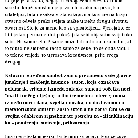
negdje je olakšalo, negdje u mnogočemu otežalo. U tom
smislu, književnost mi je prvo, i to ovako na prvu, kao
čitateljici, bila nekakva vrsta eskapizma koja me na kraju
stvarno odvela preko svijeta mašte u neku drugu životnu
stvarnost. Što je za mene kao za spisateljicu… Vjerojatno će
biti jedan permanentni pokušaj da sebi objasnim svijet oko
sebe. Ne samo sebi. Pisanje može biti intimno i samotno, ali
to nikad ne smijemo raditi samo za sebe. To se onda vidi. I
to tek ne vrijedi. To ugrožava kreativnost, prije svega
drugog.
Nalazim određeni simbolizam u prezimenu vaše glavne
junakinje i značenju imenice 'suton', koja označava
polumrak, vrijeme između zalaska sunca i početka noći.
Ima li i nečeg utješnog u tim trenucima interregnuma
između noći i dana, svjetla i mraka, i u doslovnom i u
metaforičkom smislu? Zašto suton a ne zora? Čini se da
svojim odabirom signalizirate potrebu za – ili inklinaciju
ka – pomirenju, smirenju, prihvaćanju.
Ima u engleskom jeziku taj termin za pojavu koja se zove