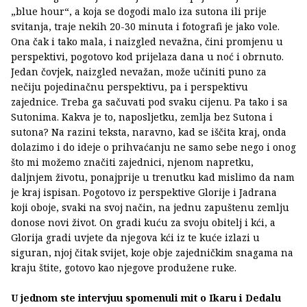
„blue hour“, a koja se dogodi malo iza sutona ili prije
svitanja, traje nekih 20-30 minuta i fotografi je jako vole.
Ona čak i tako mala, i naizgled nevažna, čini promjenu u
perspektivi, pogotovo kod prijelaza dana u noć i obrnuto.
Jedan čovjek, naizgled nevažan, može učiniti puno za
nečiju pojedinačnu perspektivu, pa i perspektivu
zajednice. Treba ga sačuvati pod svaku cijenu. Pa tako i sa
Sutonima. Kakva je to, naposljetku, zemlja bez Sutona i
sutona? Na razini teksta, naravno, kad se iščita kraj, onda
dolazimo i do ideje o prihvaćanju ne samo sebe nego i onog
što mi možemo značiti zajednici, njenom napretku,
daljnjem životu, ponajprije u trenutku kad mislimo da nam
je kraj ispisan. Pogotovo iz perspektive Glorije i Jadrana
koji oboje, svaki na svoj način, na jednu zapuštenu zemlju
donose novi život. On gradi kuću za svoju obitelj i kći, a
Glorija gradi uvjete da njegova kći iz te kuće izlazi u
siguran, njoj čitak svijet, koje obje zajedničkim snagama na
kraju štite, gotovo kao njegove produžene ruke.
U jednom ste intervjuu spomenuli mit o Ikaru i Dedalu