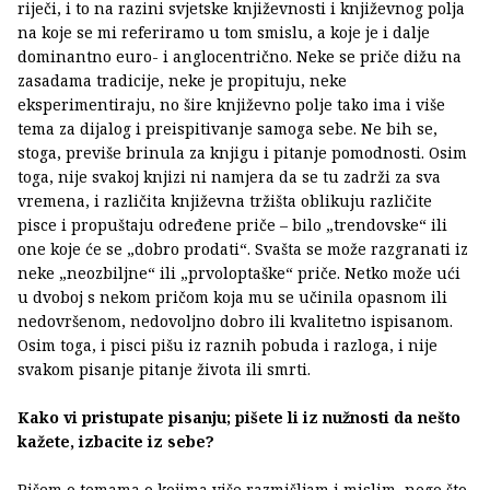
riječi, i to na razini svjetske književnosti i književnog polja
na koje se mi referiramo u tom smislu, a koje je i dalje
dominantno euro- i anglocentrično. Neke se priče dižu na
zasadama tradicije, neke je propituju, neke
eksperimentiraju, no šire književno polje tako ima i više
tema za dijalog i preispitivanje samoga sebe. Ne bih se,
stoga, previše brinula za knjigu i pitanje pomodnosti. Osim
toga, nije svakoj knjizi ni namjera da se tu zadrži za sva
vremena, i različita književna tržišta oblikuju različite
pisce i propuštaju određene priče – bilo „trendovske“ ili
one koje će se „dobro prodati“. Svašta se može razgranati iz
neke „neozbiljne“ ili „prvoloptaške“ priče. Netko može ući
u dvoboj s nekom pričom koja mu se učinila opasnom ili
nedovršenom, nedovoljno dobro ili kvalitetno ispisanom.
Osim toga, i pisci pišu iz raznih pobuda i razloga, i nije
svakom pisanje pitanje života ili smrti.
Kako vi pristupate pisanju; pišete li iz nužnosti da nešto
kažete, izbacite iz sebe?
Pišem o temama o kojima više razmišljam i mislim, nego što