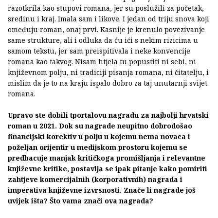
razotkrila kao stupovi romana, jer su poslužili za početak,
sredinu i kraj. Imala sam i likove. I jedan od triju snova koji
omeđuju roman, onaj prvi. Kasnije je krenulo povezivanje
same strukture, ali i odluka da ću ići s nekim rizicima u
samom tekstu, jer sam preispitivala i neke konvencije
romana kao takvog. Nisam htjela tu popustiti ni sebi, ni
književnom polju, ni tradiciji pisanja romana, ni čitatelju, i
mislim da je to na kraju ispalo dobro za taj unutarnji svijet
romana.
Upravo ste dobili tportalovu nagradu za najbolji hrvatski
roman u 2021. Dok su nagrade neupitno dobrodošao
financijski korektiv u polju u kojemu nema novaca i
poželjan orijentir u medijskom prostoru kojemu se
predbacuje manjak kritičkoga promišljanja i relevantne
književne kritike, postavlja se ipak pitanje kako pomiriti
zahtjeve komercijalnih (korporativnih) nagrada i
imperativa književne izvrsnosti. Znače li nagrade još
uvijek išta? Što vama znači ova nagrada?