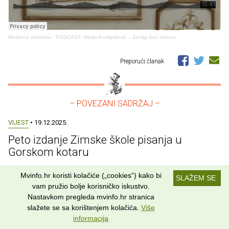
Moderna vremena
·
PODCAST: Marija Andrijašević – Zemlja bez sutona
Preporuči članak
– POVEZANI SADRŽAJ –
VIJEST
• 19.12.2025.
Peto izdanje Zimske škole pisanja u
Gorskom kotaru
Mvinfo.hr koristi kolačiće („cookies“) kako bi
SLAŽEM SE
VIJEST
• 24.02.2025.
vam pružio bolje korisničko iskustvo.
Finalisti nagrade Ivan Goran Kovačić za
Nastavkom pregleda mvinfo.hr stranica
najbolju pjesničku knjigu 2025.
slažete se sa korištenjem kolačića.
Više
informacija