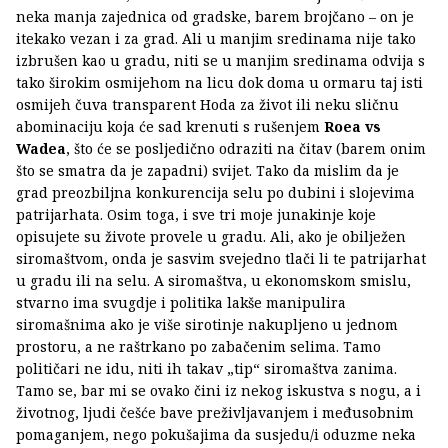
neka manja zajednica od gradske, barem brojčano – on je
itekako vezan i za grad. Ali u manjim sredinama nije tako
izbrušen kao u gradu, niti se u manjim sredinama odvija s
tako širokim osmijehom na licu dok doma u ormaru taj isti
osmijeh čuva transparent Hoda za život ili neku sličnu
abominaciju koja će sad krenuti s rušenjem
Roea vs
Wadea
, što će se posljedično odraziti na čitav (barem onim
što se smatra da je zapadni) svijet. Tako da mislim da je
grad preozbiljna konkurencija selu po dubini i slojevima
patrijarhata. Osim toga, i sve tri moje junakinje koje
opisujete su živote provele u gradu. Ali, ako je obilježen
siromaštvom, onda je sasvim svejedno tlači li te patrijarhat
u gradu ili na selu. A siromaštva, u ekonomskom smislu,
stvarno ima svugdje i politika lakše manipulira
siromašnima ako je više sirotinje nakupljeno u jednom
prostoru, a ne raštrkano po zabačenim selima. Tamo
političari ne idu, niti ih takav „tip“ siromaštva zanima.
Tamo se, bar mi se ovako čini iz nekog iskustva s nogu, a i
životnog, ljudi češće bave preživljavanjem i međusobnim
pomaganjem, nego pokušajima da susjedu/i oduzme neka