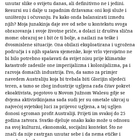
unutar slike o svijetu danas, ali definitivno ne i jedini.
Resursi su i dalje u zapadnim državama: oni koji služe i
uništenju i očuvanju. Pa kako onda balansirati između
njih? Moja junakinja daje sve od sebe u kontekstu svoga
obrazovanja i svoje životne priče, a dolazi iz društva slična
mome: obrazuj se i bit će ti bolje, a nailazi na teške i
dvosmislene situacije. Ona obilazi eksploatirana i ugrožena
područja i s njih spašava sjemenke, koje vrlo vjerojatno ne
bi bilo potrebno spašavati da svijet nisu prije klimatske
katastrofe zadesile one imperijalizma i kolonijalizma, pa i
razvoja domaćih industrija. Evo, da samo za primjer
navedem Australiju koja bi trebala biti Glorijin sljedeći
teren, a tamo se zbog industrije ugljena rađa čitav pokret
ekoaktivista, pogotovo u Novom Južnom Walesu gdje se
dvjema aktivistkinjama sada sudi jer su ometale ukrcaj u
najvećoj svjetskoj luci za prijevoz ugljena, a taj ugljen
donosi ogroman profit Australiji. Prijeti im svakoj do 25
godina zatvora. Svatko djeluje onako kako može u odnosu
na svoj kulturni, ekonomski, socijalni kontekst. Što ne
znači da nije rastrgan unutar sebe i da nema etičke i