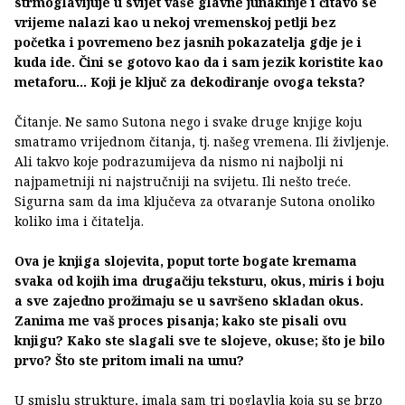
strmoglavljuje u svijet vaše glavne junakinje i čitavo se
vrijeme nalazi kao u nekoj vremenskoj petlji bez
početka i povremeno bez jasnih pokazatelja gdje je i
kuda ide. Čini se gotovo kao da i sam jezik koristite kao
metaforu… Koji je ključ za dekodiranje ovoga teksta?
Čitanje. Ne samo Sutona nego i svake druge knjige koju
smatramo vrijednom čitanja, tj. našeg vremena. Ili življenje.
Ali takvo koje podrazumijeva da nismo ni najbolji ni
najpametniji ni najstručniji na svijetu. Ili nešto treće.
Sigurna sam da ima ključeva za otvaranje Sutona onoliko
koliko ima i čitatelja.
Ova je knjiga slojevita, poput torte bogate kremama
svaka od kojih ima drugačiju teksturu, okus, miris i boju
a sve zajedno prožimaju se u savršeno skladan okus.
Zanima me vaš proces pisanja; kako ste pisali ovu
knjigu? Kako ste slagali sve te slojeve, okuse; što je bilo
prvo? Što ste pritom imali na umu?
U smislu strukture, imala sam tri poglavlja koja su se brzo