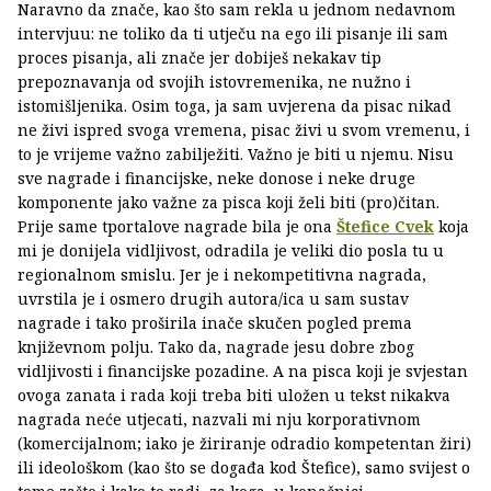
Naravno da znače, kao što sam rekla u jednom nedavnom
intervjuu: ne toliko da ti utječu na ego ili pisanje ili sam
proces pisanja, ali znače jer dobiješ nekakav tip
prepoznavanja od svojih istovremenika, ne nužno i
istomišljenika. Osim toga, ja sam uvjerena da pisac nikad
ne živi ispred svoga vremena, pisac živi u svom vremenu, i
to je vrijeme važno zabilježiti. Važno je biti u njemu. Nisu
sve nagrade i financijske, neke donose i neke druge
komponente jako važne za pisca koji želi biti (pro)čitan.
Prije same tportalove nagrade bila je ona
Štefice Cvek
koja
mi je donijela vidljivost, odradila je veliki dio posla tu u
regionalnom smislu. Jer je i nekompetitivna nagrada,
uvrstila je i osmero drugih autora/ica u sam sustav
nagrade i tako proširila inače skučen pogled prema
književnom polju. Tako da, nagrade jesu dobre zbog
vidljivosti i financijske pozadine. A na pisca koji je svjestan
ovoga zanata i rada koji treba biti uložen u tekst nikakva
nagrada neće utjecati, nazvali mi nju korporativnom
(komercijalnom; iako je žiriranje odradio kompetentan žiri)
ili ideološkom (kao što se događa kod Štefice), samo svijest o