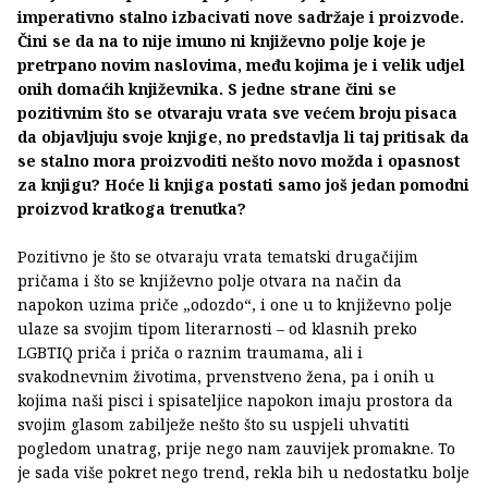
imperativno stalno izbacivati nove sadržaje i proizvode.
Čini se da na to nije imuno ni književno polje koje je
pretrpano novim naslovima, među kojima je i velik udjel
onih domaćih književnika. S jedne strane čini se
pozitivnim što se otvaraju vrata sve većem broju pisaca
da objavljuju svoje knjige, no predstavlja li taj pritisak da
se stalno mora proizvoditi nešto novo možda i opasnost
za knjigu? Hoće li knjiga postati samo još jedan pomodni
proizvod kratkoga trenutka?
Pozitivno je što se otvaraju vrata tematski drugačijim
pričama i što se književno polje otvara na način da
napokon uzima priče „odozdo“, i one u to književno polje
ulaze sa svojim tipom literarnosti – od klasnih preko
LGBTIQ priča i priča o raznim traumama, ali i
svakodnevnim životima, prvenstveno žena, pa i onih u
kojima naši pisci i spisateljice napokon imaju prostora da
svojim glasom zabilježe nešto što su uspjeli uhvatiti
pogledom unatrag, prije nego nam zauvijek promakne. To
je sada više pokret nego trend, rekla bih u nedostatku bolje