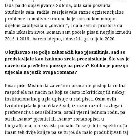
tada pa do objavljivanja Sutona, bila sam posvuda.
Studirala sam, radila, razrješavala razne egzistencijalne
probleme i emotivne traume koje sam nekim manjim
dijelom zabilježila u „davidu“, i dala sam si prostora da
malo iskusim život. Roman sam počela pisati negdje između
2015. i 2016., barem idejno, i dovršila ga u ljeto 2020.
U književno ste polje zakoračili kao pjesnikinja, sad se
predstavljate kao iznimno zrela prozaistkinja. Što vas je
navelo da pređete s poezije na prozu? Koliko je poezija
utjecala na jezik ovoga romana?
Pisac piše. Mislim da za većinu pisaca ne postoji ta rodna
raspodjela na način na koji se često iz kritičkog ili nekog
institucionalnog ugla upisuje u rad pisca. Osim ovih
tvrdolinijaša koji su čitav život, iz raznoraznih razloga i
preferencija i senzibiliteta, ostali vjerni jednom rodu, pa
su ili „samo“ pjesnici ili „samo“ romanopisci u
biografijama, a ne svašta pomalo. To se (isto) respektira. Ja
imam tek dvije knjige pa se tu još da malo produbljivati taj