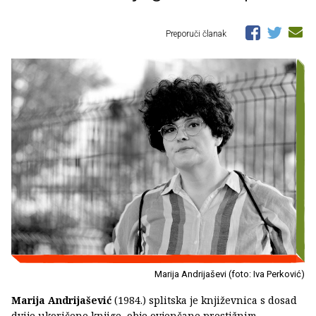
Preporuči članak
Marija Andrijaševi (foto: Iva Perković)
Marija Andrijašević
(1984.) splitska je književnica s dosad
dvije ukoričene knjige, obje ovjenčane prestižnim