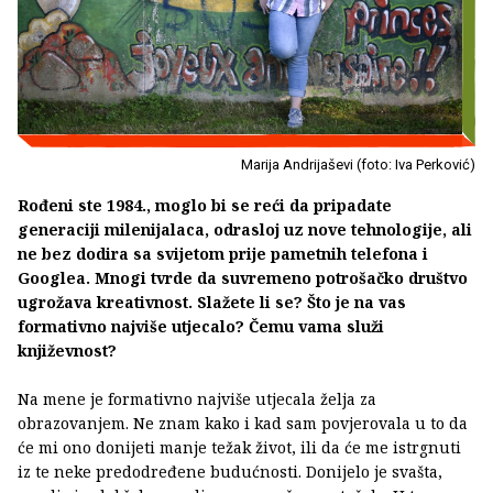
Marija Andrijaševi (foto: Iva Perković)
Rođeni ste 1984., moglo bi se reći da pripadate
generaciji milenijalaca, odrasloj uz nove tehnologije, ali
ne bez dodira sa svijetom prije pametnih telefona i
Googlea. Mnogi tvrde da suvremeno potrošačko društvo
ugrožava kreativnost. Slažete li se? Što je na vas
formativno najviše utjecalo? Čemu vama služi
književnost?
Na mene je formativno najviše utjecala želja za
obrazovanjem. Ne znam kako i kad sam povjerovala u to da
će mi ono donijeti manje težak život, ili da će me istrgnuti
iz te neke predodređene budućnosti. Donijelo je svašta,