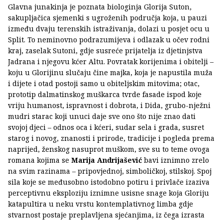
Glavna junakinja je poznata biologinja Glorija Suton,
sakupljačica sjemenki s ugroženih područja koja, u pauzi
između dvaju terenskih istraživanja, dolazi u posjet ocu u
Split. To neminovno podrazumijeva i odlazak u očev rodni
kraj, zaselak Sutoni, gdje susreće prijatelja iz djetinjstva
Jadrana i njegovu kćer Altu. Povratak korijenima i obitelji –
koju u Glorijinu slučaju čine majka, koja je napustila muža
i dijete i otad postoji samo u obiteljskim mitovima; otac,
prototip dalmatinskog muškarca tvrde fasade ispod koje
vriju humanost, ispravnost i dobrota, i Dida, grubo-nježni
mudri starac koji unuci daje sve ono što nije znao dati
svojoj djeci – odnos oca i kćeri, sudar sela i grada, susret
starog i novog, znanosti i prirode, tradicije i pogleda prema
naprijed, ženskog nasuprot muškom, sve su to teme ovoga
romana kojima se
Marija Andrijašević
bavi iznimno zrelo
na svim razinama – pripovjednoj, simboličkoj, stilskoj. Spoj
sila koje se međusobno istodobno potiru i privlače izaziva
perceptivnu eksploziju iznimne usisne snage koja Gloriju
katapultira u neku vrstu kontemplativnog limba gdje
stvarnost postaje preplavljena sjećanjima, iz čega izrasta