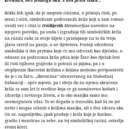
kreatura, bez jednoga oka, s dva prsta viška…
Rekla bih ipak, da je umjesto cinizma, u pitanju čisti, po
meni i očiti, simbolizam podrezanih krila koji u sam roman
uvodi već i citat iz
Ovidijevih
Metamorfoza
naveden na
njegovu početku, pa onda i izgradnja tih simboličkih krila
na razini rada za svoje dijete i pristajanje na to da tvoja
glava završi na panju, a ne djetetova. Postoji određena
simbolika u tim prstima koje će mu odrezati kao dječaku, u
odnosu na podrezana krila ptica koje Žare kao dječak lovi
ili ruši njihova gnijezda u potrazi za jajima, pa i u
otopljenim Ikarovim krilima o kojima možemo pretpostaviti
da je i za Žaru, „škovacina“ obrazovanog na Slobodnoj
Dalmaciji – opće mjesto, pa i ideju da su njemu skraćena
krila za sam let iz sredine koja će ga neminovno koštati i
zdravlja i sretnoga života, a to oko manjka samo mu
onemogućava izlaz. To se događa u trenutku kad bi on još
nešto i mogao učiniti s krilima manjka, ali s dva zdrava oka.
On se, naposljetku, ipak predaje i krila koja je kuckao,
gradio i montirao za sebe, na toj simboličkoj razini, ostavlja
svojoj kćeri.