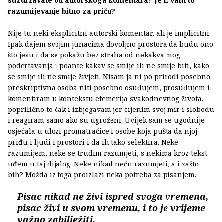
suzdržavate od autorskoga komentara? Je li vam to
razumijevanje bitno za priču?
Nije tu neki eksplicitni autorski komentar, ali je implicitni.
Ipak dajem svojim junacima dovoljno prostora da budu ono
što jesu i da se pokažu bez straha od nekakva mog
podcrtavanja i poante kakav se smije ili ne smije biti, kako
se smije ili ne smije živjeti. Nisam ja ni po prirodi posebno
preskriptivna osoba niti posebno osuđujem, prosuđujem i
komentiram u kontekstu efemerija svakodnevnog života,
poprilično to čak i izbjegavam jer cijenim svoj mir i slobodu
i reagiram samo ako su ugroženi. Uvijek sam se ugodnije
osjećala u ulozi promatračice i osobe koja pušta da njoj
priđu i ljudi i prostori i da ih tako selektira. Neke
razumijem, neke se trudim razumjeti, s nekima kroz tekst
uđem u taj dijalog. Neke nikad neću razumjeti, a i zašto
bih? Možda iz toga proizlazi neka potreba za pisanjem.
Pisac nikad ne živi ispred svoga vremena,
pisac živi u svom vremenu, i to je vrijeme
važno zabilježiti.