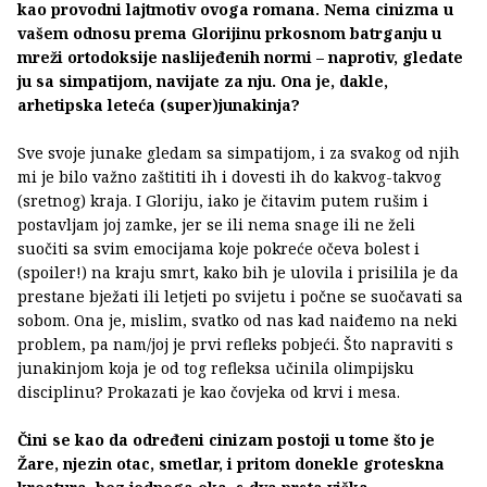
kao provodni lajtmotiv ovoga romana. Nema cinizma u
vašem odnosu prema Glorijinu prkosnom batrganju u
mreži ortodoksije naslijeđenih normi – naprotiv, gledate
ju sa simpatijom, navijate za nju. Ona je, dakle,
arhetipska leteća (super)junakinja?
Sve svoje junake gledam sa simpatijom, i za svakog od njih
mi je bilo važno zaštititi ih i dovesti ih do kakvog-takvog
(sretnog) kraja. I Gloriju, iako je čitavim putem rušim i
postavljam joj zamke, jer se ili nema snage ili ne želi
suočiti sa svim emocijama koje pokreće očeva bolest i
(spoiler!) na kraju smrt, kako bih je ulovila i prisilila je da
prestane bježati ili letjeti po svijetu i počne se suočavati sa
sobom. Ona je, mislim, svatko od nas kad naiđemo na neki
problem, pa nam/joj je prvi refleks pobjeći. Što napraviti s
junakinjom koja je od tog refleksa učinila olimpijsku
disciplinu? Prokazati je kao čovjeka od krvi i mesa.
Čini se kao da određeni cinizam postoji u tome što je
Žare, njezin otac, smetlar, i pritom donekle groteskna