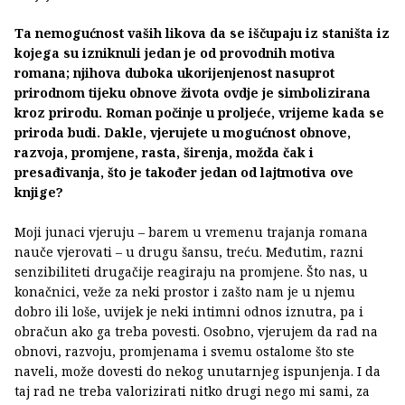
Ta nemogućnost vaših likova da se iščupaju iz staništa iz
kojega su izniknuli jedan je od provodnih motiva
romana; njihova duboka ukorijenjenost nasuprot
prirodnom tijeku obnove života ovdje je simbolizirana
kroz prirodu. Roman počinje u proljeće, vrijeme kada se
priroda budi. Dakle, vjerujete u mogućnost obnove,
razvoja, promjene, rasta, širenja, možda čak i
presađivanja, što je također jedan od lajtmotiva ove
knjige?
Moji junaci vjeruju – barem u vremenu trajanja romana
nauče vjerovati – u drugu šansu, treću. Međutim, razni
senzibiliteti drugačije reagiraju na promjene. Što nas, u
konačnici, veže za neki prostor i zašto nam je u njemu
dobro ili loše, uvijek je neki intimni odnos iznutra, pa i
obračun ako ga treba povesti. Osobno, vjerujem da rad na
obnovi, razvoju, promjenama i svemu ostalome što ste
naveli, može dovesti do nekog unutarnjeg ispunjenja. I da
taj rad ne treba valorizirati nitko drugi nego mi sami, za