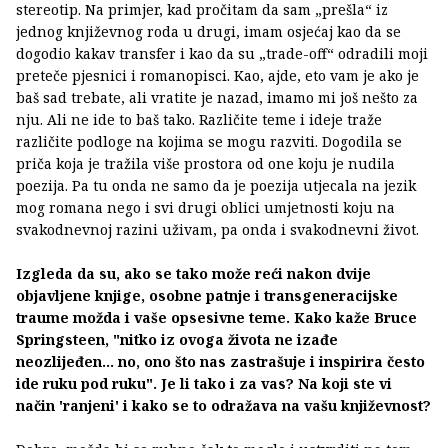
stereotip. Na primjer, kad pročitam da sam „prešla“ iz
jednog književnog roda u drugi, imam osjećaj kao da se
dogodio kakav transfer i kao da su „trade-off“ odradili moji
preteče pjesnici i romanopisci. Kao, ajde, eto vam je ako je
baš sad trebate, ali vratite je nazad, imamo mi još nešto za
nju. Ali ne ide to baš tako. Različite teme i ideje traže
različite podloge na kojima se mogu razviti. Dogodila se
priča koja je tražila više prostora od one koju je nudila
poezija. Pa tu onda ne samo da je poezija utjecala na jezik
mog romana nego i svi drugi oblici umjetnosti koju na
svakodnevnoj razini uživam, pa onda i svakodnevni život.
Izgleda da su, ako se tako može reći nakon dvije
objavljene knjige, osobne patnje i transgeneracijske
traume možda i vaše opsesivne teme. Kako kaže Bruce
Springsteen, "nitko iz ovoga života ne izađe
neozlijeđen… no, ono što nas zastrašuje i inspirira često
ide ruku pod ruku". Je li tako i za vas? Na koji ste vi
način 'ranjeni' i kako se to odražava na vašu književnost?