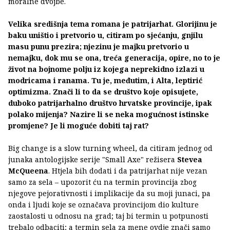
moralne dvojbe.
Velika središnja tema romana je patrijarhat. Glorijinu je
baku uništio i pretvorio u, citiram po sjećanju, gnjilu
masu punu prezira; njezinu je majku pretvorio u
nemajku, dok mu se ona, treća generacija, opire, no to je
život na bojnome polju iz kojega neprekidno izlazi u
modricama i ranama. Tu je, međutim, i Alta, leptirić
optimizma. Znači li to da se društvo koje opisujete,
duboko patrijarhalno društvo hrvatske provincije, ipak
polako mijenja? Nazire li se neka mogućnost istinske
promjene? Je li moguće dobiti taj rat?
Big change is a slow turning wheel, da citiram jednog od
junaka antologijske serije "Small Axe" režisera
Stevea
McQueena
. Htjela bih dodati i da patrijarhat nije vezan
samo za sela – upozorit ću na termin provincija zbog
njegove pejorativnosti i implikacije da su moji junaci, pa
onda i ljudi koje se označava provincijom dio kulture
zaostalosti u odnosu na grad; taj bi termin u potpunosti
trebalo odbaciti; a termin sela za mene ovdje znači samo