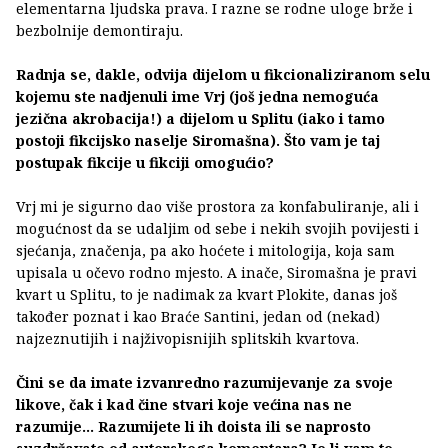
elementarna ljudska prava. I razne se rodne uloge brže i
bezbolnije demontiraju.
Radnja se, dakle, odvija dijelom u fikcionaliziranom selu
kojemu ste nadjenuli ime Vrj (još jedna nemoguća
jezična akrobacija!) a dijelom u Splitu (iako i tamo
postoji fikcijsko naselje Siromašna). Što vam je taj
postupak fikcije u fikciji omogućio?
Vrj mi je sigurno dao više prostora za konfabuliranje, ali i
mogućnost da se udaljim od sebe i nekih svojih povijesti i
sjećanja, značenja, pa ako hoćete i mitologija, koja sam
upisala u očevo rodno mjesto. A inače, Siromašna je pravi
kvart u Splitu, to je nadimak za kvart Plokite, danas još
također poznat i kao Braće Santini, jedan od (nekad)
najzeznutijih i najživopisnijih splitskih kvartova.
Čini se da imate izvanredno razumijevanje za svoje
likove, čak i kad čine stvari koje većina nas ne
razumije… Razumijete li ih doista ili se naprosto