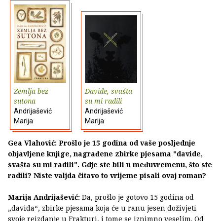
Zemlja bez
Davide, svašta
sutona
su mi radili
Andrijašević
Andrijašević
Marija
Marija
Gea Vlahović: Prošlo je 15 godina od vaše posljednje
objavljene knjige, nagrađene zbirke pjesama "davide,
svašta su mi radili". Gdje ste bili u međuvremenu, što ste
radili? Niste valjda čitavo to vrijeme pisali ovaj roman?
Marija Andrijašević:
Da, prošlo je gotovo 15 godina od
„davida“, zbirke pjesama koja će u ranu jesen doživjeti
svoje reizdanje u Frakturi, i tome se iznimno veselim. Od