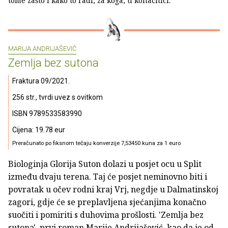
tome zašto i kako to radi, za koga, u konačnici.
MARIJA ANDRIJAŠEVIĆ
Zemlja bez sutona
Fraktura 09/2021.
256 str., tvrdi uvez s ovitkom
ISBN 9789533583990
Cijena: 19.78 eur
Preračunato po fiksnom tečaju konverzije 7,53450 kuna za 1 euro
Biologinja Glorija Suton dolazi u posjet ocu u Split
između dvaju terena. Taj će posjet neminovno biti i
povratak u očev rodni kraj Vrj, negdje u Dalmatinskoj
zagori, gdje će se preplavljena sjećanjima konačno
suočiti i pomiriti s duhovima prošlosti. 'Zemlja bez
sutona', prvi roman Marije Andrijašević, kao da je od