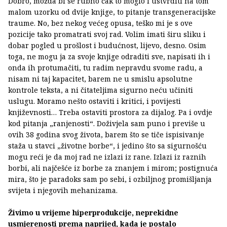
Dobro, možda bi se rubno čak to moglo i ustvrditi na tom
malom uzorku od dvije knjige, to pitanje transgeneracijske
traume. No, bez nekog većeg opusa, teško mi je s ove
pozicije tako promatrati svoj rad. Volim imati širu sliku i
dobar pogled u prošlost i budućnost, lijevo, desno. Osim
toga, ne mogu ja za svoje knjige odraditi sve, napisati ih i
onda ih protumačiti, tu radim nepravdu svome radu, a
nisam ni taj kapacitet, barem ne u smislu apsolutne
kontrole teksta, a ni čitateljima sigurno neću učiniti
uslugu. Moramo nešto ostaviti i kritici, i povijesti
književnosti… Treba ostaviti prostora za dijalog. Pa i ovdje
kod pitanja „ranjenosti“. Doživjela sam puno i previše u
ovih 38 godina svog života, barem što se tiče ispisivanje
staža u stavci „životne borbe“, i jedino što sa sigurnošću
mogu reći je da moj rad ne izlazi iz rane. Izlazi iz raznih
borbi, ali najčešće iz borbe za znanjem i mirom; postignuća
mira, što je paradoks sam po sebi, i ozbiljnog promišljanja
svijeta i njegovih mehanizama.
Živimo u vrijeme hiperprodukcije, neprekidne
usmjerenosti prema naprijed, kada je postalo