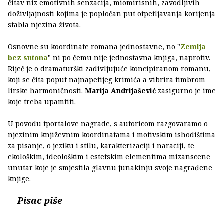
čitav niz emotivnih senzacija, miomirisnih, zavodljivih
doživljajnosti kojima je popločan put otpetljavanja korijenja
stabla njezina života.
Osnovne su koordinate romana jednostavne, no "
Zemlja
bez suton
a
" ni po čemu nije jednostavna knjiga, naprotiv.
Riječ je o dramaturški zadivljujuće koncipiranom romanu,
koji se čita poput najnapetijeg krimića a vibrira timbrom
lirske harmoničnosti.
Marija Andrijašević
zasigurno je ime
koje treba upamtiti.
U povodu tportalove nagrade, s autoricom razgovaramo o
njezinim književnim koordinatama i motivskim ishodištima
za pisanje, o jeziku i stilu, karakterizaciji i naraciji, te
ekološkim, ideološkim i estetskim elementima mizanscene
unutar koje je smjestila glavnu junakinju svoje nagrađene
knjige.
Pisac piše