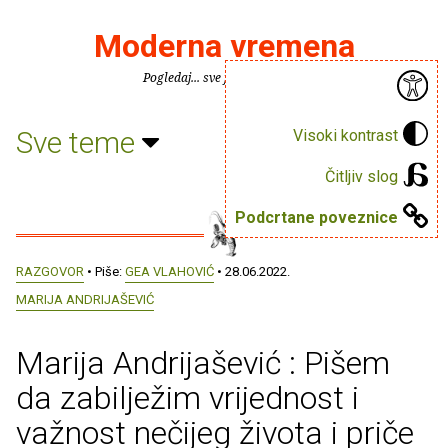
Moderna vremena
Pogledaj... sve je puno knjiga.
Sve teme
Visoki kontrast
Čitljiv slog
Podcrtane poveznice
RAZGOVOR
• Piše:
GEA VLAHOVIĆ
• 28.06.2022.
MARIJA ANDRIJAŠEVIĆ
Marija Andrijašević : Pišem
da zabilježim vrijednost i
važnost nečijeg života i priče