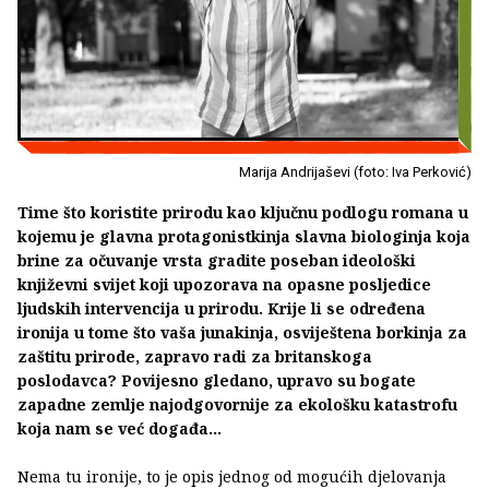
Marija Andrijaševi (foto: Iva Perković)
Time što koristite prirodu kao ključnu podlogu romana u
kojemu je glavna protagonistkinja slavna biologinja koja
brine za očuvanje vrsta gradite poseban ideološki
književni svijet koji upozorava na opasne posljedice
ljudskih intervencija u prirodu. Krije li se određena
ironija u tome što vaša junakinja, osviještena borkinja za
zaštitu prirode, zapravo radi za britanskoga
poslodavca? Povijesno gledano, upravo su bogate
zapadne zemlje najodgovornije za ekološku katastrofu
koja nam se već događa...
Nema tu ironije, to je opis jednog od mogućih djelovanja