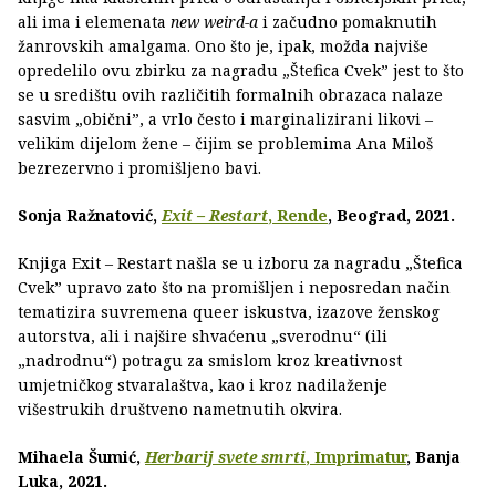
ali ima i elemenata
new weird-a
i začudno pomaknutih
žanrovskih amalgama. Ono što je, ipak, možda najviše
opredelilo ovu zbirku za nagradu „Štefica Cvek” jest to što
se u središtu ovih različitih formalnih obrazaca nalaze
sasvim „obični”, a vrlo često i marginalizirani likovi –
velikim dijelom žene – čijim se problemima Ana Miloš
bezrezervno i promišljeno bavi.
Sonja Ražnatović,
Exit – Restart
, Rende
, Beograd, 2021.
Knjiga Exit – Restart našla se u izboru za nagradu „Štefica
Cvek” upravo zato što na promišljen i neposredan način
tematizira suvremena queer iskustva, izazove ženskog
autorstva, ali i najšire shvaćenu „sverodnu“ (ili
„nadrodnu“) potragu za smislom kroz kreativnost
umjetničkog stvaralaštva, kao i kroz nadilaženje
višestrukih društveno nametnutih okvira.
Mihaela Šumić,
Herbarij svete smrti
, Imprimatur
, Banja
Luka, 2021.