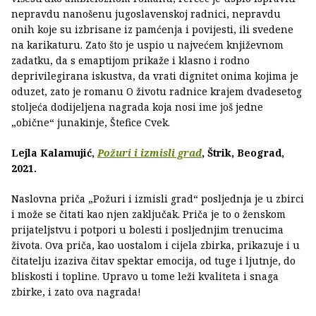
nepravdu nanošenu jugoslavenskoj radnici, nepravdu
onih koje su izbrisane iz pamćenja i povijesti, ili svedene
na karikaturu. Zato što je uspio u najvećem književnom
zadatku, da s emaptijom prikaže i klasno i rodno
deprivilegirana iskustva, da vrati dignitet onima kojima je
oduzet, zato je romanu O životu radnice krajem dvadesetog
stoljeća dodijeljena nagrada koja nosi ime još jedne
„obične“ junakinje, Štefice Cvek.
Lejla Kalamujić,
Požuri i izmisli grad
, Štrik, Beograd,
2021.
Naslovna priča „Požuri i izmisli grad“ posljednja je u zbirci
i može se čitati kao njen zaključak. Priča je to o ženskom
prijateljstvu i potpori u bolesti i posljednjim trenucima
života. Ova priča, kao uostalom i cijela zbirka, prikazuje i u
čitatelju izaziva čitav spektar emocija, od tuge i ljutnje, do
bliskosti i topline. Upravo u tome leži kvaliteta i snaga
zbirke, i zato ova nagrada!