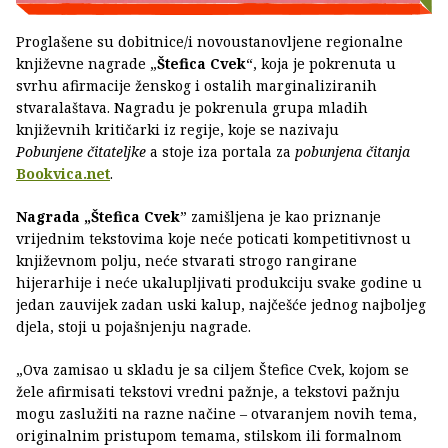
Proglašene su dobitnice/i novoustanovljene regionalne
književne nagrade „
Štefica Cvek
“, koja je pokrenuta u
svrhu afirmacije ženskog i ostalih marginaliziranih
stvaralaštava. Nagradu je pokrenula grupa mladih
književnih kritičarki iz regije, koje se nazivaju
Pobunjene čitateljke
a stoje iza portala za
pobunjena čitanja
Bookvica.net
.
Nagrada „Štefica Cvek
” zamišljena je kao priznanje
vrijednim tekstovima koje neće poticati kompetitivnost u
književnom polju, neće stvarati strogo rangirane
hijerarhije i neće ukalupljivati produkciju svake godine u
jedan zauvijek zadan uski kalup, najčešće jednog najboljeg
djela, stoji u pojašnjenju nagrade.
„Ova zamisao u skladu je sa ciljem Štefice Cvek, kojom se
žele afirmisati tekstovi vredni pažnje, a tekstovi pažnju
mogu zaslužiti na razne načine – otvaranjem novih tema,
originalnim pristupom temama, stilskom ili formalnom