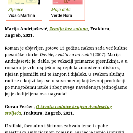
Stjenice
Moja dota
Vidaić Martina
Verde Nora
Marija Andrijašević,
Zemlja bez sutona
, Fraktura,
Zagreb, 2021.
Roman je objavljen gotovo 15 godina nakon sada već kultne
pjesničke zbirke
Davide, svašta su mi radili
(2007). Marija
Andrijašević je, dakle, po vokaciji primarno pjesnikinja, a u
romanu je vrlo uspješno ispreplela znanstveni diskurs,
nježan pjesnički stil te žargon i dijalekt. U svakom slučaju,
radi se o knjizi koja se u suvremenoj književnoj produkciji
po mnogočemu ističe i zbog svega navedenoga jednoglasno
joj je dodijeljena ova nagrada!
Goran Ferčec,
O životu radnice krajem dvadesetog
stoljeća
, Fraktura, Zagreb, 2021.
U stilski, formalno i širinom zahvata teme i epohe
višestruko ambicioznom romanu, Ferčec je uspio ispraviti