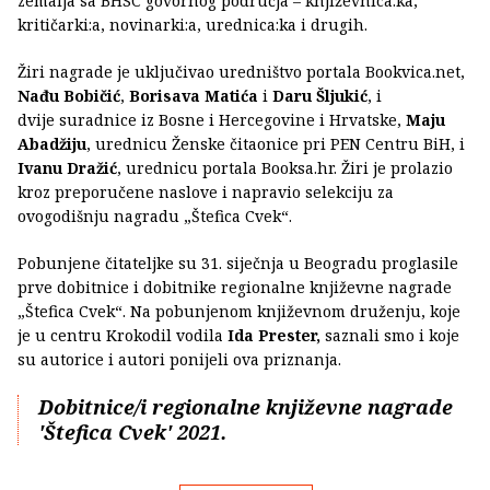
zemalja sa BHSC govornog područja – književnica:ka,
kritičarki:a, novinarki:a, urednica:ka i drugih.
Žiri nagrade je uključivao uredništvo portala Bookvica.net,
Nađu Bobičić
,
Borisava Matića
i
Daru Šljukić
, i
dvije suradnice iz Bosne i Hercegovine i Hrvatske,
Maju
Abadžiju
, urednicu Ženske čitaonice pri PEN Centru BiH, i
Ivanu Dražić
, urednicu portala Booksa.hr. Žiri je prolazio
kroz preporučene naslove i napravio selekciju za
ovogodišnju nagradu „Štefica Cvek“.
Pobunjene čitateljke su 31. siječnja u Beogradu proglasile
prve dobitnice i dobitnike regionalne književne nagrade
„Štefica Cvek“. Na pobunjenom književnom druženju, koje
je u centru Krokodil vodila
Ida Prester,
saznali smo i koje
su autorice i autori ponijeli ova priznanja.
Dobitnice/i regionalne književne nagrade
'Štefica Cvek' 2021.