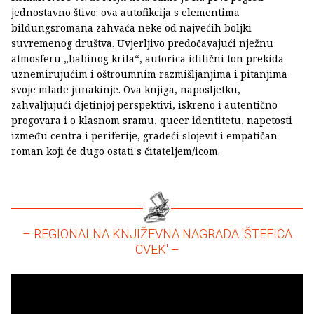
jednostavno štivo: ova autofikcija s elementima
bildungsromana zahvaća neke od najvećih boljki
suvremenog društva. Uvjerljivo predočavajući nježnu
atmosferu „babinog krila“, autorica idilični ton prekida
uznemirujućim i oštroumnim razmišljanjima i pitanjima
svoje mlade junakinje. Ova knjiga, naposljetku,
zahvaljujući djetinjoj perspektivi, iskreno i autentično
progovara i o klasnom sramu, queer identitetu, napetosti
između centra i periferije, gradeći slojevit i empatičan
roman koji će dugo ostati s čitateljem/icom.
– REGIONALNA KNJIŽEVNA NAGRADA 'ŠTEFICA
CVEK' –