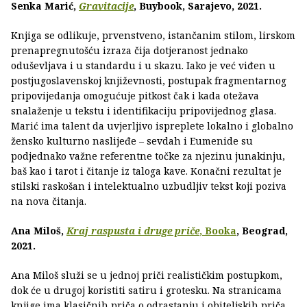
Senka Marić,
Gravitacije
, Buybook, Sarajevo, 2021.
Knjiga se odlikuje, prvenstveno, istančanim stilom, lirskom
prenapregnutošću izraza čija dotjeranost jednako
oduševljava i u standardu i u skazu. Iako je već viđen u
postjugoslavenskoj književnosti, postupak fragmentarnog
pripovijedanja omogućuje pitkost čak i kada otežava
snalaženje u tekstu i identifikaciju pripovijednog glasa.
Marić ima talent da uvjerljivo ispreplete lokalno i globalno
žensko kulturno naslijeđe – sevdah i Eumenide su
podjednako važne referentne točke za njezinu junakinju,
baš kao i tarot i čitanje iz taloga kave. Konačni rezultat je
stilski raskošan i intelektualno uzbudljiv tekst koji poziva
na nova čitanja.
Ana Miloš,
Kraj raspusta i druge priče
, Booka
, Beograd,
2021.
Ana Miloš služi se u jednoj priči realističkim postupkom,
dok će u drugoj koristiti satiru i grotesku. Na stranicama
knjige ima klasičnih priča o odrastanju i obiteljskih priča,