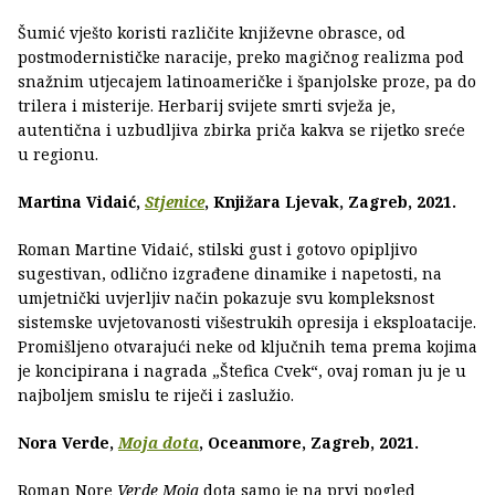
Šumić vješto koristi različite književne obrasce, od
postmodernističke naracije, preko magičnog realizma pod
snažnim utjecajem latinoameričke i španjolske proze, pa do
trilera i misterije. Herbarij svijete smrti svježa je,
autentična i uzbudljiva zbirka priča kakva se rijetko sreće
u regionu.
Martina Vidaić,
Stjenice
, Knjižara Ljevak, Zagreb, 2021.
Roman Martine Vidaić, stilski gust i gotovo opipljivo
sugestivan, odlično izgrađene dinamike i napetosti, na
umjetnički uvjerljiv način pokazuje svu kompleksnost
sistemske uvjetovanosti višestrukih opresija i eksploatacije.
Promišljeno otvarajući neke od ključnih tema prema kojima
je koncipirana i nagrada „Štefica Cvek“, ovaj roman ju je u
najboljem smislu te riječi i zaslužio.
Nora Verde,
Moja dota
, Oceanmore, Zagreb, 2021.
Roman Nore
Verde Moja
dota samo je na prvi pogled