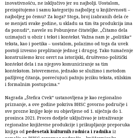
inovativnošću, ne isključivo jer su najbolji. Uostalom,
preispitujemo i samu kategoriju najboljeg u književnosti –
najboljeg po čemu? Za koga? Stoga, broj izabranih dela će
se menjati svake godine, u skladu sa tim šta produkcija ima
da ponudi“, navele su Pobunjene čitateljke. „Čitamo dela
uzimajući u obzir i tekst i kontekst. Važna nam je „politika“
teksta, kao i poetika – uostalom, polazimo od toga da uvek
postoji izvesno preplitanje jednog i drugog. Tako tumačenje
konstruišemo kroz osvrt na istorijski, društveno-politički
kontekst dela i na njegovo komuniciranje sa tim
kontekstom. Istovremeno, jednako se služimo i metodom
pažljivog čitanja, posvećujući pažnju jeziku teksta, stilskim
i formalnim postupcima.“
Nagrada „Štefica Cvek” ustanovljena je kao regionalno
priznanje, a ove godine pokriva BHSC govorno područje i
sve prozne knjige koje su objavljene od 1. siječnja do 1.
prosinca 2021. Proces dodjele uključivao je istraživanje
regionalne književne produkcije i prikupljanje preporuka
knjiga od
pedesetak kulturnih radnica i radnika
iz