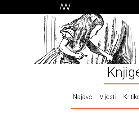
Knjig
Najave
Vijesti
Kritik