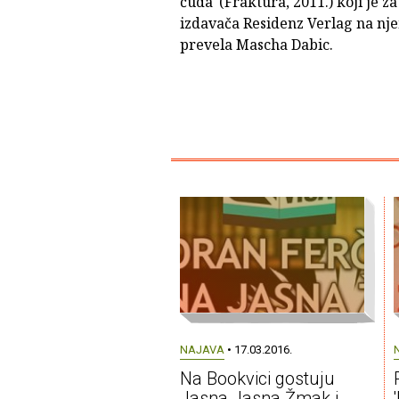
čuda' (Fraktura, 2011.) koji je za
izdavača Residenz Verlag na nj
prevela Mascha Dabic.
NAJAVA
• 17.03.2016.
Na Bookvici gostuju
Jasna Jasna Žmak i