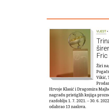
VIJEST
• 
Trin
šir
Fri
Žiri n
Pogačn
Vikić,
Prodan
Hrvoje Klasić i Dragomira Majhe
nagradu pristiglih knjiga prozne
razdoblju 1. 7. 2021. – 30. 6. 202
odabrao 13 naslova.