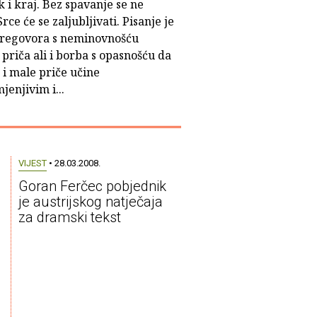
 i kraj. Bez spavanje se ne
rce će se zaljubljivati. Pisanje je
pregovora s neminovnošću
 priča ali i borba s opasnošću da
 i male priče učine
enjivim i...
VIJEST
• 28.03.2008.
Goran Ferčec pobjednik
je austrijskog natječaja
za dramski tekst