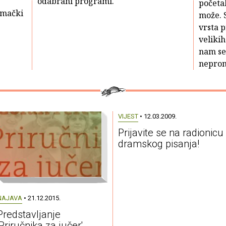
odabrani programi.
početak
emački
može. S
vrsta 
velikih
nam se
nepromj
VIJEST
• 12.03.2009.
Prijavite se na radionicu
dramskog pisanja!
NAJAVA
• 21.12.2015.
Predstavljanje
'Priručnika za jučer'