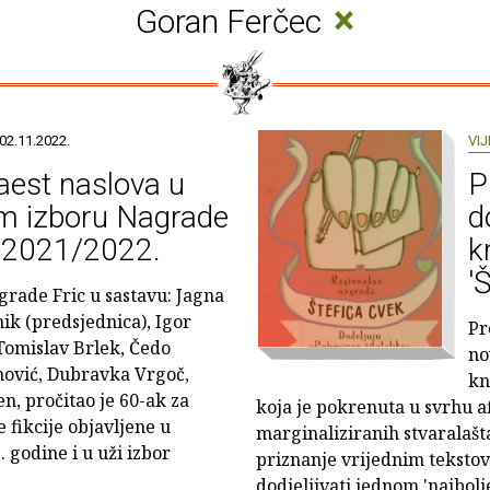
×
Goran Ferčec
02.11.2022.
VIJ
aest naslova u
P
em izboru Nagrade
d
c 2021/2022.
k
'
agrade Fric u sastavu: Jagna
ik (predsjednica), Igor
Pr
 Tomislav Brlek, Čedo
no
ović, Dubravka Vrgoč,
kn
n, pročitao je 60-ak za
koja je pokrenuta u svrhu af
 fikcije objavljene u
marginaliziranih stvaralašt
2. godine i u uži izbor
priznanje vrijednim tekstov
dodjeljivati jednom 'najbolj