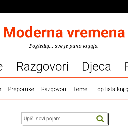
Moderna vremena
Pogledaj... sve je puno knjiga.
e
Razgovori
Djeca
e
Preporuke
Razgovori
Teme
Top lista knji