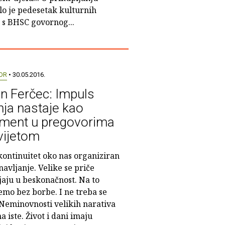
lo je pedesetak kulturnih
a s BHSC govornog...
OR
• 30.05.2016.
n Ferčec: Impuls
nja nastaje kao
ment u pregovorima
vijetom
kontinuitet oko nas organiziran
avljanje. Velike se priče
jaju u beskonačnost. Na to
emo bez borbe. I ne treba se
 Neminovnosti velikih narativa
a iste. Život i dani imaju