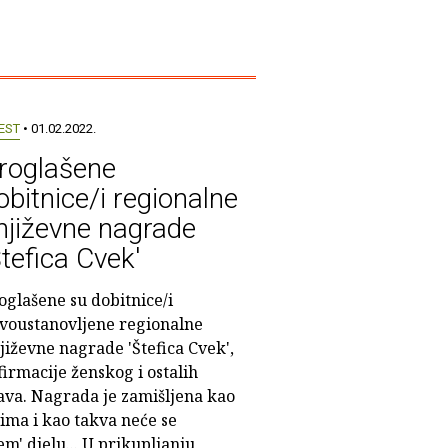
EST
• 01.02.2022.
roglašene
obitnice/i regionalne
njiževne nagrade
Štefica Cvek'
oglašene su dobitnice/i
voustanovljene regionalne
jiževne nagrade 'Štefica Cvek',
irmacije ženskog i ostalih
ava. Nagrada je zamišljena kao
ima i kao takva neće se
em' djelu... U prikupljanju