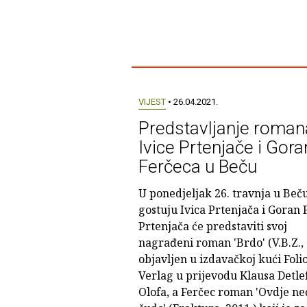
VIJEST
• 26.04.2021.
Predstavljanje roman
Ivice Prtenjače i Gor
Ferčeca u Beču
U ponedjeljak 26. travnja u Beč
gostuju Ivica Prtenjača i Goran 
Prtenjača će predstaviti svoj
nagrađeni roman 'Brdo' (V.B.Z., 
objavljen u izdavačkoj kući Foli
Verlag u prijevodu Klausa Detle
Olofa, a Ferčec roman 'Ovdje neć