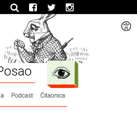
Posao
ga
Podcast
Čitaonica