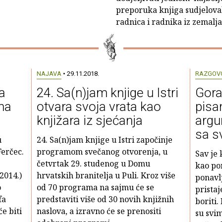
preporuka knjiga sudjelova
radnica i radnika iz zemalj
NAJAVA
• 29.11.2018.
RAZGOV
a
24. Sa(n)jam knjige u Istri
Gora
ana
otvara svoja vrata kao
pisa
knjižara iz sjećanja
argu
sa s
u
24. Sa(n)jam knjige u Istri započinje
Ferčec.
programom svečanog otvorenja, u
Sav je 
četvrtak 29. studenog u Domu
kao pon
2014.)
hrvatskih branitelja u Puli. Kroz više
ponavl
o
od 70 programa na sajmu će se
pristaj
fa
predstaviti više od 30 novih knjižnih
boriti.
e biti
naslova, a izravno će se prenositi
su svim