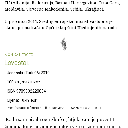
EU (Albanija, Bjelorusija, Bosna i Hercegovina, Crna Gora,
Moldavija, Sjeverna Makedonija, Srbija, Ukrajina).
U prosincu 2011. Srednjoeuropska inicijativa dobila je
status promatrača u Općoj skupštini Ujedinjenih naroda.
MONIKA HERCEG
Lovostaj.
Jesenski i Turk 06/2019.
100 str., meki uvez
ISBN 9789532228854
Cijena: 10.49 eur
Preračunato po fiksnom tečaju konverzije 7,53450 kuna za 1 euro
'Kada sam pisala ovu zbirku, htjela sam je posvetiti
ženama koje su za mene jake i velike, ženama koje su