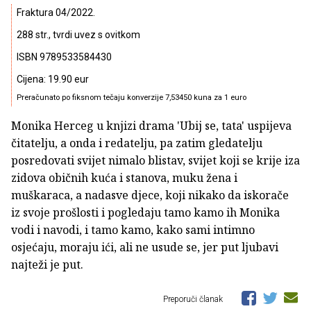
Fraktura 04/2022.
288 str., tvrdi uvez s ovitkom
ISBN 9789533584430
Cijena: 19.90 eur
Preračunato po fiksnom tečaju konverzije 7,53450 kuna za 1 euro
Monika Herceg u knjizi drama 'Ubij se, tata' uspijeva
čitatelju, a onda i redatelju, pa zatim gledatelju
posredovati svijet nimalo blistav, svijet koji se krije iza
zidova običnih kuća i stanova, muku žena i
muškaraca, a nadasve djece, koji nikako da iskorače
iz svoje prošlosti i pogledaju tamo kamo ih Monika
vodi i navodi, i tamo kamo, kako sami intimno
osjećaju, moraju ići, ali ne usude se, jer put ljubavi
najteži je put.
Preporuči članak