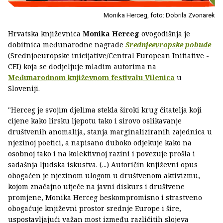
Monika Herceg, foto: Dobrila Zvonarek
Hrvatska književnica
Monika Herceg
ovogodišnja je
dobitnica međunarodne nagrade
Srednjeevropske pobude
(Srednjoeuropske inicijative/Central European Initiative -
CEI) koja se dodjeljuje mladim autorima na
Međunarodnom književnom festivalu Vilenica
u
Sloveniji.
"Herceg je svojim djelima stekla široki krug čitatelja koji
cijene kako lirsku ljepotu tako i sirovo oslikavanje
društvenih anomalija, stanja marginaliziranih zajednica u
njezinoj poetici, a napisano duboko odjekuje kako na
osobnoj tako i na kolektivnoj razini i povezuje prošla i
sadašnja ljudska iskustva. (...) Autoričin književni opus
obogaćen je njezinom ulogom u društvenom aktivizmu,
kojom značajno utječe na javni diskurs i društvene
promjene, Monika Herceg beskompromisno i strastveno
obogaćuje književni prostor srednje Europe i šire,
uspostavljajući važan most između različitih slojeva