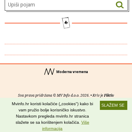
Moderna vremena
Sva prava pridržana © MV Info d.o.o. 2026. • Kriv je
Fiktiv
Mvinfo.hr koristi kolačiće („cookies“) kako bi
SLAŽEM SE
O nama
•
Pomoć
•
Uvjeti korištenja
•
RSS kanali
vam pružio bolje korisničko iskustvo.
Nastavkom pregleda mvinfo.hr stranica
Potraži nas na:
slažete se sa korištenjem kolačića.
Više
informacija