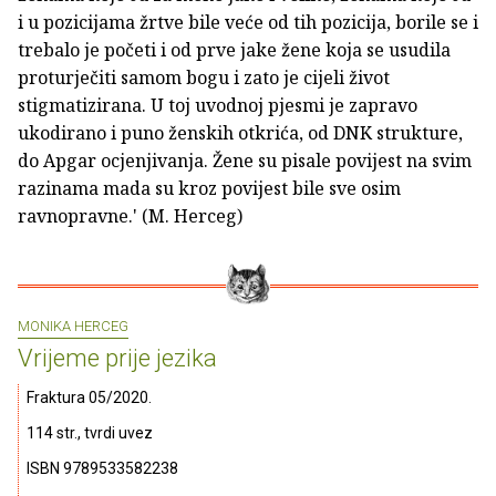
i u pozicijama žrtve bile veće od tih pozicija, borile se i
trebalo je početi i od prve jake žene koja se usudila
proturječiti samom bogu i zato je cijeli život
stigmatizirana. U toj uvodnoj pjesmi je zapravo
ukodirano i puno ženskih otkrića, od DNK strukture,
do Apgar ocjenjivanja. Žene su pisale povijest na svim
razinama mada su kroz povijest bile sve osim
ravnopravne.' (M. Herceg)
MONIKA HERCEG
Vrijeme prije jezika
Fraktura 05/2020.
114 str., tvrdi uvez
ISBN 9789533582238