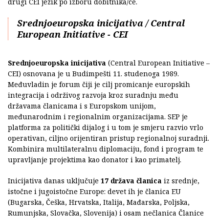
drugi CEI jezik po izboru dobitnika/ce.
Srednjoeuropska inicijativa / Central
European Initiative - CEI
Srednjoeuropska inicijativa
(Central European Initiative –
CEI) osnovana je u Budimpešti 11. studenoga 1989.
Međuvladin je forum čiji je cilj promicanje europskih
integracija i održivog razvoja kroz suradnju među
državama članicama i s Europskom unijom,
međunarodnim i regionalnim organizacijama. SEP je
platforma za politički dijalog i u tom je smjeru razvio vrlo
operativan, ciljno orijentiran pristup regionalnoj suradnji.
Kombinira multilateralnu diplomaciju, fond i program te
upravljanje projektima kao donator i kao primatelj.
Inicijativa danas uključuje
17 država članica
iz srednje,
istočne i jugoistočne Europe: devet ih je članica EU
(Bugarska, Češka, Hrvatska, Italija, Mađarska, Poljska,
Rumunjska, Slovačka, Slovenija) i osam nečlanica Članice