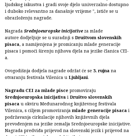
ljudskog iskustva i gradi svoje djelo univerzalno dostupno
i duboko relevantno za današnje vrijeme ", ističe se u
obrazloženju nagrade.
Nagrada
Srednjoeuropske inicijative
za mlade
autore dodjeljuje se u suradnji s
Društvom slovenskih
pisaca
, a namijenjena je promicanju mlade generacije
pisaca i pomoći širenju njihova djela na jezike članica CEI-
a.
Ovogodišnja dodjela nagrade održat će se
3. rujna
na
otvaranju festivala Vilenica u
Ljubljani
.
Nagradu CEI za mlade pisce
promoviraju
Srednjoeuropska inicijativa
i
Društvo slovenskih
pisaca
u okviru Međunarodnog književnog festivala
Vilenica, s ciljem promoviranja
mlade generacije pisaca
i
podržavanja cirkulacije njihovih književnih djela
prevođenjem na jezike zemalja Srednjoeuropske inicijative.
Nagrada predviđa prijevod na slovenski jezik i prijevod na