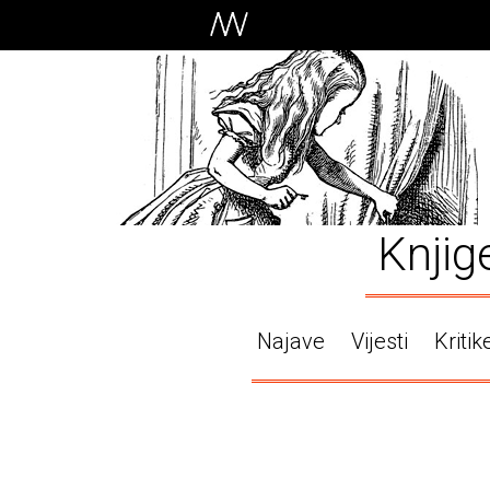
Knjig
Najave
Vijesti
Kritik