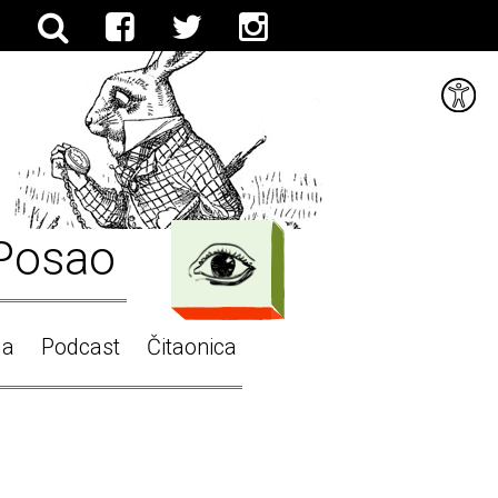
Posao
ga
Podcast
Čitaonica