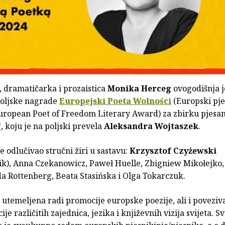
, dramatičarka i prozaistica
Monika Herceg
ovogodišnja j
poljske nagrade
Europejski Poeta Wolności
(Europski pje
European Poet of Freedom Literary Award) za zbirku pjesa
"
, koju je na poljski prevela
Aleksandra Wojtaszek
.
e odlučivao stručni žiri u sastavu:
Krzysztof Czyżewski
ik), Anna Czekanowicz, Paweł Huelle, Zbigniew Mikołejko,
da Rottenberg, Beata Stasińska i Olga Tokarczuk.
utemeljena radi promocije europske poezije, ali i poveziva
ije različitih zajednica, jezika i književnih vizija svijeta. 