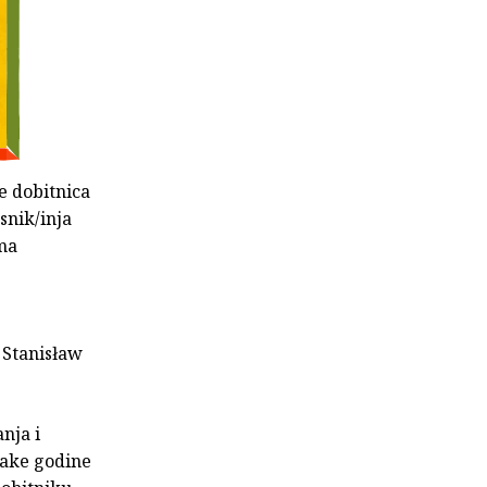
e dobitnica
snik/inja
ma
 Stanisław
nja i
Svake godine