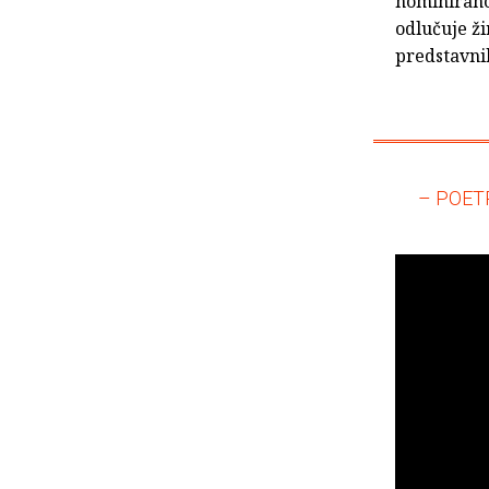
nominirano
odlučuje ži
predstavni
– POET