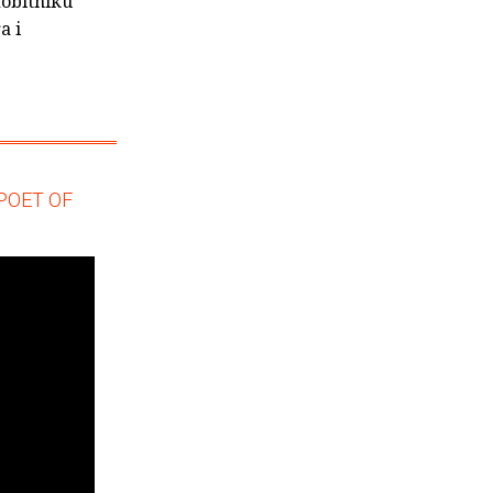
dobitniku
a i
POET OF