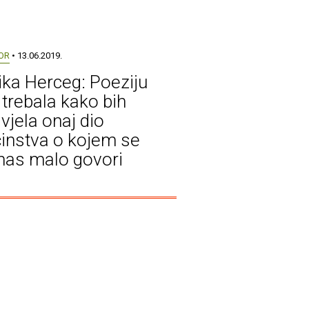
OR
• 13.06.2019.
ka Herceg: Poeziju
trebala kako bih
vjela onaj dio
instva o kojem se
nas malo govori