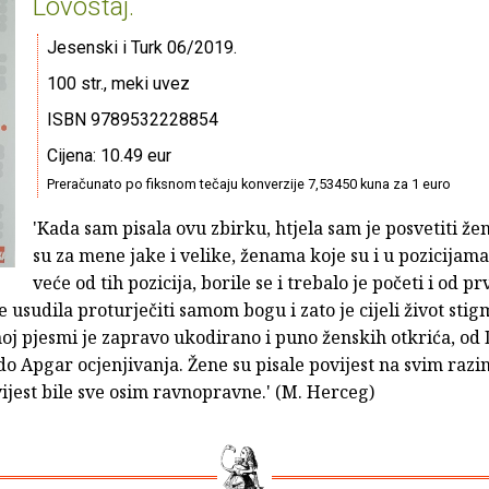
Lovostaj.
Jesenski i Turk 06/2019.
100 str., meki uvez
ISBN 9789532228854
Cijena: 10.49 eur
Preračunato po fiksnom tečaju konverzije 7,53450 kuna za 1 euro
'Kada sam pisala ovu zbirku, htjela sam je posvetiti ž
su za mene jake i velike, ženama koje su i u pozicijama
veće od tih pozicija, borile se i trebalo je početi i od pr
e usudila proturječiti samom bogu i zato je cijeli život stig
noj pjesmi je zapravo ukodirano i puno ženskih otkrića, od
do Apgar ocjenjivanja. Žene su pisale povijest na svim ra
ijest bile sve osim ravnopravne.' (M. Herceg)