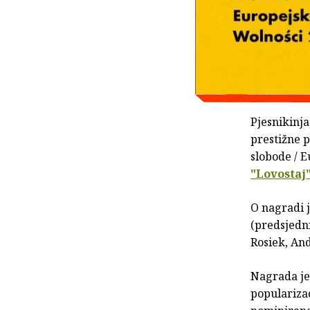
Pjesnikinja
prestižne 
slobode / 
"Lovostaj
O nagradi j
(predsjedn
Rosiek, An
Nagrada je 
popularizac