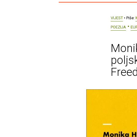
VIJEST
• Piše:
POEZIJA
EU
Monik
poljs
Free