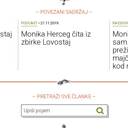
– POVEZANI SADRŽAJ –
PODCAST
• 21.11.2019.
RAZGOV
staj
Monika Herceg čita iz
Moni
zbirke Lovostaj
sam 
preži
majč
kod 
– PRETRAŽI SVE ČLANKE –