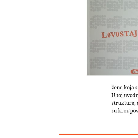
žene koja s
U toj uvod
strukture, 
su kroz pov