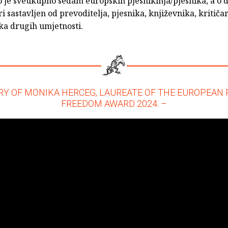
 je sveukupno sedam europskih pjesnikinja/pjesnika, a o 
ri sastavljen od prevoditelja, pjesnika, književnika, kritičar
ka drugih umjetnosti.
RY OF MONIKA HERCEG, LAUREATE OF THE EUROPEAN 
FREEDOM AWARD 2024. –