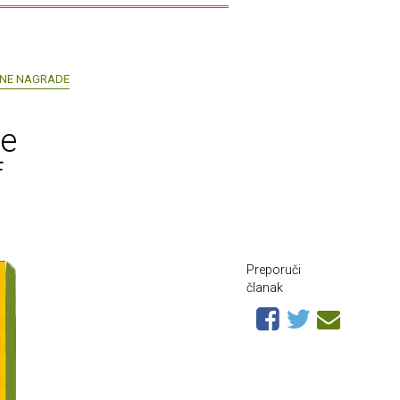
VNE NAGRADE
ne
f
Preporuči
članak