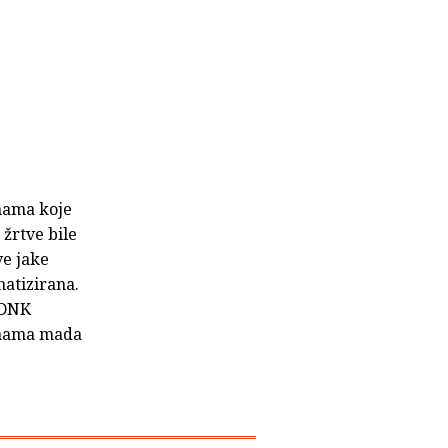
enama koje
 žrtve bile
ve jake
matizirana.
 DNK
zinama mada