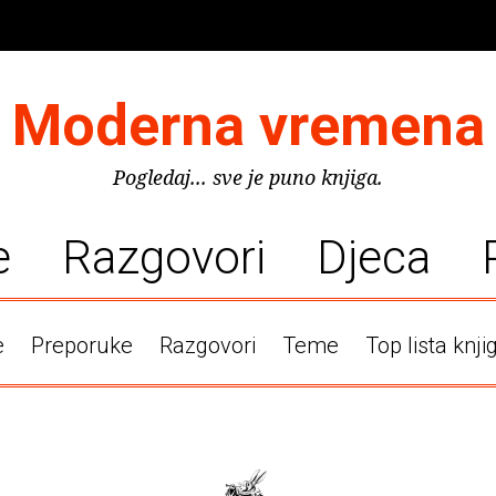
Moderna vremena
Pogledaj... sve je puno knjiga.
e
Razgovori
Djeca
e
Preporuke
Razgovori
Teme
Top lista knji