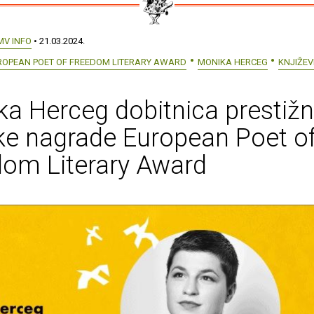
MV INFO
• 21.03.2024.
ROPEAN POET OF FREEDOM LITERARY AWARD
MONIKA HERCEG
KNJIŽE
a Herceg dobitnica prestiž
ke nagrade European Poet o
dom Literary Award