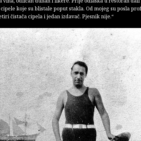
a vina, odličan duhan i likere. Prije odlaska u restoran dal
cipele koje su blistale poput stakla. Od mojeg su posla profi
etiri čistača cipela i jedan izdavač. Pjesnik nije.“