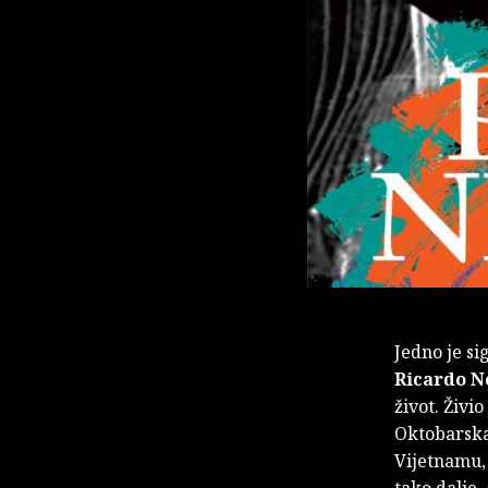
Jedno je si
Ricardo Ne
život. Živi
Oktobarska 
Vijetnamu, 
tako dalje,