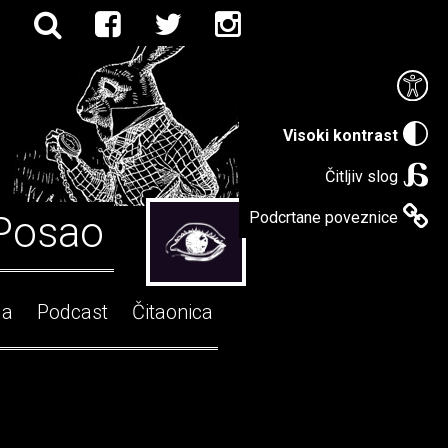
Visoki kontrast
Čitljiv slog
Posao
Podcrtane poveznice
ga
Podcast
Čitaonica