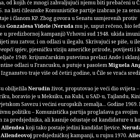
a, od kojih će mnogi zahvaljujući njemu biti prebačeni u Či
. na listi čileanske Komunističke partije izabran je za sena
staje i članom KP. Zbog govora u Senatu usmjerenih protiv
ika
Gonzalesa Videle
(
Neruda
mu je, usput rečeno, bio šef
 u predizbornoj kampanji) Vrhovni sud 1948. ukida imuni
rijeti mu zatvor, i on odlazi u ilegalu. Skrivajući se piše, u il
veopći spjev
, pjesničku viziju američke prirode, povijesti i 
ljače 1949. krijumčarskim putevima prelazi Ande i sklanja
ntine odlazi u Francusku, a putuje s pasošem
Miguela An
. Izgnanstvo traje više od četiri godine, u Čile se vraća sr
u obilježila
Nerudin
život, proputovao je veći dio svijeta –
ku, boravio je u Meksiku, na Kubi, u SAD-u, Tajlandu, Kini,
jetskom Savezu i većini europskih zemalja... Godine 1969.
ivnu politiku – Komunistička partija proglašava ga svojim
za predsjednika, ali kasnije odustaje od kandidature u ko
 Allendea
koji tako postaje jedini kandidat ljevice.
Nerud
u
Allendeovoj
predsjedničkoj kampanji, u rujnu 1970.
Alle