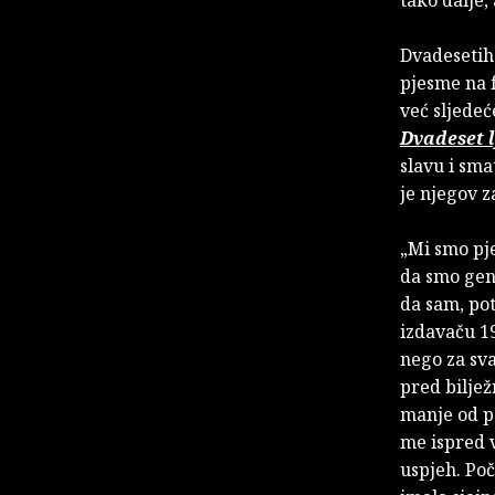
Dvadesetih
pjesme na 
već sljede
Dvadeset 
slavu i sma
je njegov z
„Mi smo pje
da smo geni
da sam, po
izdavaču 1
nego za sva
pred biljež
manje od p
me ispred v
uspjeh. Poč