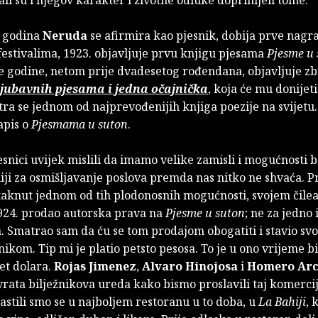
 godina
Neruda
se afirmira kao pjesnik, dobija prve nagr
festivalima, 1923. objavljuje prvu knjigu pjesama
Pjesme u 
će godine, netom prije dvadesetog rođendana, objavljuje z
ljubavnih pjesama i jedna očajnička
, koja će mu donijeti
tra se jednom od najprevođenijih knjiga poezije na svijetu.
apis o
Pjesmama u suton
.
snici uvijek mislili da imamo velike zamisli i mogućnosti 
ji za osmišljavanje poslova premda nas nitko ne shvaća. P
taknut jednom od tih plodonosnih mogućnosti, svojem čil
924. prodao autorska prava na
Pjesme u suton
; ne za jedno 
. Smatrao sam da ću se tom prodajom obogatiti i stavio svo
nikom. Tip mi je platio petsto pesosa. To je u ono vrijeme bi
et dolara.
Rojas Jimenez
,
Alvaro Hinojosa
i
Homero Arc
rata bilježnikova ureda kako bismo proslavili taj komercij
astili smo se u najboljem restoranu u to doba, u
La Bahiji
, 