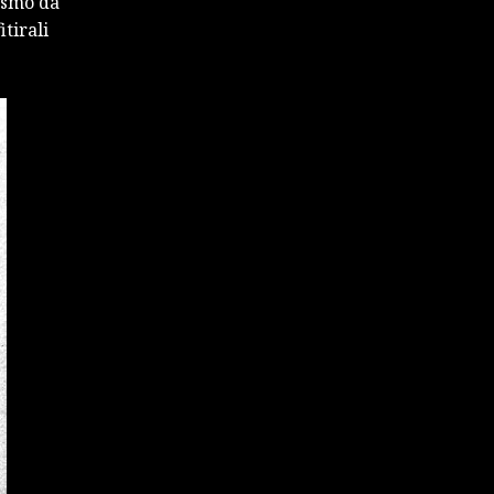
i smo da
tirali