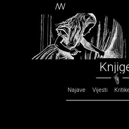
Knjig
Najave
Vijesti
Kritik