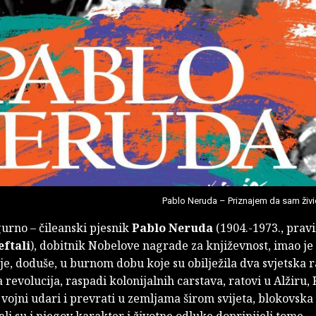
Pablo Neruda – Priznajem da sam živi
gurno – čileanski pjesnik
Pablo Neruda
(1904.-1973., pra
ftali
), dobitnik Nobelove nagrade za književnost, imao j
o je, doduše, u burnom dobu koje su obilježila dva svjetska r
revolucija, raspadi kolonijalnih carstava, ratovi u Alžiru, 
vojni udari i prevrati u zemljama širom svijeta, blokovska 
 ali su i njegov karakter i životne odluke doprinijeli tome.