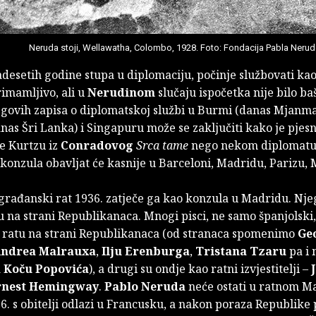
Neruda stoji, Wellawatha, Colombo, 1928. Foto: Fondacija Pabla Neru
desetih godine stupa u diplomaciju, počinje službovati kao
rimamljivo, ali u
Nerudinom
slučaju ispočetka nije bilo ba
egovih zapisa o diplomatskoj službi u Burmi (danas Mjanma
nas Šri Lanka) i Singapuru može se zaključiti kako je pjes
je Kurtzu iz
Conradovog
Srca tame
nego nekom diplomatu
konzula obavljat će kasnije u Barceloni, Madridu, Parizu, 
 građanski rat 1936. zatječe ga kao konzula u Madridu. Nj
u na strani Republikanaca. Mnogi pisci, ne samo španjolski
u ratu na strani Republikanaca (od stranaca spomenimo
Ge
ndrea Malrauxa
,
Ilju Erenburga
,
Tristana Tzaru
pa i
a
Koču Popovića
), a drugi su ondje kao ratni izvjestitelji –
rnest Hemingway
.
Pablo Neruda
neće ostati u ratnom M
6. s obitelji odlazi u Francusku, a nakon poraza Republike