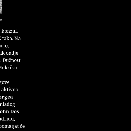
de
 konzul,
š tako. Na
ru),
nik ondje
. Dužnost
Meksiku...
egove
, aktivno
orgea
 mladog
John Dos
adridu,
 pomagat će