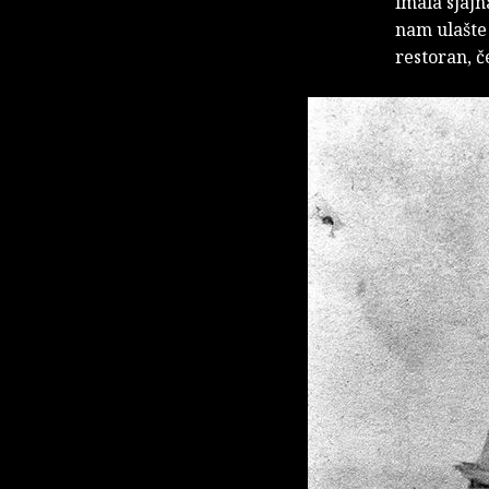
imala sjajn
nam ulašte 
restoran, č