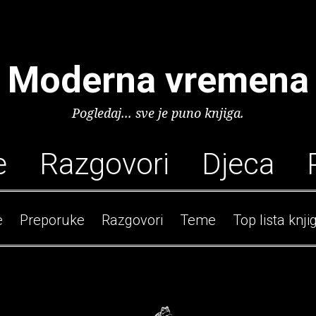
Moderna vremena
Pogledaj... sve je puno knjiga.
e
Razgovori
Djeca
e
Preporuke
Razgovori
Teme
Top lista knji