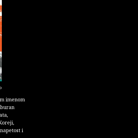
o
vim imenom
e buran
ata,
Koreji,
napetost i