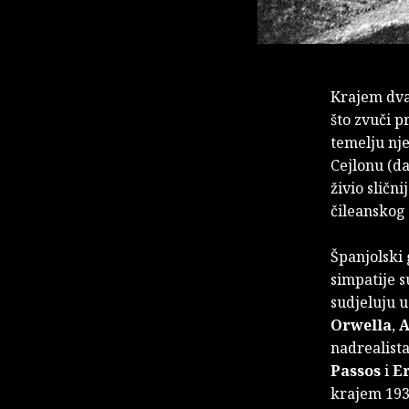
Krajem dva
što zvuči p
temelju nj
Cejlonu (da
živio slični
čileanskog 
Španjolski
simpatije s
sudjeluju 
Orwella
,
A
nadrealist
Passos
i
E
krajem 193