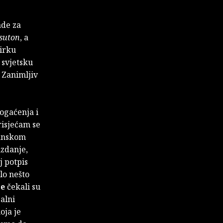
ade za
suton
, a
birku
 svjetsku
 Zanimljiv
bogaćenja i
risjećam se
eanskom
izdanje,
j potpis
lo nešto
e
čekali su
alni
koja je