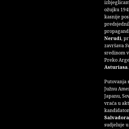
izbjeglicam
ožujku 1945
kasnije po
predsjedn
propagande
Nerudi
, p
završava
S
sredinom ve
Preko Arge
Asturiasa
Putovanja s
Južnu Ameri
Japanu, Sov
vraća u akt
kandidatom 
Salvadora
sudjeluje 