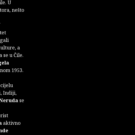
le. U
tora, nešto
tet
egali
kulture, a
 se u Čile.
gela
edinom 1953.
 cijelu
 Indiji,
Neruda
se
rist
a
aktivno
nde