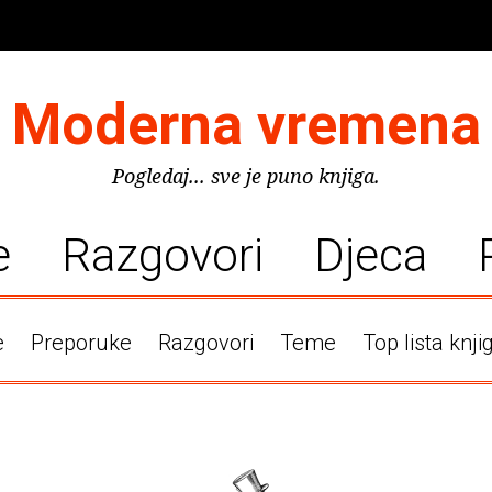
Moderna vremena
Pogledaj... sve je puno knjiga.
e
Razgovori
Djeca
e
Preporuke
Razgovori
Teme
Top lista knji