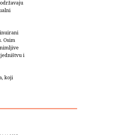
 održavaju
ualni
inuirani
s. Osim
nimljive
jedništvu i
, koji