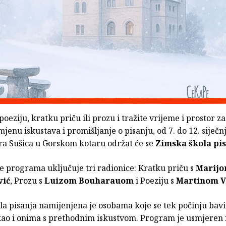
poeziju, kratku priču ili prozu i tražite vrijeme i prostor z
mjenu iskustava i promišljanje o pisanju, od 7. do 12. siječn
ra Sušica u Gorskom kotaru održat će se
Zimska škola pi
e programa uključuje tri radionice: Kratku priču s
Marij
vić
, Prozu s
Luizom Bouharauom
i Poeziju s
Martinom V
a pisanja namijenjena je osobama koje se tek počinju bavi
kao i onima s prethodnim iskustvom. Program je usmjeren 