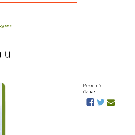
KAPE
a u
Preporuči
članak