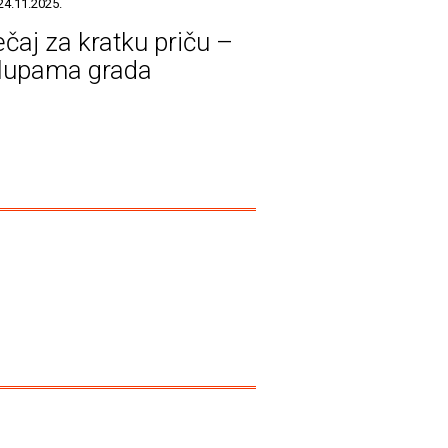
24.11.2025.
ečaj za kratku priču –
lupama grada