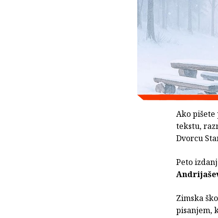
Ako pišete 
tekstu, raz
Dvorcu Sta
Peto izdanj
Andrijaše
Zimska škol
pisanjem, 