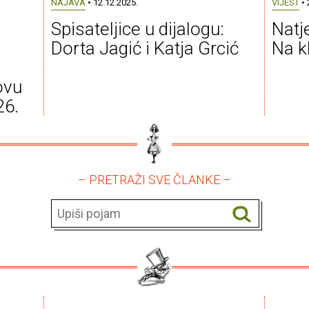
NAJAVA
• 12.12.2025.
VIJEST
• 
Spisateljice u dijalogu:
Natj
Dorta Jagić i Katja Grcić
Na k
ovu
26.
– PRETRAŽI SVE ČLANKE –