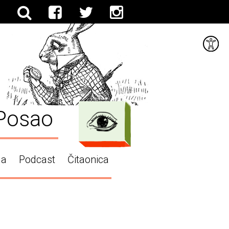
Posao
ga
Podcast
Čitaonica