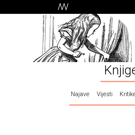
Knjig
Najave
Vijesti
Kritik