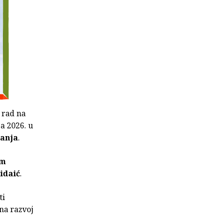
a rad na
ja 2026. u
sanja
.
om
idaić
.
ti
na razvoj