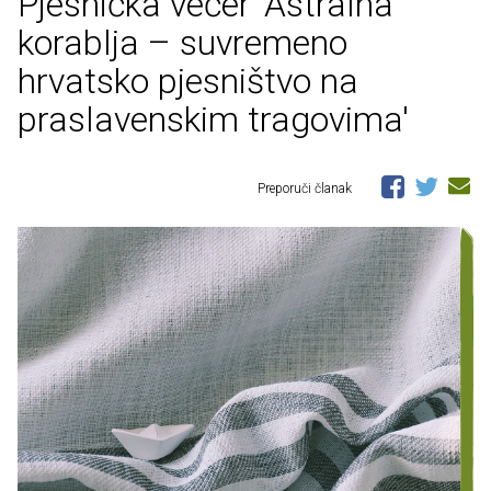
Pjesnička večer 'Astralna
korablja – suvremeno
hrvatsko pjesništvo na
praslavenskim tragovima'
Preporuči članak