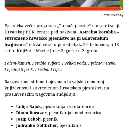
Foto: Pixabay
Pjesnička večer programa „Tumači poezije“ u organizaciji
Hrvatskog P.E.N. centra pod nazivom „
Astralna korablja –
suvremeno hrvatsko pjesništvo na praslavenskim
tragovim
a“ održat će se u ponedjeljak, 20. listopada, u 18
sati u Knjižnici Marije Jurić Zagorke u Zagrebu.
I alem-kamen. I stablo svijeta. I velika voda. I ptica-vreteno.
I njemušti jezik. I rezba. I riječ.
Razgovorom, stihom i pjevom o hrvatskoj usmenoj
književnosti i suvremenom hrvatskom pjesništvu na
praslavenskim tragovima sudjeluju:
Lidija Bajuk
, pjesnikinja i kantautorica
Diana Burazer
, pjesnikinja i moderatorica
Josip Čekolj
, pjesnik
Jadranka Gottlicher
, pjesnikinja