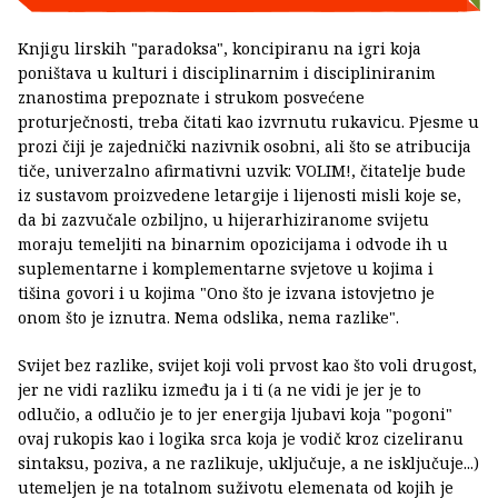
Knjigu lirskih "paradoksa", koncipiranu na igri koja
poništava u kulturi i disciplinarnim i discipliniranim
znanostima prepoznate i strukom posvećene
proturječnosti, treba čitati kao izvrnutu rukavicu. Pjesme u
prozi čiji je zajednički nazivnik osobni, ali što se atribucija
tiče, univerzalno afirmativni uzvik: VOLIM!, čitatelje bude
iz sustavom proizvedene letargije i lijenosti misli koje se,
da bi zazvučale ozbiljno, u hijerarhiziranome svijetu
moraju temeljiti na binarnim opozicijama i odvode ih u
suplementarne i komplementarne svjetove u kojima i
tišina govori i u kojima "Ono što je izvana istovjetno je
onom što je iznutra. Nema odslika, nema razlike".
Svijet bez razlike, svijet koji voli prvost kao što voli drugost,
jer ne vidi razliku između ja i ti (a ne vidi je jer je to
odlučio, a odlučio je to jer energija ljubavi koja "pogoni"
ovaj rukopis kao i logika srca koja je vodič kroz cizeliranu
sintaksu, poziva, a ne razlikuje, uključuje, a ne isključuje...)
utemeljen je na totalnom suživotu elemenata od kojih je