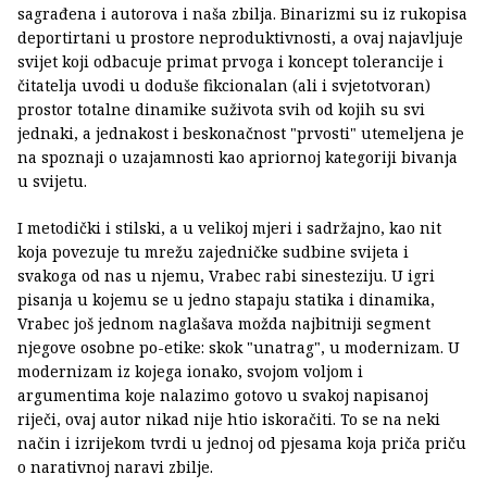
sagrađena i autorova i naša zbilja. Binarizmi su iz rukopisa
deportirtani u prostore neproduktivnosti, a ovaj najavljuje
svijet koji odbacuje primat prvoga i koncept tolerancije i
čitatelja uvodi u doduše fikcionalan (ali i svjetotvoran)
prostor totalne dinamike suživota svih od kojih su svi
jednaki, a jednakost i beskonačnost "prvosti" utemeljena je
na spoznaji o uzajamnosti kao apriornoj kategoriji bivanja
u svijetu.
I metodički i stilski, a u velikoj mjeri i sadržajno, kao nit
koja povezuje tu mrežu zajedničke sudbine svijeta i
svakoga od nas u njemu, Vrabec rabi sinesteziju. U igri
pisanja u kojemu se u jedno stapaju statika i dinamika,
Vrabec još jednom naglašava možda najbitniji segment
njegove osobne po-etike: skok "unatrag", u modernizam. U
modernizam iz kojega ionako, svojom voljom i
argumentima koje nalazimo gotovo u svakoj napisanoj
riječi, ovaj autor nikad nije htio iskoračiti. To se na neki
način i izrijekom tvrdi u jednoj od pjesama koja priča priču
o narativnoj naravi zbilje.