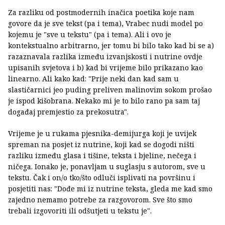
Za razliku od postmodernih inačica poetika koje nam
govore da je sve tekst (pa i tema), Vrabec nudi model po
kojemu je "sve u tekstu" (pa i tema). Ali i ovo je
kontekstualno arbitrarno, jer tomu bi bilo tako kad bi se a)
razaznavala razlika između izvanjskosti i nutrine ovdje
upisanih svjetova i b) kad bi vrijeme bilo prikazano kao
linearno. Ali kako kad: "Prije neki dan kad sam u
slastičarnici jeo puding preliven malinovim sokom prošao
je ispod kišobrana. Nekako mi je to bilo rano pa sam taj
događaj premjestio za prekosutra".
Vrijeme je u rukama pjesnika-demijurga koji je uvijek
spreman na posjet iz nutrine, koji kad se dogodi ništi
razliku između glasa i tišine, teksta i bjeline, nečega i
ničega. Ionako je, ponavljam u suglasju s autorom, sve u
tekstu. Čak i on/o tko/što odluči isplivati na površinu i
posjetiti nas: "Dođe mi iz nutrine teksta, gleda me kad smo
zajedno nemamo potrebe za razgovorom. Sve što smo
trebali izgovoriti ili odšutjeti u tekstu je".