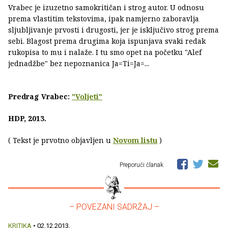
Vrabec je izuzetno samokritičan i strog autor. U odnosu
prema vlastitim tekstovima, ipak namjerno zaboravlja
sljubljivanje prvosti i drugosti, jer je isključivo strog prema
sebi. Blagost prema drugima koja ispunjava svaki redak
rukopisa to mu i nalaže. I tu smo opet na početku "Alef
jednadžbe" bez nepoznanica Ja=Ti=Ja=...
Predrag Vrabec:
"Voljeti"
HDP, 2013.
( Tekst je prvotno objavljen u
Novom listu
)
Preporuči članak
– POVEZANI SADRŽAJ –
KRITIKA
• 02.12.2013.