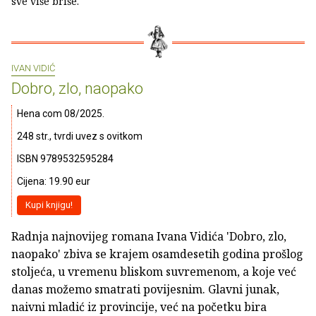
sve više briše.
IVAN VIDIĆ
Dobro, zlo, naopako
Hena com 08/2025.
248 str., tvrdi uvez s ovitkom
ISBN 9789532595284
Cijena: 19.90 eur
Kupi knjigu!
Radnja najnovijeg romana Ivana Vidića 'Dobro, zlo,
naopako' zbiva se krajem osamdesetih godina prošlog
stoljeća, u vremenu bliskom suvremenom, a koje već
danas možemo smatrati povijesnim. Glavni junak,
naivni mladić iz provincije, već na početku bira