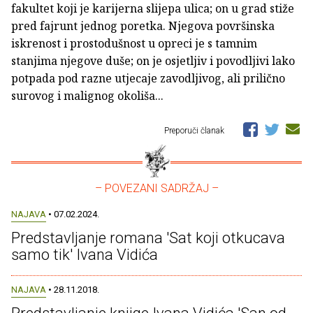
fakultet koji je karijerna slijepa ulica; on u grad stiže
pred fajrunt jednog poretka. Njegova površinska
iskrenost i prostodušnost u opreci je s tamnim
stanjima njegove duše; on je osjetljiv i povodljivi lako
potpada pod razne utjecaje zavodljivog, ali prilično
surovog i malignog okoliša...
Preporuči članak
– POVEZANI SADRŽAJ –
NAJAVA
• 07.02.2024.
Predstavljanje romana 'Sat koji otkucava
samo tik' Ivana Vidića
NAJAVA
• 28.11.2018.