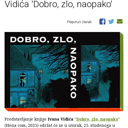
Vidića 'Dobro, zlo, naopako'
Preporuči članak
Predstavljanje knjige
Ivana Vidića
"
Dobro, zlo, naopako
"
(Hena com, 2025) održat će se u utorak, 25. studenoga u