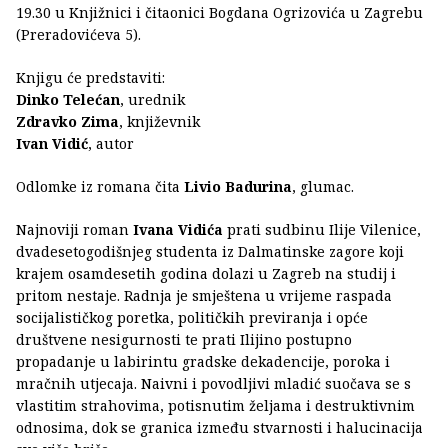
19.30 u Knjižnici i čitaonici Bogdana Ogrizovića u Zagrebu
(Preradovićeva 5).
Knjigu će predstaviti:
Dinko Telećan
, urednik
Zdravko Zima
, književnik
Ivan Vidić
, autor
Odlomke iz romana čita
Livio Badurina
, glumac.
Najnoviji roman
Ivana Vidića
prati sudbinu Ilije Vilenice,
dvadesetogodišnjeg studenta iz Dalmatinske zagore koji
krajem osamdesetih godina dolazi u Zagreb na studij i
pritom nestaje. Radnja je smještena u vrijeme raspada
socijalističkog poretka, političkih previranja i opće
društvene nesigurnosti te prati Ilijino postupno
propadanje u labirintu gradske dekadencije, poroka i
mračnih utjecaja. Naivni i povodljivi mladić suočava se s
vlastitim strahovima, potisnutim željama i destruktivnim
odnosima, dok se granica između stvarnosti i halucinacija