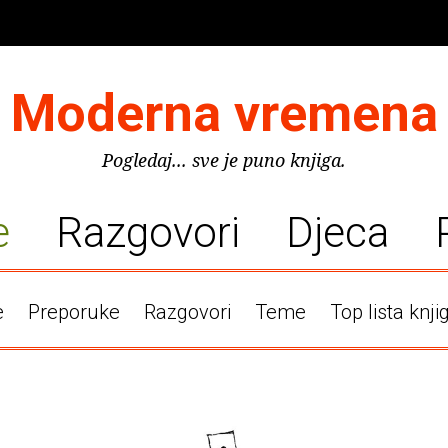
Moderna vremena
Pogledaj... sve je puno knjiga.
e
Razgovori
Djeca
e
Preporuke
Razgovori
Teme
Top lista knji