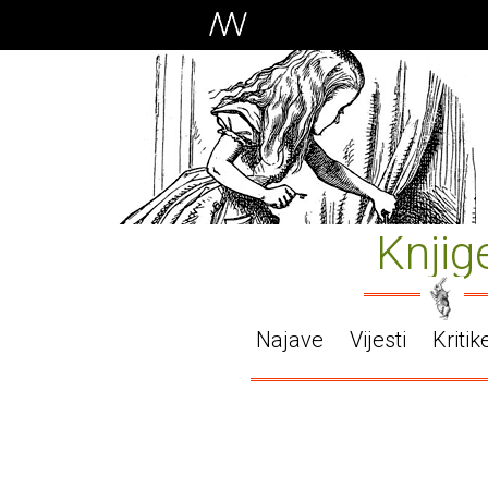
Knjig
Najave
Vijesti
Kritik