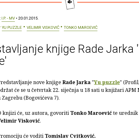
:
I.P. - MV
• 20.01.2015.
YU PUZZLE
VELIMIR VISKOVIĆ
TONKO MAROEVIĆ
tavljanje knjige Rade Jarka 
e'
Predstavljanje nove knjige
Rade Jarka
"
Yu puzzle
" (Profil
držat će se u četvrtak 22. siječnja u 18 sati u knjižari AP
 Zagrebu (Bogovićeva 7).
 knjizi će, uz autora, govoriti
Tonko Maroević
te urednik
Velimir Visković
.
romociju će voditi
Tomislav Cvitković.