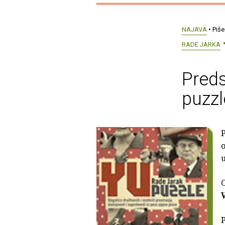
NAJAVA
• Piše
RADE JARKA
Preds
puzzl
o
u
O
P