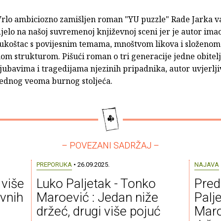
Vrlo ambiciozno zamišljen roman "YU puzzle" Rade Jarka v
jelo na našoj suvremenoj književnoj sceni jer je autor imao
e ukoštac s povijesnim temama, mnoštvom likova i složenom
m strukturom. Pišući roman o tri generacije jedne obitelji
ljubavima i tragedijama njezinih pripadnika, autor uvjerlji
ednog veoma burnog stoljeća.
– POVEZANI SADRŽAJ –
PREPORUKA
• 26.09.2025.
NAJAVA
 više
Luko Paljetak - Tonko
Pred
vnih
Maroević : Jedan niže
Palj
držeć, drugi više pojuć
Maro