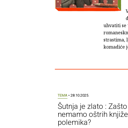
d
uhvatiti s
romaneskno
strastima, 
komadiće j
TEMA
• 28.10.2025.
Šutnja je zlato : Zašto
nemamo oštrih knjiže
polemika?