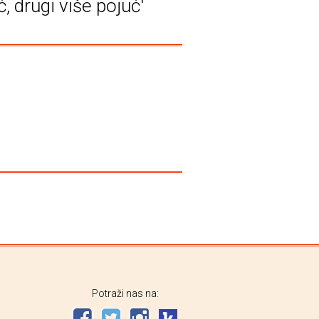
, drugi više pojuć'
Potraži nas na: