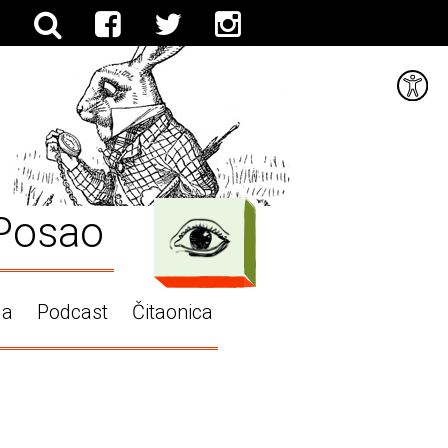
Posao
ga
Podcast
Čitaonica