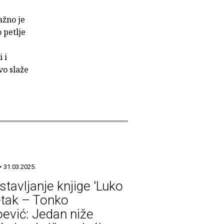
ažno je
 petlje
 i
vo slaže
• 31.03.2025.
stavljanje knjige 'Luko
etak – Tonko
ević: Jedan niže