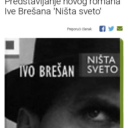
Predstavljanje novog romana
Ive Brešana 'Ništa sveto'
Preporuči članak