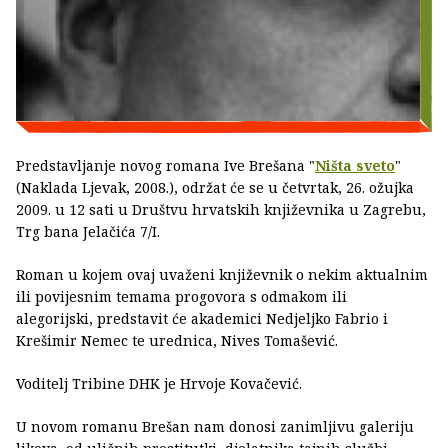
Predstavljanje novog romana Ive Brešana "
Ništa sveto
"
(Naklada Ljevak, 2008.), održat će se u četvrtak, 26. ožujka
2009. u 12 sati u Društvu hrvatskih književnika u Zagrebu,
Trg bana Jelačića 7/I.
Roman u kojem ovaj uvaženi književnik o nekim aktualnim
ili povijesnim temama progovora s odmakom ili
alegorijski, predstavit će akademici Nedjeljko Fabrio i
Krešimir Nemec te urednica, Nives Tomašević.
Voditelj Tribine DHK je Hrvoje Kovačević.
U novom romanu Brešan nam donosi zanimljivu galeriju