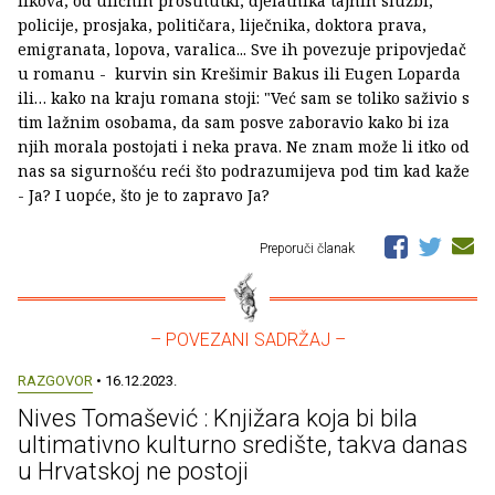
likova, od uličnih prostitutki, djelatnika tajnih službi,
policije, prosjaka, političara, liječnika, doktora prava,
emigranata, lopova, varalica... Sve ih povezuje pripovjedač
u romanu - kurvin sin Krešimir Bakus ili Eugen Loparda
ili… kako na kraju romana stoji: "Već sam se toliko saživio s
tim lažnim osobama, da sam posve zaboravio kako bi iza
njih morala postojati i neka prava. Ne znam može li itko od
nas sa sigurnošću reći što podrazumijeva pod tim kad kaže
- Ja? I uopće, što je to zapravo Ja?
Preporuči članak
– POVEZANI SADRŽAJ –
RAZGOVOR
• 16.12.2023.
Nives Tomašević : Knjižara koja bi bila
ultimativno kulturno središte, takva danas
u Hrvatskoj ne postoji